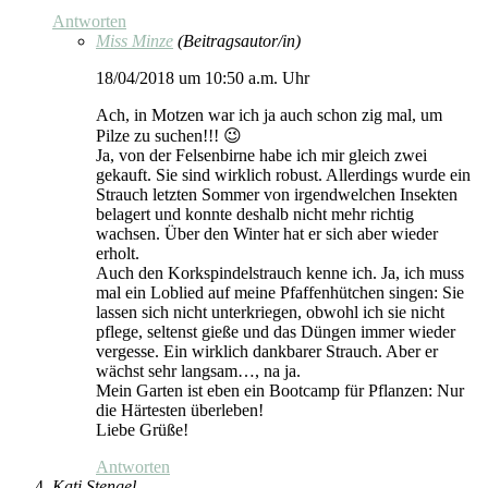
Antworten
Miss Minze
(Beitragsautor/in)
18/04/2018 um 10:50 a.m. Uhr
Ach, in Motzen war ich ja auch schon zig mal, um
Pilze zu suchen!!! 😉
Ja, von der Felsenbirne habe ich mir gleich zwei
gekauft. Sie sind wirklich robust. Allerdings wurde ein
Strauch letzten Sommer von irgendwelchen Insekten
belagert und konnte deshalb nicht mehr richtig
wachsen. Über den Winter hat er sich aber wieder
erholt.
Auch den Korkspindelstrauch kenne ich. Ja, ich muss
mal ein Loblied auf meine Pfaffenhütchen singen: Sie
lassen sich nicht unterkriegen, obwohl ich sie nicht
pflege, seltenst gieße und das Düngen immer wieder
vergesse. Ein wirklich dankbarer Strauch. Aber er
wächst sehr langsam…, na ja.
Mein Garten ist eben ein Bootcamp für Pflanzen: Nur
die Härtesten überleben!
Liebe Grüße!
Antworten
Kati Stengel