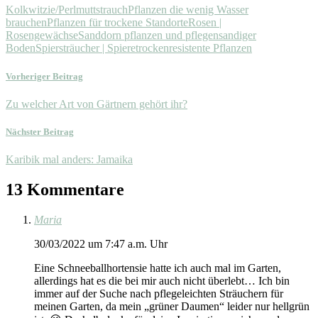
Kolkwitzie/Perlmuttstrauch
Pflanzen die wenig Wasser
brauchen
Pflanzen für trockene Standorte
Rosen |
Rosengewächse
Sanddorn pflanzen und pflegen
sandiger
Boden
Spiersträucher | Spiere
trockenresistente Pflanzen
Vorheriger Beitrag
Zu welcher Art von Gärtnern gehört ihr?
Nächster Beitrag
Karibik mal anders: Jamaika
13 Kommentare
Maria
30/03/2022 um 7:47 a.m. Uhr
Eine Schneeballhortensie hatte ich auch mal im Garten,
allerdings hat es die bei mir auch nicht überlebt… Ich bin
immer auf der Suche nach pflegeleichten Sträuchern für
meinen Garten, da mein „grüner Daumen“ leider nur hellgrün