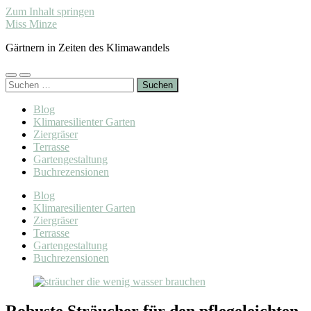
Zum Inhalt springen
Miss Minze
Gärtnern in Zeiten des Klimawandels
Mobile-
Suchfeld
Suchen
Menü
ein-/ausblenden
nach:
ein-/ausblenden
Blog
Klimaresilienter Garten
Ziergräser
Terrasse
Gartengestaltung
Buchrezensionen
Blog
Klimaresilienter Garten
Ziergräser
Terrasse
Gartengestaltung
Buchrezensionen
Robuste Sträucher für den pflegeleichten