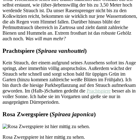
selbst erstaunt, wie (über-)lebenswillig der bis zu 3,50 Meter hoch
werdende Strauch ist. Da unser Rasensprenger nicht bis zu den
Kolkwitzien reicht, bekommen sie wirklich nur jene Wasserrationen,
die als Regen vom Himmel fallen. Darüber hinaus blüht der
Perlmuttstrauch überreich in Zartrosa und zieht damit zahlreiche
Bienen und Hummeln an. Extrem frosthart ist das robuste Gehölz
auch noch.
Was will man mehr?
Prachtspiere (
Spiraea vanhouttei
)
Kein Strauch, der einem aufgrund seines Aussehens sofort ins Auge
springt, aber immerhin völlig anspruchslos. Außerdem wächst der
Strauch sehr schnell und sorgt schon bald für üppiges Grün im
Garten (hinzu kommen zahlreiche weiße Blüten im Frühjahr). Ich
bin durch die hiesige Parkbepflanzung auf den Strauch aufmerksam
geworden. Im (Halb-)Schatten gedeiht die
Prachtspiere
besser als in
voller Sonne. Ich habe sie im Vorgarten und gieße sie nur in
ausgeprägten Dürreperioden.
Rosa Zwergspiere (
Spiraea japonica
)
Rosa Zwergspiere ist hier mittig zu sehen.