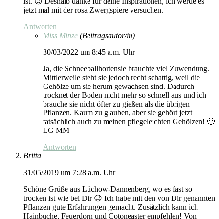
ist. 😉 Deshalb danke für deine Inspirationen, ich werde es
jetzt mal mit der rosa Zwergspiere versuchen.
Antworten
Miss Minze
(Beitragsautor/in)
30/03/2022 um 8:45 a.m. Uhr
Ja, die Schneeballhortensie brauchte viel Zuwendung.
Mittlerweile steht sie jedoch recht schattig, weil die
Gehölze um sie herum gewachsen sind. Dadurch
trocknet der Boden nicht mehr so schnell aus und ich
brauche sie nicht öfter zu gießen als die übrigen
Pflanzen. Kaum zu glauben, aber sie gehört jetzt
tatsächlich auch zu meinen pflegeleichten Gehölzen! 🙂
LG MM
Antworten
Britta
31/05/2019 um 7:28 a.m. Uhr
Schöne Grüße aus Lüchow-Dannenberg, wo es fast so
trocken ist wie bei Dir 😉 Ich habe mit den von Dir genannten
Pflanzen gute Erfahrungen gemacht. Zusätzlich kann ich
Hainbuche, Feuerdorn und Cotoneaster empfehlen! Von