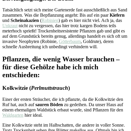
Tatsächlich setzt sich meine Gartenerde fast ausschließlich aus Sand
zusammen. Was die Bepflanzung angeht: Bis auf ein paar
Kiefern
und
Scheinakazien
(
Robinien
) gab es hier nicht viel. Ach ja, das
Unkraut
nicht zu vergessen, das hier trotz kargen Bodens teils
meterhoch sprießt! Trockenheitsresistente Pflanzen gab und gibt es
auf dem Grundstück bereits genug, allerdings handelt es sich oft um
invasive Neophyten (Robinie,
Götterbaum
, Goldrute), deren
schnelle Ausbreitung ich unbedingt verhindern will.
Pflanzen, die wenig Wasser brauchen –
für diese Gehölze habe ich mich
entschieden:
Kolkwitzie (
Perlmuttstrauch
)
Einer der ersten Sträucher, die ich pflanzte, da die Kolkwitzie den
Ruf hat, auch auf
sauren Böden
zu gedeihen. Da unser Haus auf
einem ehemaligen Waldstück erbaut wurde, sind Pflanzen für den
Waldgarten
hier ideal.
Eine Kolkwitzie steht im Halbschatten, die andere in voller Sonne.
Trotz Trockenheit sehen ihre Blätter makellos aus. Oftmals bin ich