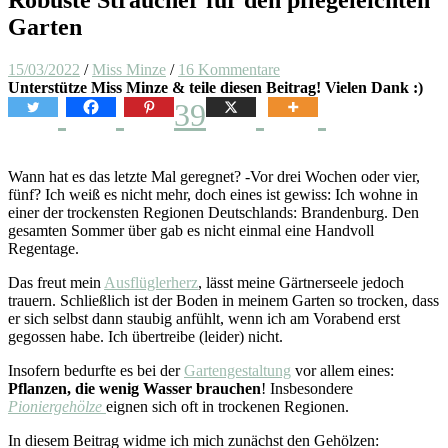
Garten
15/03/2022
/
Miss Minze
/
16 Kommentare
Unterstütze Miss Minze & teile diesen Beitrag! Vielen Dank :)
39
Wann hat es das letzte Mal geregnet? -Vor drei Wochen oder vier,
fünf? Ich weiß es nicht mehr, doch eines ist gewiss: Ich wohne in
einer der trockensten Regionen Deutschlands: Brandenburg. Den
gesamten Sommer über gab es nicht einmal eine Handvoll
Regentage.
Das freut mein
Ausflüglerherz
, lässt meine Gärtnerseele jedoch
trauern. Schließlich ist der Boden in meinem Garten so trocken, dass
er sich selbst dann staubig anfühlt, wenn ich am Vorabend erst
gegossen habe. Ich übertreibe (leider) nicht.
Insofern bedurfte es bei der
Gartengestaltung
vor allem eines:
Pflanzen, die wenig Wasser brauchen
! Insbesondere
Pioniergehölze
eignen sich oft in trockenen Regionen.
In diesem Beitrag widme ich mich zunächst den Gehölzen: