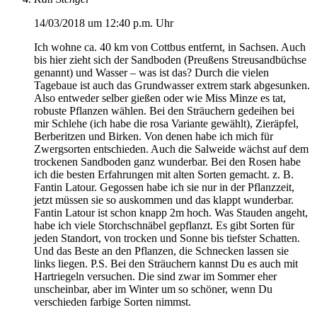
14/03/2018 um 12:40 p.m. Uhr
Ich wohne ca. 40 km von Cottbus entfernt, in Sachsen. Auch
bis hier zieht sich der Sandboden (Preußens Streusandbüchse
genannt) und Wasser – was ist das? Durch die vielen
Tagebaue ist auch das Grundwasser extrem stark abgesunken.
Also entweder selber gießen oder wie Miss Minze es tat,
robuste Pflanzen wählen. Bei den Sträuchern gedeihen bei
mir Schlehe (ich habe die rosa Variante gewählt), Zieräpfel,
Berberitzen und Birken. Von denen habe ich mich für
Zwergsorten entschieden. Auch die Salweide wächst auf dem
trockenen Sandboden ganz wunderbar. Bei den Rosen habe
ich die besten Erfahrungen mit alten Sorten gemacht. z. B.
Fantin Latour. Gegossen habe ich sie nur in der Pflanzzeit,
jetzt müssen sie so auskommen und das klappt wunderbar.
Fantin Latour ist schon knapp 2m hoch. Was Stauden angeht,
habe ich viele Storchschnäbel gepflanzt. Es gibt Sorten für
jeden Standort, von trocken und Sonne bis tiefster Schatten.
Und das Beste an den Pflanzen, die Schnecken lassen sie
links liegen. P.S. Bei den Sträuchern kannst Du es auch mit
Hartriegeln versuchen. Die sind zwar im Sommer eher
unscheinbar, aber im Winter um so schöner, wenn Du
verschieden farbige Sorten nimmst.