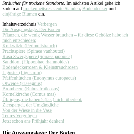
Sträucher für trockene Standorte
. Im nächsten Artikel gehe ich
zudem auf
trockenheitsresistente Stauden
,
Bodendecker
und
einjährige Blumen
ein.
Inhaltsverzeichnis
Verbergen
Die Ausgangslage: Der Boden
Pflanzen, die wenig Wasser brauchen – für diese Gehölze habe ich
mich entschieden:
Kolkwitzie (Perlmuttstrauch)
Prachtspiere (Spiraea vanhouttei)
Rosa Zwergspiere (Spiraea japonica)
Sanddorn (Hippophae rhamnoides)
Bodendeckerrosen & Kleinstrauchrosen
Liguster (Ligustrum)
Pfaffenhütchen (Euonymus europaeus)
Ölweide (Elaeagnus)
Brombeere (Rubus fruticosus)
Kornelkirsche (Cornus mas)
Übrigens, die haben’s (fast) nicht überlebt:
Zierspargel, der Umgängliche
Von der Wiese in die Vase
Teures Vergnügen
Jetzt schon ans Frühjahr denken!
Die Ausgangslage: Der Boden