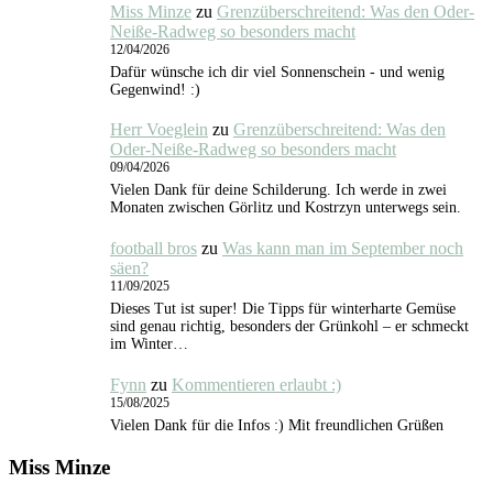
Miss Minze
zu
Grenzüberschreitend: Was den Oder-
Neiße-Radweg so besonders macht
12/04/2026
Dafür wünsche ich dir viel Sonnenschein - und wenig
Gegenwind! :)
Herr Voeglein
zu
Grenzüberschreitend: Was den
Oder-Neiße-Radweg so besonders macht
09/04/2026
Vielen Dank für deine Schilderung. Ich werde in zwei
Monaten zwischen Görlitz und Kostrzyn unterwegs sein.
football bros
zu
Was kann man im September noch
säen?
11/09/2025
Dieses Tut ist super! Die Tipps für winterharte Gemüse
sind genau richtig, besonders der Grünkohl – er schmeckt
im Winter…
Fynn
zu
Kommentieren erlaubt :)
15/08/2025
Vielen Dank für die Infos :) Mit freundlichen Grüßen
Miss Minze