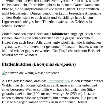
außerdem ein äußerst trockenheitsverträglicher Strauch ist, wusste
ich bis dato nicht. Tatsächlich gibt es in meinem Garten kaum eine
Pflanze, die so anspruchslos ist wie mein Liguster. Er ist praktisch
nicht totzukriegen. Dünger benötigt er kaum, besondere Ansprüche
an den Boden stellt er auch nicht und Schädlinge habe ich am
Liguster noch nie gesehen. Trotzdem wächst das Gehölz sehr
schnell. Perfekt.
Zudem habe ich eine Hecke aus
Hainbuchen
angelegt. Auch diese
kleinen Bäume sind sehr widerstandsfähig gegen Trockenheit,
Hitze, aber auch Frost. Allerdings entwickeln sich die Hainbuchen
– genau wie alle anderen hier genannten Pflanzen – besser, wenn sie
hin und wieder gegossen werden. Ein Tropfschlauch zum Beispiel
bewirkt wahre Wunder!
Pfaffenhütchen (
Euonymus europaeus
)
Als ich gelesen habe, dass das
Pfaffenhütchen
in den Brandenburger
Wäldern zu den Pioniergehölzen zählt, musste ich mir unbedingt
eines besorgen. Weil es so billig war, habe ich gleich vier Stück
gekauft: zwei kleine (100cm) und zwei große (250cm). Letztere
haben mehrere Monate gebraucht, um anzuwachsen. Die jungen
Büsche hingegen kamen sofort klar in ihrer neuen Heimat.