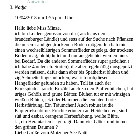
Antworten
Nadja
10/04/2018 um 1:55 p.m. Uhr
Hallo liebe Miss Minze,
ich bin Leidensgenossin von dir ( auch aus dem
brandenburger Ländle) und stets auf der Suche nach Pflanzen,
die unsere sandigen,trockenen Böden mögen. Ich hab mir
einen wechselblättrigen Sommerflieder zugelegt, der trockene
Böden mag, blüht,duftet und nur ausgelichtet werden muss
bei Bedarf. Da die anderen Sommerflieder super gedeihen (
ich habe 4 untersch. Sorten), die aber regelmäßig rausgeputzt
werden müssen, dafür dann aber bis Spätherbst blühen und
zig Schmetterlinge anlocken, war ich froh,diesen
Hängeflieder gefunden zu haben. Toll ist auch der
Korkspindelstrauch. Er zählt auch zu den Pfaffenhütchen, hat
uriges Gehölz und grüne Blätter. Blühen tut er mit winzigen
weißen Blüten, jetzt der Hammer- die leuchtend rote
Herbstfärbung. Ein Träumchen! Auch robust ist die
Kupferfelsenbirne. Früchte erinnern an Heidelbeeren, sind
süß und essbar, orangene Herbstfärbung, weiße Blüte.
Ja, ein Herantasten ist gefragt. Dann viel Glück und immer
den grünen Daumen!?
Liebe Grüße vom Motzener See Natti