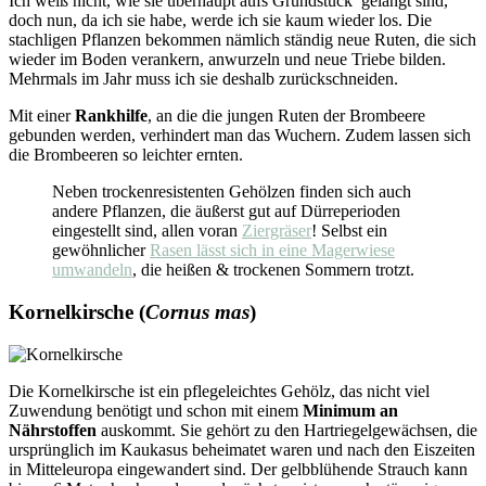
Ich weiß nicht, wie sie überhaupt aufs Grundstück gelangt sind,
doch nun, da ich sie habe, werde ich sie kaum wieder los. Die
stachligen Pflanzen bekommen nämlich ständig neue Ruten, die sich
wieder im Boden verankern, anwurzeln und neue Triebe bilden.
Mehrmals im Jahr muss ich sie deshalb zurückschneiden.
Mit einer
Rankhilfe
, an die die jungen Ruten der Brombeere
gebunden werden, verhindert man das Wuchern. Zudem lassen sich
die Brombeeren so leichter ernten.
Neben trockenresistenten Gehölzen finden sich auch
andere Pflanzen, die äußerst gut auf Dürreperioden
eingestellt sind, allen voran
Ziergräser
! Selbst ein
gewöhnlicher
Rasen lässt sich in eine Magerwiese
umwandeln
, die heißen & trockenen Sommern trotzt.
Kornelkirsche (
Cornus mas
)
Die Kornelkirsche ist ein pflegeleichtes Gehölz, das nicht viel
Zuwendung benötigt und schon mit einem
Minimum an
Nährstoffen
auskommt. Sie gehört zu den Hartriegelgewächsen, die
ursprünglich im Kaukasus beheimatet waren und nach den Eiszeiten
in Mitteleuropa eingewandert sind.
Der gelbblühende Strauch kann