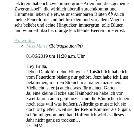
letzterem habe ich zwei immergrüne Arten und die „gemeine
Zwergmispel“, die wirklich überall zurechtkommt und
Hummeln lieben die etwas unscheinbaren Blüten 🙂 Auch
meine Feuerdorne sind bei Insekten und vor allem Vögeln
sehr beliebt und echte Hingucker, immergrün, tolle Blüten
und wunderhübsche, orange leuchtende Beeren im Herbst.
Antworten
Miss Minze
(Beitragsautor/in)
01/06/2019 um 11:20 a.m. Uhr
Hey Britta,
lieben Dank für deine Hinweise! Tatsächlich habe ich
vom Feuerdorn bislang nur gehört. Jetzt habe ich Lust
bekommen, mir den Strauch mal näher anzusehen.
Vielleicht ist er ja auch etwas für meinen Garten.
Ja, eine kleine Hecke aus Hainbuchen habe ich vor
zwei Jahren auch gepflanzt – und die Bäumchen leben
noch (das will was heißen). Allerdings musste ich sie
doch oft gießen, weil sie der Rekordsommer 2018 ganz
schön mitgenommen hat. Hoffentlich wird es dieses
Jahr nicht ganz so trocken…
LG MM