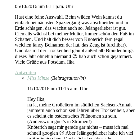
05/10/2016 um 6:11 p.m. Uhr
Hast eine feine Auswahl. Beim wilden Wein kannst du
einfach bei nächsten Spaziergang was abschneiden und in
Erde schlagen, das wächst auch so. Jelängerlieber ist gut.
Clematis wächst bei meiner Mutter, immer schön den Fuß im
Schatten. Und halt dich besser von Knöterich fern (egal
welchen fancy Beinamen der hat, das Zeug ist furchtbar).
Und das mit der Trockenheit glaubt außerhalb Brandenburgs
dieses Jahr ohnehin niemand 😉 hab auch schon gejammert.
Viele Grüße aus Potsdam, Ilka
Antworten
Miss Minze
(Beitragsautor/in)
11/10/2016 um 11:15 a.m. Uhr
Hey Ilka,
na ja, meine Großeltern im südlichen Sachsen-Anhalt
jammern auch schon seit Jahren über Trockenheit, aber
es scheint ein ostdeutsches Phänomen zu sein.
(Anderswo regnet’s in Strömen!)
Knöterich sagt mir gerade gar nichts – muss ich mal
schnell googlen 😉 Aber Jelängerjelieber habe ich viel
in Berlin gesehen. Dort wächst es über alle