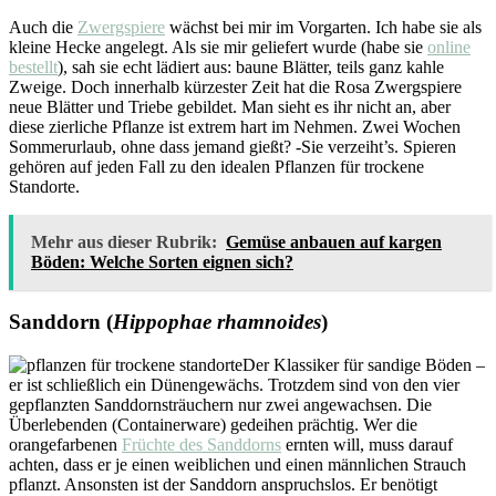
Auch die
Zwergspiere
wächst bei mir im Vorgarten. Ich habe sie als
kleine Hecke angelegt. Als sie mir geliefert wurde (habe sie
online
bestellt
), sah sie echt lädiert aus: baune Blätter, teils ganz kahle
Zweige. Doch innerhalb kürzester Zeit hat die Rosa Zwergspiere
neue Blätter und Triebe gebildet. Man sieht es ihr nicht an, aber
diese zierliche Pflanze ist extrem hart im Nehmen. Zwei Wochen
Sommerurlaub, ohne dass jemand gießt? -Sie verzeiht’s. Spieren
gehören auf jeden Fall zu den idealen Pflanzen für trockene
Standorte.
Mehr aus dieser Rubrik:
Gemüse anbauen auf kargen
Böden: Welche Sorten eignen sich?
Sanddorn (
Hippophae rhamnoides
)
Der Klassiker für sandige Böden –
er ist schließlich ein Dünengewächs. Trotzdem sind von den vier
gepflanzten Sanddornsträuchern nur zwei angewachsen. Die
Überlebenden (Containerware) gedeihen prächtig. Wer die
orangefarbenen
Früchte des Sanddorns
ernten will, muss darauf
achten, dass er je einen weiblichen und einen männlichen Strauch
pflanzt. Ansonsten ist der Sanddorn anspruchslos. Er benötigt