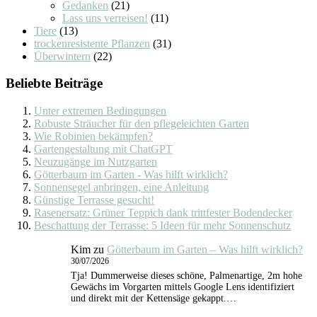
Gedanken
(21)
Lass uns verreisen!
(11)
Tiere
(13)
trockenresistente Pflanzen
(31)
Überwintern
(22)
Beliebte Beiträge
Unter extremen Bedingungen
Robuste Sträucher für den pflegeleichten Garten
Wie Robinien bekämpfen?
Gartengestaltung mit ChatGPT
Neuzugänge im Nutzgarten
Götterbaum im Garten - Was hilft wirklich?
Sonnensegel anbringen, eine Anleitung
Günstige Terrasse gesucht!
Rasenersatz: Grüner Teppich dank trittfester Bodendecker
Beschattung der Terrasse: 5 Ideen für mehr Sonnenschutz
Kim
zu
Götterbaum im Garten – Was hilft wirklich?
30/07/2026
Tja! Dummerweise dieses schöne, Palmenartige, 2m hohe
Gewächs im Vorgarten mittels Google Lens identifiziert
und direkt mit der Kettensäge gekappt.…