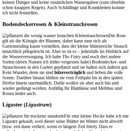
keinen Dünger und keine zusätzlichen Wassergaben (zum ohnehin
schon knappen Regen). Auch Schädlinge und Krankheiten konnte
ich nicht feststellen.
Bodendeckerrosen & Kleinstrauchrosen
Die Rose
gilt als die Königin der Blumen, daher kann man sich als
Gartenneuling kaum vorstellen, dass der kleine blütenreiche Strauch
tatsächlich pflegeleicht ist. Aber so ist es – jedenfalls im Hinblick auf
die Wasserversorgung. Ich habe
The Fairy
und noch drei andere
Sorten (deren Namen ich leider vergessen habe) Bodendecker- und
Strauchrosen in den Garten gepflanzt und sie halten sich äußerst gut.
Kein Wunder, denn sie sind
hitzeverträglich
und lieben die volle
Sonne. Darüber hinaus blühen sie vom Frühjahr bis in den späten
Herbst hinein unermüdlich. Dafür wollen sie aber auch hin und
wieder gedüngt werden. Anfällig für Blattläuse und Mehltau sind
Rosen leider auch.
Liguster (
Ligustrum
)
Für eine kleine Hecke habe ich mir
Liguster gekauft, weil dieser seine Blätter im Winter nicht abwirft
(bzw. erst dann verliert, wenn es längere Zeit friert). Dass er