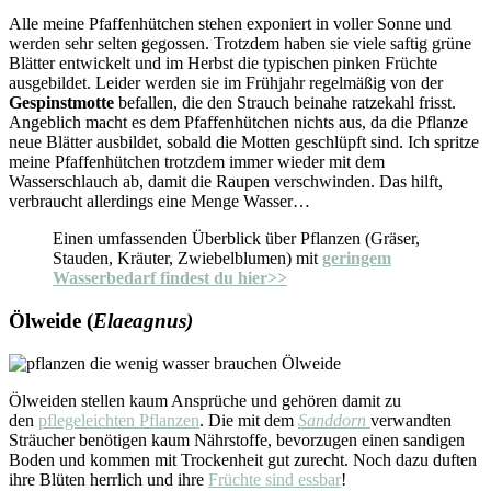
Alle meine Pfaffenhütchen stehen exponiert in voller Sonne und
werden sehr selten gegossen. Trotzdem haben sie viele saftig grüne
Blätter entwickelt und im Herbst die typischen pinken Früchte
ausgebildet. Leider werden sie im Frühjahr regelmäßig von der
Gespinstmotte
befallen, die den Strauch beinahe ratzekahl frisst.
Angeblich macht es dem Pfaffenhütchen nichts aus, da die Pflanze
neue Blätter ausbildet, sobald die Motten geschlüpft sind. Ich spritze
meine Pfaffenhütchen trotzdem immer wieder mit dem
Wasserschlauch ab, damit die Raupen verschwinden. Das hilft,
verbraucht allerdings eine Menge Wasser…
Einen umfassenden Überblick über Pflanzen (Gräser,
Stauden, Kräuter, Zwiebelblumen) mit
geringem
Wasserbedarf findest du hier>>
Ölweide (
Elaeagnus)
Ölweiden stellen kaum Ansprüche und gehören damit zu
den
pflegeleichten Pflanzen
. Die mit dem
Sanddorn
verwandten
Sträucher benötigen kaum Nährstoffe, bevorzugen einen sandigen
Boden und kommen mit Trockenheit gut zurecht. Noch dazu duften
ihre Blüten herrlich und ihre
Früchte sind essbar
!