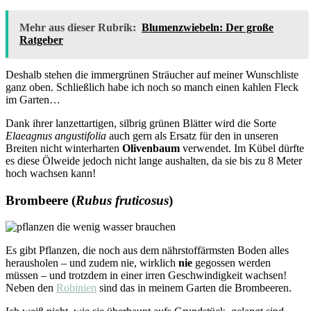
Mehr aus dieser Rubrik:
Blumenzwiebeln: Der große
Ratgeber
Deshalb stehen die immergrünen Sträucher auf meiner Wunschliste
ganz oben. Schließlich habe ich noch so manch einen kahlen Fleck
im Garten…
Dank ihrer lanzettartigen, silbrig grünen Blätter wird die Sorte
Elaeagnus angustifolia
auch gern als Ersatz für den in unseren
Breiten nicht winterharten
Olivenbaum
verwendet. Im Kübel dürfte
es diese Ölweide jedoch nicht lange aushalten, da sie bis zu 8 Meter
hoch wachsen kann!
Brombeere (
Rubus fruticosus
)
Es gibt Pflanzen, die noch aus dem nährstoffärmsten Boden alles
herausholen – und zudem nie, wirklich
nie
gegossen werden
müssen – und trotzdem in einer irren Geschwindigkeit wachsen!
Neben den
Robinien
sind das in meinem Garten die Brombeeren.