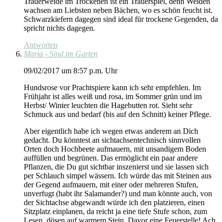
Trauerweide im Trockenen ist ein Trauerspiel, denn Weiden
wachsen am Liebsten neben Bächen, wo es schön feucht ist.
Schwarzkiefern dagegen sind ideal für trockene Gegenden, da
spricht nichts dagegen.
Antworten
Maria - Sind im Garten
09/02/2017 um 8:57 p.m. Uhr
Hundsrose vor Prachtspiere kann ich sehr empfehlen. Im
Frühjahr ist alles weiß und rosa, im Sommer grün und im
Herbst/ Winter leuchten die Hagebutten rot. Sieht sehr
Schmuck aus und bedarf (bis auf den Schnitt) keiner Pflege.
Aber eigentlich habe ich wegen etwas anderem an Dich
gedacht. Du könntest an sichtachsentechnisch sinnvollen
Orten doch Hochbeete aufmauern, mit unsandigem Boden
auffüllen und begrünen. Das ermöglicht ein paar andere
Pflanzen, die Du gut sichtbar inszenierst und sie lassen sich
per Schlauch simpel wässern. Ich würde das mit Steinen aus
der Gegend aufmauern, mit einer oder mehreren Stufen,
unverfugt (habt ihr Salamander?) und man könnte auch, von
der Sichtachse abgewandt würde ich den platzieren, einen
Sitzplatz einplanen, da reicht ja eine tiefe Stufe schon, zum
Lesen, dösen auf warmem Stein. Davor eine Feuerstelle! Ach,