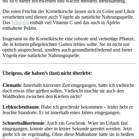
bis zu 6 Meter hochwerden und wächst meistens mehrstämmig.
Die roten Früchte der Kornelkirsche lassen sich zu Gelee und Likör
verarbeiten und dienen auch Vögeln als natürliche Nahrungsquelle.
Das
Wildobst
enthält viel Vitamin C und das auch in Äpfeln
enthaltene Pektin.
Insgesamt ist die Kornelkirsche eine robuste und vielseitige Pflanze,
die in keinem pflegeleichten Garten fehlen sollte. Sie ist nicht nur
optisch ansprechend, sondern auch gesundheitsfördernd und bietet
Vögeln eine natürliche Nahrungsquelle.
Übrigens, die haben’s (fast) nicht überlebt:
Clematis
: Innerhalb kürzester Zeit eingegangen, hätte ich vielleicht
doch etwas öfter gießen sollen. Vielleicht mochte sie auch den
Waldboden zwischen den Kiefern nicht?
Lebkuchenbaum
: Habe ich geschenkt bekommen – leider liebt er
feuchte Standorte. Er ist innerhalb eines Jahres eingegangen.
Schneeballhortensie
: Auch ein Geschenk. Wäre im Urlaub fast
eingegangen, konnte aber in letzter Sekunde gerettet werden. Jetzt
gieße ich sie regelmäßig. Ohne diese Maßnahme hätte sie in heißen