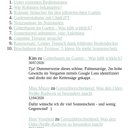
Unter extremen Bedingungen
Wie Robinien bekämpfen?
Robuste Sträucher für den pflegeleichten Garten
Gartengestaltung mit ChatGPT
Neuzugänge im Nutzgarten
Götterbaum im Garten - Was hilft wirklich?
Sonnensegel anbringen, eine Anleitung
Günstige Terrasse gesucht!
Rasenersatz: Grüner Teppich dank trittfester Bodendecker
Beschattung der Terrasse: 5 Ideen für mehr Sonnenschutz
Kim
zu
Götterbaum im Garten – Was hilft wirklich?
30/07/2026
Tja! Dummerweise dieses schöne, Palmenartige, 2m hohe
Gewächs im Vorgarten mittels Google Lens identifiziert
und direkt mit der Kettensäge gekappt.…
Miss Minze
zu
Grenzüberschreitend: Was den Oder-
Neiße-Radweg so besonders macht
12/04/2026
Dafür wünsche ich dir viel Sonnenschein - und wenig
Gegenwind! :)
Herr Voeglein
zu
Grenzüberschreitend: Was den
Oder-Neiße-Radweg so besonders macht