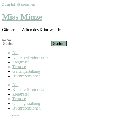
Zum Inhalt springen
Miss Minze
Gärtnern in Zeiten des Klimawandels
Mobile-
Suchfeld
Suchen
Menü
ein-/ausblenden
nach:
ein-/ausblenden
Blog
Klimaresilienter Garten
Ziergräser
Terrasse
Gartengestaltung
Buchrezensionen
Blog
Klimaresilienter Garten
Ziergräser
Terrasse
Gartengestaltung
Buchrezensionen