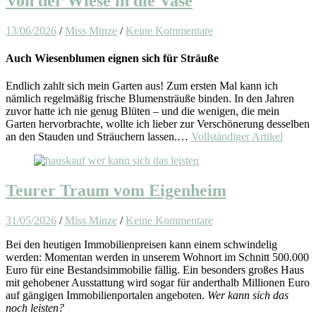
Von der Wiese in die Vase
13/06/2026
/
Miss Minze
/
Keine Kommentare
Auch Wiesenblumen eignen sich für Sträuße
Endlich zahlt sich mein Garten aus! Zum ersten Mal kann ich
nämlich regelmäßig frische Blumensträuße binden. In den Jahren
zuvor hatte ich nie genug Blüten – und die wenigen, die mein
Garten hervorbrachte, wollte ich lieber zur Verschönerung desselben
an den Stauden und Sträuchern lassen.…
Vollständiger Artikel
Teurer Traum vom Eigenheim
31/05/2026
/
Miss Minze
/
Keine Kommentare
Bei den heutigen Immobilienpreisen kann einem schwindelig
werden: Momentan werden in unserem Wohnort im Schnitt 500.000
Euro für eine Bestandsimmobilie fällig. Ein besonders großes Haus
mit gehobener Ausstattung wird sogar für anderthalb Millionen Euro
auf gängigen Immobilienportalen angeboten.
Wer kann sich das
noch leisten?