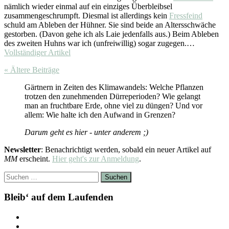
nämlich wieder einmal auf ein einziges Überbleibsel
zusammengeschrumpft. Diesmal ist allerdings kein
Fressfeind
schuld am Ableben der Hühner. Sie sind beide an Altersschwäche
gestorben. (Davon gehe ich als Laie jedenfalls aus.) Beim Ableben
des zweiten Huhns war ich (unfreiwillig) sogar zugegen.…
Vollständiger Artikel
« Ältere
Beiträge
Gärtnern in Zeiten des Klimawandels: Welche Pflanzen
trotzen den zunehmenden Dürreperioden? Wie gelangt
man an fruchtbare Erde, ohne viel zu düngen? Und vor
allem: Wie halte ich den Aufwand in Grenzen?
Darum geht es hier - unter anderem ;)
Newsletter
: Benachrichtigt werden, sobald ein neuer Artikel auf
MM
erscheint.
Hier geht's zur Anmeldung
.
Suchen
nach:
Bleib‘ auf dem Laufenden