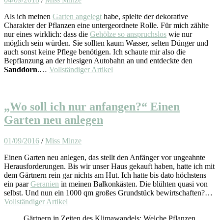
Als ich meinen
Garten angelegt
habe, spielte der dekorative
Charakter der Pflanzen eine untergeordnete Rolle. Für mich zählte
nur eines wirklich: dass die
Gehölze so anspruchslos
wie nur
möglich sein würden. Sie sollten kaum Wasser, selten Dünger und
auch sonst keine Pflege benötigen. Ich schaute mir also die
Bepflanzung an der hiesigen Autobahn an und entdeckte den
Sanddorn
.…
Vollständiger Artikel
„Wo soll ich nur anfangen?“ Einen
Garten neu anlegen
01/09/2016
/
Miss Minze
Einen Garten neu anlegen, das stellt den Anfänger vor ungeahnte
Herausforderungen. Bis wir unser Haus gekauft haben, hatte ich mit
dem Gärtnern rein gar nichts am Hut. Ich hatte bis dato höchstens
ein paar
Geranien
in meinen Balkonkästen. Die blühten quasi von
selbst. Und nun ein 1000 qm großes Grundstück bewirtschaften?…
Vollständiger Artikel
Gärtnern in Zeiten des Klimawandels: Welche Pflanzen