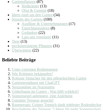
Gartenpflanzen
(87)
Heilkräuter
(13)
Obst & Gemüse
(18)
Ideen rund um den Garten
(34)
Jenseits des Gartens
(100)
Ausflüge & Unternehmungen
(17)
Einrichtungsideen
(8)
Gedanken
(22)
Lass uns verreisen!
(11)
Tiere
(13)
trockenresistente Pflanzen
(31)
Überwintern
(22)
Beliebte Beiträge
Unter extremen Bedingungen
Wie Robinien bekämpfen?
Robuste Sträucher für den pflegeleichten Garten
Gartengestaltung mit ChatGPT
Neuzugänge im Nutzgarten
Götterbaum im Garten - Was hilft wirklich?
Sonnensegel anbringen, eine Anleitung
Günstige Terrasse gesucht!
Rasenersatz: Grüner Teppich dank trittfester Bodendecker
Beschattung der Terrasse: 5 Ideen für mehr Sonnenschutz