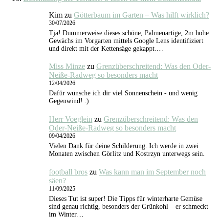
Kim
zu
Götterbaum im Garten – Was hilft wirklich?
30/07/2026
Tja! Dummerweise dieses schöne, Palmenartige, 2m hohe
Gewächs im Vorgarten mittels Google Lens identifiziert
und direkt mit der Kettensäge gekappt.…
Miss Minze
zu
Grenzüberschreitend: Was den Oder-
Neiße-Radweg so besonders macht
12/04/2026
Dafür wünsche ich dir viel Sonnenschein - und wenig
Gegenwind! :)
Herr Voeglein
zu
Grenzüberschreitend: Was den
Oder-Neiße-Radweg so besonders macht
09/04/2026
Vielen Dank für deine Schilderung. Ich werde in zwei
Monaten zwischen Görlitz und Kostrzyn unterwegs sein.
football bros
zu
Was kann man im September noch
säen?
11/09/2025
Dieses Tut ist super! Die Tipps für winterharte Gemüse
sind genau richtig, besonders der Grünkohl – er schmeckt
im Winter…