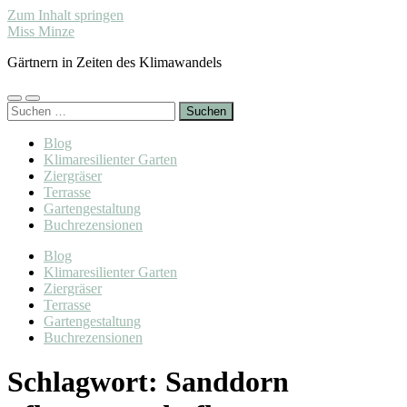
Zum Inhalt springen
Miss Minze
Gärtnern in Zeiten des Klimawandels
Mobile-
Suchfeld
Suchen
Menü
ein-/ausblenden
nach:
ein-/ausblenden
Blog
Klimaresilienter Garten
Ziergräser
Terrasse
Gartengestaltung
Buchrezensionen
Blog
Klimaresilienter Garten
Ziergräser
Terrasse
Gartengestaltung
Buchrezensionen
Schlagwort:
Sanddorn