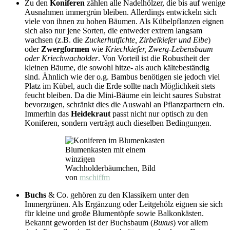
Zu den
Koniferen
zählen alle Nadelhölzer, die bis auf wenige
Ausnahmen immergrün bleiben. Allerdings entwickeln sich
viele von ihnen zu hohen Bäumen. Als Kübelpflanzen eignen
sich also nur jene Sorten, die entweder extrem langsam
wachsen (z.B. die
Zuckerhutfichte, Zirbelkiefer und Eibe
)
oder
Zwergformen
wie
Kriechkiefer, Zwerg-Lebensbaum
oder Kriechwacholder
. Von Vorteil ist die Robustheit der
kleinen Bäume, die sowohl hitze- als auch kältebeständig
sind. Ähnlich wie der o.g. Bambus benötigen sie jedoch viel
Platz im Kübel, auch die Erde sollte nach Möglichkeit stets
feucht bleiben. Da die Mini-Bäume ein leicht saures Substrat
bevorzugen, schränkt dies die Auswahl an Pflanzpartnern ein.
Immerhin das
Heidekraut
passt nicht nur optisch zu den
Koniferen, sondern verträgt auch dieselben Bedingungen.
Blumenkasten mit einem
winzigen
Wachholderbäumchen, Bild
von
mschiffm
Buchs
& Co. gehören zu den Klassikern unter den
Immergrünen. Als Ergänzung oder Leitgehölz eignen sie sich
für kleine und große Blumentöpfe sowie Balkonkästen.
Bekannt geworden ist der Buchsbaum (
Buxus
) vor allem