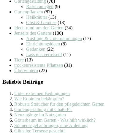
Gartengestaltung
(78)
Rasen anlegen
(9)
Gartenpflanzen
(87)
Heilkräuter
(13)
Obst & Gemüse
(18)
Ideen rund um den Garten
(34)
Jenseits des Gartens
(100)
Ausflüge & Unternehmungen
(17)
Einrichtungsideen
(8)
Gedanken
(22)
Lass uns verreisen!
(11)
Tiere
(13)
trockenresistente Pflanzen
(31)
Überwintern
(22)
Beliebte Beiträge
Unter extremen Bedingungen
Wie Robinien bekämpfen?
Robuste Sträucher für den pflegeleichten Garten
Gartengestaltung mit ChatGPT
Neuzugänge im Nutzgarten
Götterbaum im Garten - Was hilft wirklich?
Sonnensegel anbringen, eine Anleitung
Günstige Terrasse gesucht!