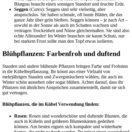
Blutgras braucht einen sonnigen Standort und feuchte Erde.
Seggen
(
Carex
): Seggen sind sehr vielseitig, aber
anspruchslos. Sie haben schmale, oft bunte Blätter, die das
ganze Jahr über grün bleiben. Seggen können – je nach Art –
sowohl in der Sonne als auch im Schatten wachsen und
vertragen Trockenheit und Nässe gleichermaßen. Sie sind also
echte Allrounder! Im Winter brauchen sie kaum Schutz, nur
bei starkem Frost sollte man den Topf etwas isolieren.
Blühpflanzen: Farbenfroh und duftend
Stauden und andere blühende Pflanzen bringen Farbe und Frohsinn
in die Kübelbepflanzung. Ihr könnt aus einer Vielzahl von
mehrjährigen Stauden und Zwergsträuchern wählen, die auch im
Winter schön aussehen oder sogar blühen. Achtet darauf, dass ihr
Pflanzen mit ähnlichen Ansprüchen zusammenstellt, damit sie sich
gut vertragen.
Blühpflanzen, die im Kübel Verwendung finden:
Rosen
: Rosen sind wunderschöne und duftende Blumen, die
auch in Kübeln und größeren Blumenkästen gedeihen
können. Am besten eignen sich kompakte und winterharte
Sorten, die nicht zu hoch werden. Ihr müsst einen ausreichend