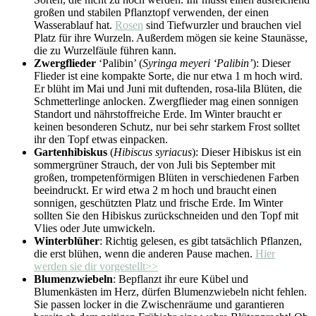
großen und stabilen Pflanztopf verwenden, der einen
Wasserablauf hat.
Rosen
sind Tiefwurzler und brauchen viel
Platz für ihre Wurzeln. Außerdem mögen sie keine Staunässe,
die zu Wurzelfäule führen kann.
Zwergflieder
‘Palibin’ (
Syringa meyeri ‘Palibin’
): Dieser
Flieder ist eine kompakte Sorte, die nur etwa 1 m hoch wird.
Er blüht im Mai und Juni mit duftenden, rosa-lila Blüten, die
Schmetterlinge anlocken. Zwergflieder mag einen sonnigen
Standort und nährstoffreiche Erde. Im Winter braucht er
keinen besonderen Schutz, nur bei sehr starkem Frost solltet
ihr den Topf etwas einpacken.
Gartenhibiskus
(
Hibiscus syriacus
): Dieser Hibiskus ist ein
sommergrüner Strauch, der von Juli bis September mit
großen, trompetenförmigen Blüten in verschiedenen Farben
beeindruckt. Er wird etwa 2 m hoch und braucht einen
sonnigen, geschützten Platz und frische Erde. Im Winter
sollten Sie den Hibiskus zurückschneiden und den Topf mit
Vlies oder Jute umwickeln.
Winterblüher
: Richtig gelesen, es gibt tatsächlich Pflanzen,
die erst blühen, wenn die anderen Pause machen.
Hier
werden sie dir vorgestellt>>
Blumenzwiebeln
: Bepflanzt ihr eure Kübel und
Blumenkästen im Herz, dürfen Blumenzwiebeln nicht fehlen.
Sie passen locker in die Zwischenräume und garantieren