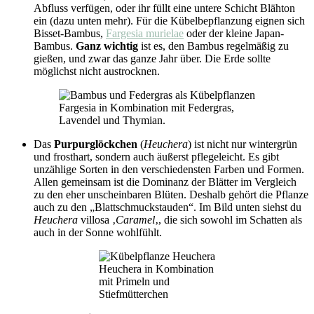
Abfluss verfügen, oder ihr füllt eine untere Schicht Blähton
ein (dazu unten mehr). Für die Kübelbepflanzung eignen sich
Bisset-Bambus,
Fargesia murielae
oder der kleine Japan-
Bambus.
Ganz wichtig
ist es, den Bambus regelmäßig zu
gießen, und zwar das ganze Jahr über. Die Erde sollte
möglichst nicht austrocknen.
Fargesia in Kombination mit Federgras,
Lavendel und Thymian.
Das
Purpurglöckchen
(
Heuchera
) ist nicht nur wintergrün
und frosthart, sondern auch äußerst pflegeleicht. Es gibt
unzählige Sorten in den verschiedensten Farben und Formen.
Allen gemeinsam ist die Dominanz der Blätter im Vergleich
zu den eher unscheinbaren Blüten. Deshalb gehört die Pflanze
auch zu den „Blattschmuckstauden“. Im Bild unten siehst du
Heuchera
villosa ‚
Caramel
‚, die sich sowohl im Schatten als
auch in der Sonne wohlfühlt.
Heuchera in Kombination
mit Primeln und
Stiefmütterchen