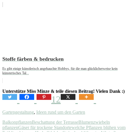
Stoffe färben & bedrucken
Es gibt einige künstlerisch angehauchte Hobbys, für die man glücklicherweise kein
künsterisches Tal...
Unterstütze Miss Minze & teile diesen Beitrag! Vielen Dank :)
12
Gartengestaltung
,
Ideen rund um den Garten
Balkonpflanzen
Beschattung der Terrasse
Blumenzwiebeln
pflanzen
Gäser für trockene Standorte
welche Pflanzen blühen vom