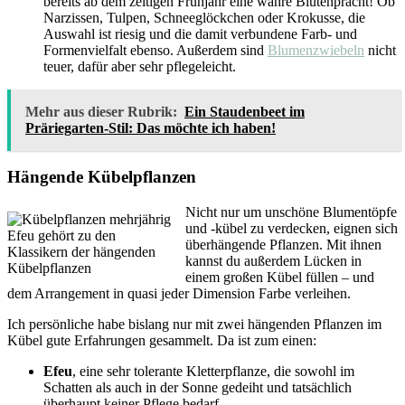
bereits ab dem zeitigen Frühjahr eine wahre Blütenpracht! Ob
Narzissen, Tulpen, Schneeglöckchen oder Krokusse, die
Auswahl ist riesig und die damit verbundene Farb- und
Formenvielfalt ebenso. Außerdem sind
Blumenzwiebeln
nicht
teuer, dafür aber sehr pflegeleicht.
Mehr aus dieser Rubrik:
Ein Staudenbeet im
Präriegarten-Stil: Das möchte ich haben!
Hängende Kübelpflanzen
Nicht nur um unschöne Blumentöpfe
und -kübel zu verdecken, eignen sich
Efeu gehört zu den
überhängende Pflanzen. Mit ihnen
Klassikern der hängenden
kannst du außerdem Lücken in
Kübelpflanzen
einem großen Kübel füllen – und
dem Arrangement in quasi jeder Dimension Farbe verleihen.
Ich persönliche habe bislang nur mit zwei hängenden Pflanzen im
Kübel gute Erfahrungen gesammelt. Da ist zum einen:
Efeu
, eine sehr tolerante Kletterpflanze, die sowohl im
Schatten als auch in der Sonne gedeiht und tatsächlich
überhaupt keiner Pflege bedarf.