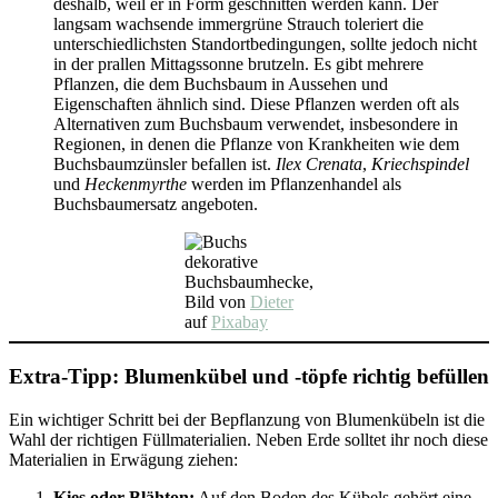
deshalb, weil er in Form geschnitten werden kann. Der
langsam wachsende immergrüne Strauch toleriert die
unterschiedlichsten Standortbedingungen, sollte jedoch nicht
in der prallen Mittagssonne brutzeln. Es gibt mehrere
Pflanzen, die dem Buchsbaum in Aussehen und
Eigenschaften ähnlich sind. Diese Pflanzen werden oft als
Alternativen zum Buchsbaum verwendet, insbesondere in
Regionen, in denen die Pflanze von Krankheiten wie dem
Buchsbaumzünsler befallen ist.
Ilex Crenata
,
Kriechspindel
und
Heckenmyrthe
werden im Pflanzenhandel als
Buchsbaumersatz angeboten.
dekorative
Buchsbaumhecke,
Bild von
Dieter
auf
Pixabay
Extra-Tipp: Blumenkübel und -töpfe richtig befüllen
Ein wichtiger Schritt bei der Bepflanzung von Blumenkübeln ist die
Wahl der richtigen Füllmaterialien. Neben Erde solltet ihr noch diese
Materialien in Erwägung ziehen:
Kies oder Blähton:
Auf den Boden des Kübels gehört eine