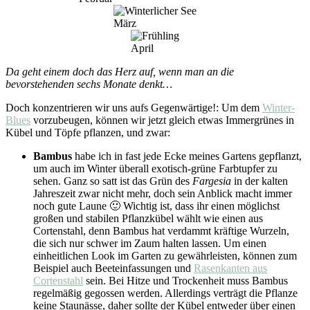
März
April
Da geht einem doch das Herz auf, wenn man an die
bevorstehenden sechs Monate denkt…
Doch konzentrieren wir uns aufs Gegenwärtige!: Um dem
Winter-
Blues
vorzubeugen, können wir jetzt gleich etwas Immergrünes in
Kübel und Töpfe pflanzen, und zwar:
Bambus
habe ich in fast jede Ecke meines Gartens gepflanzt,
um auch im Winter überall exotisch-grüne Farbtupfer zu
sehen. Ganz so satt ist das Grün des
Fargesia
in der kalten
Jahreszeit zwar nicht mehr, doch sein Anblick macht immer
noch gute Laune 🙂 Wichtig ist, dass ihr einen möglichst
großen und stabilen Pflanzkübel wählt wie einen aus
Cortenstahl, denn Bambus hat verdammt kräftige Wurzeln,
die sich nur schwer im Zaum halten lassen. Um einen
einheitlichen Look im Garten zu gewährleisten, können zum
Beispiel auch Beeteinfassungen und
Rasenkanten aus
Cortenstahl
sein. Bei Hitze und Trockenheit muss Bambus
regelmäßig gegossen werden. Allerdings verträgt die Pflanze
keine Staunässe, daher sollte der Kübel entweder über einen