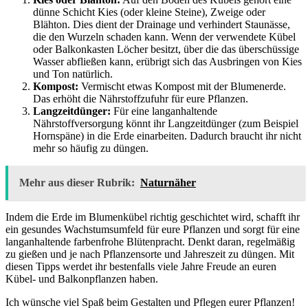
dünne Schicht Kies (oder kleine Steine), Zweige oder
Blähton. Dies dient der Drainage und verhindert Staunässe,
die den Wurzeln schaden kann. Wenn der verwendete Kübel
oder Balkonkasten Löcher besitzt, über die das überschüssige
Wasser abfließen kann, erübrigt sich das Ausbringen von Kies
und Ton natürlich.
Kompost:
Vermischt etwas Kompost mit der Blumenerde.
Das erhöht die Nährstoffzufuhr für eure Pflanzen.
Langzeitdünger:
Für eine langanhaltende
Nährstoffversorgung könnt ihr Langzeitdünger (zum Beispiel
Hornspäne) in die Erde einarbeiten. Dadurch braucht ihr nicht
mehr so häufig zu düngen.
Mehr aus dieser Rubrik:
Naturnäher
Indem die Erde im Blumenkübel richtig geschichtet wird, schafft ihr
ein gesundes Wachstumsumfeld für eure Pflanzen und sorgt für eine
langanhaltende farbenfrohe Blütenpracht. Denkt daran, regelmäßig
zu gießen und je nach Pflanzensorte und Jahreszeit zu düngen. Mit
diesen Tipps werdet ihr bestenfalls viele Jahre Freude an euren
Kübel- und Balkonpflanzen haben.
Ich wünsche viel Spaß beim Gestalten und Pflegen eurer Pflanzen!