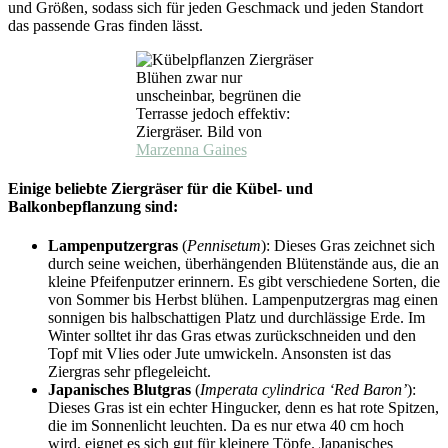
und Größen, sodass sich für jeden Geschmack und jeden Standort
das passende Gras finden lässt.
Blühen zwar nur
unscheinbar, begrünen die
Terrasse jedoch effektiv:
Ziergräser. Bild von
Marzenna Gaines
Einige beliebte Ziergräser für die Kübel- und
Balkonbepflanzung sind:
Lampenputzergras
(
Pennisetum
): Dieses Gras zeichnet sich
durch seine weichen, überhängenden Blütenstände aus, die an
kleine Pfeifenputzer erinnern. Es gibt verschiedene Sorten, die
von Sommer bis Herbst blühen. Lampenputzergras mag einen
sonnigen bis halbschattigen Platz und durchlässige Erde. Im
Winter solltet ihr das Gras etwas zurückschneiden und den
Topf mit Vlies oder Jute umwickeln. Ansonsten ist das
Ziergras sehr pflegeleicht.
Japanisches Blutgras
(
Imperata cylindrica ‘Red Baron’
):
Dieses Gras ist ein echter Hingucker, denn es hat rote Spitzen,
die im Sonnenlicht leuchten. Da es nur etwa 40 cm hoch
wird, eignet es sich gut für kleinere Töpfe. Japanisches