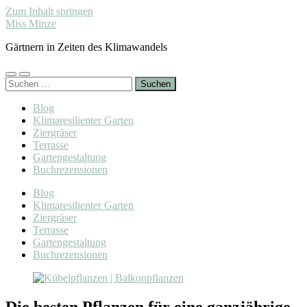
Zum Inhalt springen
Miss Minze
Gärtnern in Zeiten des Klimawandels
Mobile-
Suchfeld
Suchen
Menü
ein-/ausblenden
nach:
ein-/ausblenden
Blog
Klimaresilienter Garten
Ziergräser
Terrasse
Gartengestaltung
Buchrezensionen
Blog
Klimaresilienter Garten
Ziergräser
Terrasse
Gartengestaltung
Buchrezensionen
Die besten Pflanzen für eine ganzjährige