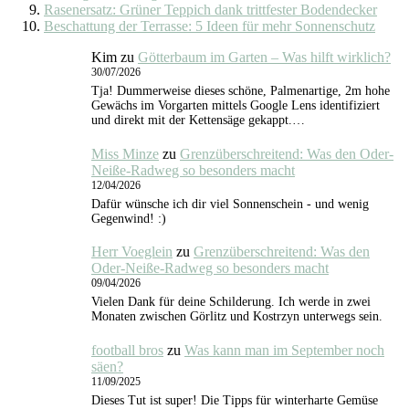
Rasenersatz: Grüner Teppich dank trittfester Bodendecker
Beschattung der Terrasse: 5 Ideen für mehr Sonnenschutz
Kim
zu
Götterbaum im Garten – Was hilft wirklich?
30/07/2026
Tja! Dummerweise dieses schöne, Palmenartige, 2m hohe
Gewächs im Vorgarten mittels Google Lens identifiziert
und direkt mit der Kettensäge gekappt.…
Miss Minze
zu
Grenzüberschreitend: Was den Oder-
Neiße-Radweg so besonders macht
12/04/2026
Dafür wünsche ich dir viel Sonnenschein - und wenig
Gegenwind! :)
Herr Voeglein
zu
Grenzüberschreitend: Was den
Oder-Neiße-Radweg so besonders macht
09/04/2026
Vielen Dank für deine Schilderung. Ich werde in zwei
Monaten zwischen Görlitz und Kostrzyn unterwegs sein.
football bros
zu
Was kann man im September noch
säen?
11/09/2025
Dieses Tut ist super! Die Tipps für winterharte Gemüse