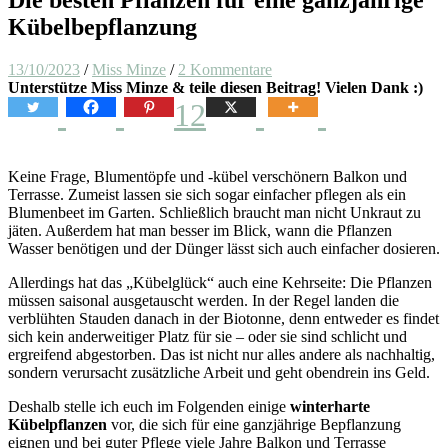
Kübelbepflanzung
13/10/2023
/
Miss Minze
/
2 Kommentare
Unterstütze Miss Minze & teile diesen Beitrag! Vielen Dank :)
12
Keine Frage, Blumentöpfe und -kübel verschönern Balkon und
Terrasse. Zumeist lassen sie sich sogar einfacher pflegen als ein
Blumenbeet im Garten. Schließlich braucht man nicht Unkraut zu
jäten. Außerdem hat man besser im Blick, wann die Pflanzen
Wasser benötigen und der Dünger lässt sich auch einfacher dosieren.
Allerdings hat das „Kübelglück“ auch eine Kehrseite: Die Pflanzen
müssen saisonal ausgetauscht werden. In der Regel landen die
verblühten Stauden danach in der Biotonne, denn entweder es findet
sich kein anderweitiger Platz für sie – oder sie sind schlicht und
ergreifend abgestorben. Das ist nicht nur alles andere als nachhaltig,
sondern verursacht zusätzliche Arbeit und geht obendrein ins Geld.
Deshalb stelle ich euch im Folgenden einige
winterharte
Kübelpflanzen
vor, die sich für eine ganzjährige Bepflanzung
eignen und bei guter Pflege viele Jahre Balkon und Terrasse