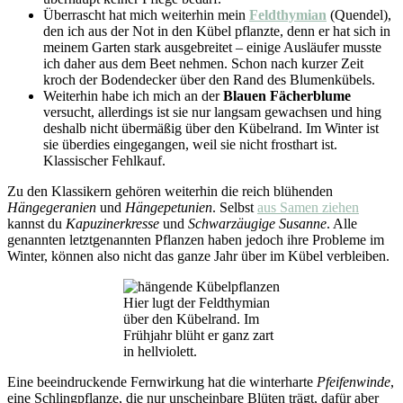
Überrascht hat mich weiterhin mein
Feldthymian
(Quendel),
den ich aus der Not in den Kübel pflanzte, denn er hat sich in
meinem Garten stark ausgebreitet – einige Ausläufer musste
ich daher aus dem Beet nehmen. Schon nach kurzer Zeit
kroch der Bodendecker über den Rand des Blumenkübels.
Weiterhin habe ich mich an der
Blauen Fächerblume
versucht, allerdings ist sie nur langsam gewachsen und hing
deshalb nicht übermäßig über den Kübelrand. Im Winter ist
sie überdies eingegangen, weil sie nicht frosthart ist.
Klassischer Fehlkauf.
Zu den Klassikern gehören weiterhin die reich blühenden
Hängegeranien
und
Hängepetunien
. Selbst
aus Samen ziehen
kannst du
Kapuzinerkresse
und
Schwarzäugige Susanne
. Alle
genannten letztgenannten Pflanzen haben jedoch ihre Probleme im
Winter, können also nicht das ganze Jahr über im Kübel verbleiben.
Hier lugt der Feldthymian
über den Kübelrand. Im
Frühjahr blüht er ganz zart
in hellviolett.
Eine beeindruckende Fernwirkung hat die winterharte
Pfeifenwinde
,
eine Schlingpflanze, die nur unscheinbare Blüten trägt, dafür aber