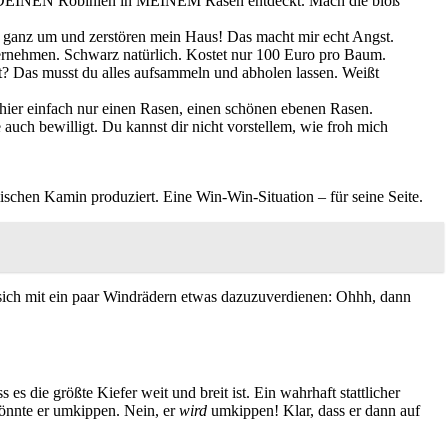
von DEINEN Robinien in MEINEM Rasen entdeckt. Mach die bloß
t ganz um und zerstören mein Haus! Das macht mir echt Angst.
bernehmen. Schwarz natürlich. Kostet nur 100 Euro pro Baum.
t? Das musst du alles aufsammeln und abholen lassen. Weißt
ier einfach nur einen Rasen, einen schönen ebenen Rasen.
e auch bewilligt. Du kannst dir nicht vorstellem, wie froh mich
mischen Kamin produziert. Eine Win-Win-Situation – für seine Seite.
t, sich mit ein paar Windrädern etwas dazuzuverdienen: Ohhh, dann
s die größte Kiefer weit und breit ist. Ein wahrhaft stattlicher
könnte er umkippen. Nein, er
wird
umkippen! Klar, dass er dann auf