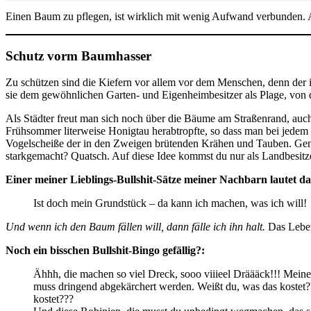
Einen Baum zu pflegen, ist wirklich mit wenig Aufwand verbunden.
Schutz vorm Baumhasser
Zu schützen sind die Kiefern vor allem vor dem Menschen, denn der is
sie dem gewöhnlichen Garten- und Eigenheimbesitzer als Plage, von der 
Als Städter freut man sich noch über die Bäume am Straßenrand, auc
Frühsommer literweise Honigtau herabtropfte, so dass man bei jedem S
Vogelscheiße der in den Zweigen brütenden Krähen und Tauben. Gener
starkgemacht? Quatsch. Auf diese Idee kommst du nur als Landbesitze
Einer meiner Lieblings-Bullshit-Sätze meiner Nachbarn lautet dah
Ist doch mein Grundstück – da kann ich machen, was ich will!
Und wenn ich den Baum fällen will, dann fälle ich ihn halt.
Das Leben
Noch ein bisschen Bullshit-Bingo gefällig?:
Ähhh, die machen so viel Dreck, sooo viiieel Dräääck!!! Mein
muss dringend abgekärchert werden. Weißt du, was das kostet?
kostet???