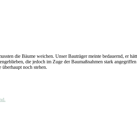
ussten die Bäume weichen. Unser Bauträger meinte bedauernd, er hätt
hengeblieben, die jedoch im Zuge der Baumaßnahmen stark angegriffen w
ie überhaupt noch stehen.
nd.