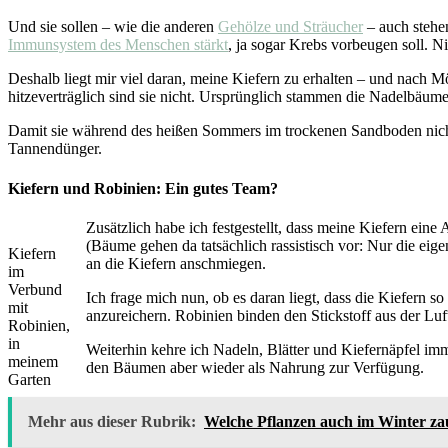
Und sie sollen – wie die anderen
Gehölze und Sträucher
– auch stehe
Immunsystem des Menschen stärkt
, ja sogar Krebs vorbeugen soll. N
Deshalb liegt mir viel daran, meine Kiefern zu erhalten – und nach M
hitzeverträglich sind sie nicht. Ursprünglich stammen die Nadelbäu
Damit sie während des heißen Sommers im trockenen Sandboden nicht 
Tannendünger.
Kiefern und Robinien: Ein gutes Team?
Zusätzlich habe ich festgestellt, dass meine Kiefern e
(Bäume gehen da tatsächlich rassistisch vor: Nur die e
Kiefern
an die Kiefern anschmiegen.
im
Verbund
Ich frage mich nun, ob es daran liegt, dass die Kiefern s
mit
anzureichern. Robinien binden den Stickstoff aus der L
Robinien,
in
Weiterhin kehre ich Nadeln, Blätter und Kiefernäpfel imm
meinem
den Bäumen aber wieder als Nahrung zur Verfügung.
Garten
Mehr aus dieser Rubrik:
Welche Pflanzen auch im Winter za