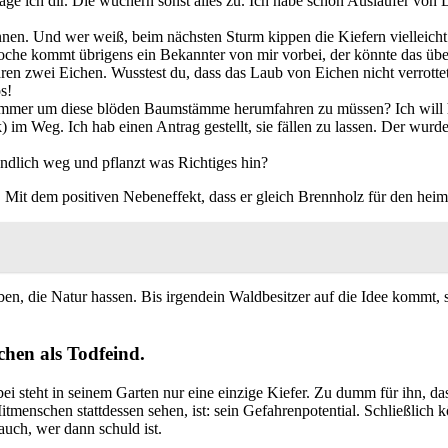
sage ich dir. Die wuchern sonst alles zu. Ich habe schon Ausläufer 
nen. Und wer weiß, beim nächsten Sturm kippen die Kiefern vielleich
Woche kommt übrigens ein Bekannter von mir vorbei, der könnte das ü
ren zwei Eichen. Wusstest du, dass das Laub von Eichen nicht verrotte
s!
 immer um diese blöden Baumstämme herumfahren zu müssen? Ich will h
k) im Weg. Ich hab einen Antrag gestellt, sie fällen zu lassen. Der wurd
dlich weg und pflanzt was Richtiges hin?
t. Mit dem positiven Nebeneffekt, dass er gleich Brennholz für den hei
 leben, die Natur hassen. Bis irgendein Waldbesitzer auf die Idee komm
schen als Todfeind.
teht in seinem Garten nur eine einzige Kiefer. Zu dumm für ihn, dass e
menschen stattdessen sehen, ist: sein Gefahrenpotential. Schließlich 
auch, wer dann schuld ist.