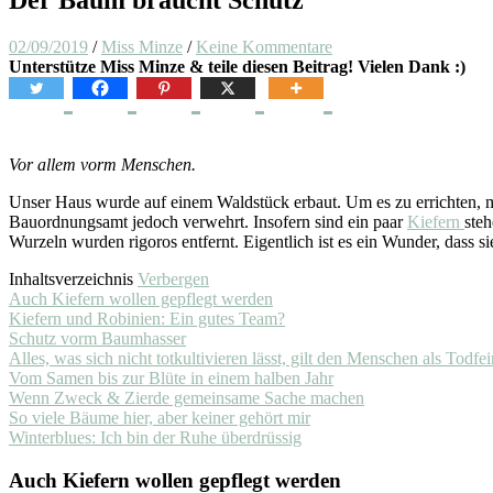
02/09/2019
/
Miss Minze
/
Keine Kommentare
Unterstütze Miss Minze & teile diesen Beitrag! Vielen Dank :)
Vor allem vorm Menschen.
Unser Haus wurde auf einem Waldstück erbaut. Um es zu errichten, m
Bauordnungsamt jedoch verwehrt. Insofern sind ein paar
Kiefern
ste
Wurzeln wurden rigoros entfernt. Eigentlich ist es ein Wunder, dass s
Inhaltsverzeichnis
Verbergen
Auch Kiefern wollen gepflegt werden
Kiefern und Robinien: Ein gutes Team?
Schutz vorm Baumhasser
Alles, was sich nicht totkultivieren lässt, gilt den Menschen als Todfei
Vom Samen bis zur Blüte in einem halben Jahr
Wenn Zweck & Zierde gemeinsame Sache machen
So viele Bäume hier, aber keiner gehört mir
Winterblues: Ich bin der Ruhe überdrüssig
Auch Kiefern wollen gepflegt werden