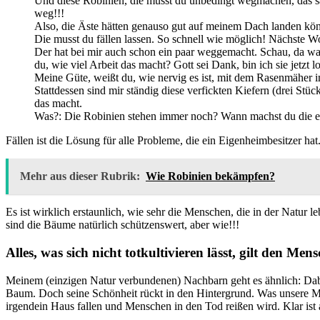
Und diese Robinien, die musst du unbedingt wegmachen, das 
weg!!!
Also, die Äste hätten genauso gut auf meinem Dach landen kön
Die musst du fällen lassen. So schnell wie möglich! Nächste 
Der hat bei mir auch schon ein paar weggemacht. Schau, da wa
du, wie viel Arbeit das macht? Gott sei Dank, bin ich sie jetzt lo
Meine Güte, weißt du, wie nervig es ist, mit dem Rasenmäher
Stattdessen sind mir ständig diese verfickten Kiefern (drei Stüc
das macht.
Was?: Die Robinien stehen immer noch? Wann machst du die en
Fällen ist die Lösung für alle Probleme, die ein Eigenheimbesitzer ha
Mehr aus dieser Rubrik:
Wie Robinien bekämpfen?
Es ist wirklich erstaunlich, wie sehr die Menschen, die in der Natur
sind die Bäume natürlich schützenswert, aber wie!!!
Alles, was sich nicht totkultivieren lässt, gilt den Men
Meinem (einzigen Natur verbundenen) Nachbarn geht es ähnlich: Dabei s
Baum. Doch seine Schönheit rückt in den Hintergrund. Was unsere Mit
irgendein Haus fallen und Menschen in den Tod reißen wird. Klar ist 