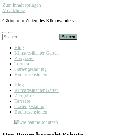
Zum Inhalt springen
Miss Minze
Gärtnern in Zeiten des Klimawandels
Mobile-
Suchfeld
Suchen
Menü
ein-/ausblenden
nach:
ein-/ausblenden
Blog
Klimaresilienter Garten
Ziergräser
Terrasse
Gartengestaltung
Buchrezensionen
Blog
Klimaresilienter Garten
Ziergräser
Terrasse
Gartengestaltung
Buchrezensionen
Der Baum braucht Schutz