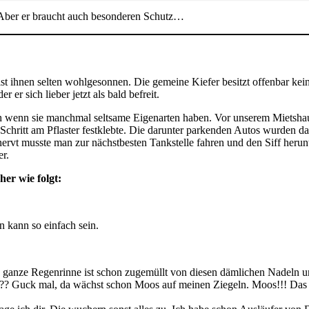
 Aber er braucht auch besonderen Schutz…
t ihnen selten wohlgesonnen. Die gemeine Kiefer besitzt offenbar kein
er sich lieber jetzt als bald befreit.
h wenn sie manchmal seltsame Eigenarten haben. Vor unserem Mietshau
chritt am Pflaster festklebte. Die darunter parkenden Autos wurden da
vt musste man zur nächstbesten Tankstelle fahren und den Siff herun
r.
er wie folgt:
 kann so einfach sein.
e ganze Regenrinne ist schon zugemüllt von diesen dämlichen Nadeln 
?? Guck mal, da wächst schon Moos auf meinen Ziegeln. Moos!!! Das z