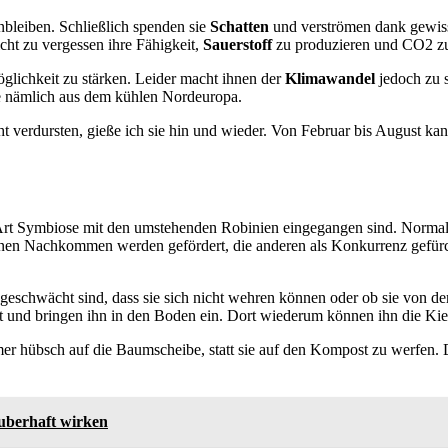
nbleiben. Schließlich spenden sie
Schatten
und verströmen dank gewis
icht zu vergessen ihre Fähigkeit,
Sauerstoff
zu produzieren und CO2 z
öglichkeit zu stärken. Leider macht ihnen der
Klimawandel
jedoch zu s
me nämlich aus dem kühlen Nordeuropa.
verdursten, gieße ich sie hin und wieder. Von Februar bis August kan
ine Art Symbiose mit den umstehenden Robinien eingegangen sind. Norm
igenen Nachkommen werden gefördert, die anderen als Konkurrenz gefürc
o geschwächt sind, dass sie sich nicht wehren können oder ob sie von de
uft und bringen ihn in den Boden ein. Dort wiederum können ihn die Ki
er hübsch auf die Baumscheibe, statt sie auf den Kompost zu werfen. D
uberhaft wirken