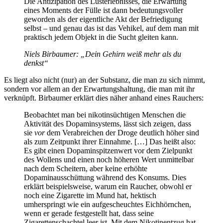
Die Antizipation des Lusterlebnisses, die Erwartung
eines Moments der Fülle ist dann bedeutungsvoller
geworden als der eigentliche Akt der Befriedigung
selbst – und genau das ist das Vehikel, auf dem man mit
praktisch jedem Objekt in die Sucht gleiten kann.
Niels Birbaumer: „Dein Gehirn weiß mehr als du
denkst“
Es liegt also nicht (nur) an der Substanz, die man zu sich nimmt,
sondern vor allem an der Erwartungshaltung, die man mit ihr
verknüpft. Birbaumer erklärt dies näher anhand eines Rauchers:
Beobachtet man bei nikotinsüchtigen Menschen die
Aktivität des Dopaminsystems, lässt sich zeigen, dass
sie
vor
dem Verabreichen der Droge deutlich höher sind
als zum Zeitpunkt ihrer Einnahme. […] Das heißt also:
Es gibt einen Dopaminspitzenwert vor dem Zielpunkt
des Wollens und einen noch höheren Wert unmittelbar
nach dem Scheitern, aber keine erhöhte
Dopaminausschüttung während des Konsums. Dies
erklärt beispielsweise, warum ein Raucher, obwohl er
noch eine Zigarette im Mund hat, hektisch
umherspringt wie ein aufgescheuchtes Eichhörnchen,
wenn er gerade festgestellt hat, dass seine
Zigarettenschachtel leer ist. Mit dem Nikotinentzug hat