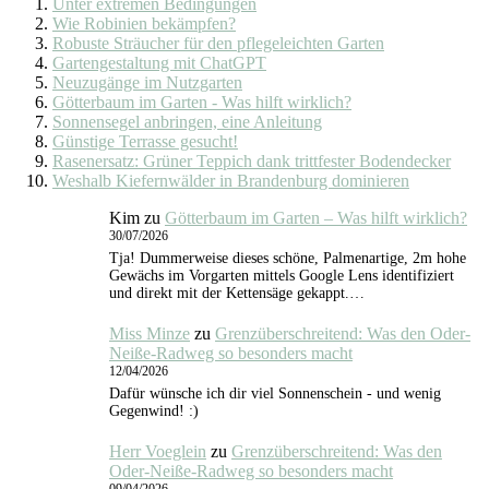
Unter extremen Bedingungen
Wie Robinien bekämpfen?
Robuste Sträucher für den pflegeleichten Garten
Gartengestaltung mit ChatGPT
Neuzugänge im Nutzgarten
Götterbaum im Garten - Was hilft wirklich?
Sonnensegel anbringen, eine Anleitung
Günstige Terrasse gesucht!
Rasenersatz: Grüner Teppich dank trittfester Bodendecker
Weshalb Kiefernwälder in Brandenburg dominieren
Kim
zu
Götterbaum im Garten – Was hilft wirklich?
30/07/2026
Tja! Dummerweise dieses schöne, Palmenartige, 2m hohe
Gewächs im Vorgarten mittels Google Lens identifiziert
und direkt mit der Kettensäge gekappt.…
Miss Minze
zu
Grenzüberschreitend: Was den Oder-
Neiße-Radweg so besonders macht
12/04/2026
Dafür wünsche ich dir viel Sonnenschein - und wenig
Gegenwind! :)
Herr Voeglein
zu
Grenzüberschreitend: Was den
Oder-Neiße-Radweg so besonders macht
09/04/2026