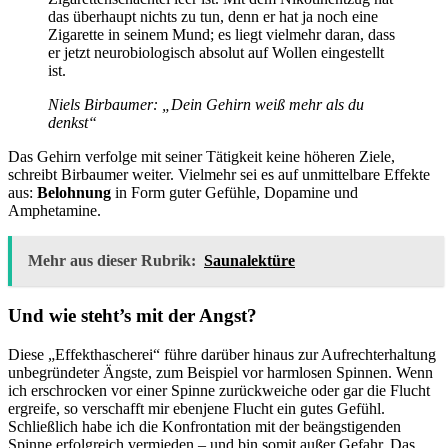
das überhaupt nichts zu tun, denn er hat ja noch eine
Zigarette in seinem Mund; es liegt vielmehr daran, dass
er jetzt neurobiologisch absolut auf Wollen eingestellt
ist.
Niels Birbaumer: „Dein Gehirn weiß mehr als du
denkst“
Das Gehirn verfolge mit seiner Tätigkeit keine höheren Ziele,
schreibt Birbaumer weiter. Vielmehr sei es auf unmittelbare Effekte
aus:
Belohnung
in Form guter Gefühle, Dopamine und
Amphetamine.
Mehr aus dieser Rubrik:
Saunalektüre
Und wie steht’s mit der Angst?
Diese „Effekthascherei“ führe darüber hinaus zur Aufrechterhaltung
unbegründeter Ängste, zum Beispiel vor harmlosen Spinnen. Wenn
ich erschrocken vor einer Spinne zurückweiche oder gar die Flucht
ergreife, so verschafft mir ebenjene Flucht ein gutes Gefühl.
Schließlich habe ich die Konfrontation mit der beängstigenden
Spinne erfolgreich vermieden – und bin somit außer Gefahr. Das