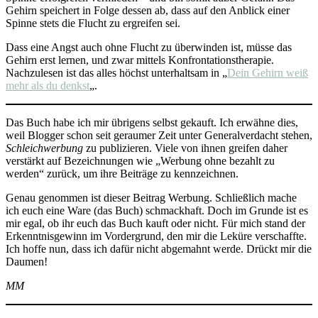
Gehirn speichert in Folge dessen ab, dass auf den Anblick einer
Spinne stets die Flucht zu ergreifen sei.
Dass eine Angst auch ohne Flucht zu überwinden ist, müsse das
Gehirn erst lernen, und zwar mittels Konfrontationstherapie.
Nachzulesen ist das alles höchst unterhaltsam in „
Dein Gehirn weiß
mehr als du denkst
„.
Das Buch habe ich mir übrigens selbst gekauft. Ich erwähne dies,
weil Blogger schon seit geraumer Zeit unter Generalverdacht stehen,
Schleichwerbung
zu publizieren. Viele von ihnen greifen daher
verstärkt auf Bezeichnungen wie „Werbung ohne bezahlt zu
werden“ zurück, um ihre Beiträge zu kennzeichnen.
Genau genommen ist dieser Beitrag Werbung. Schließlich mache
ich euch eine Ware (das Buch) schmackhaft. Doch im Grunde ist es
mir egal, ob ihr euch das Buch kauft oder nicht. Für mich stand der
Erkenntnisgewinn im Vordergrund, den mir die Leküre verschaffte.
Ich hoffe nun, dass ich dafür nicht abgemahnt werde. Drückt mir die
Daumen!
MM