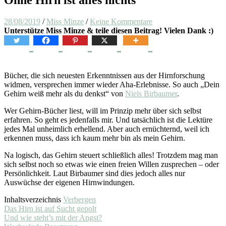
28/08/2019
/
Miss Minze
/
Keine Kommentare
Unterstütze Miss Minze & teile diesen Beitrag! Vielen Dank :)
Bücher, die sich neuesten Erkenntnissen aus der Hirnforschung
widmen, versprechen immer wieder Aha-Erlebnisse. So auch „Dein
Gehirn weiß mehr als du denkst“ von
Niels Birbaumer
.
Wer Gehirn-Bücher liest, will im Prinzip mehr über sich selbst
erfahren. So geht es jedenfalls mir. Und tatsächlich ist die Lektüre
jedes Mal unheimlich erhellend. Aber auch ernüchternd, weil ich
erkennen muss, dass ich kaum mehr bin als mein Gehirn.
Na logisch, das Gehirn steuert schließlich alles! Trotzdem mag man
sich selbst noch so etwas wie einen freien Willen zusprechen – oder
Persönlichkeit. Laut Birbaumer sind dies jedoch alles nur
Auswüchse der eigenen Hirnwindungen.
Inhaltsverzeichnis
Verbergen
Das Hirn ist auf Sucht gepolt
Und wie steht’s mit der Angst?