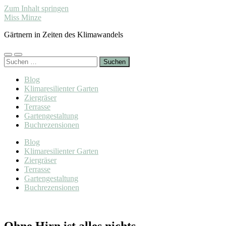
Zum Inhalt springen
Miss Minze
Gärtnern in Zeiten des Klimawandels
Mobile-
Suchfeld
Suchen
Menü
ein-/ausblenden
nach:
ein-/ausblenden
Blog
Klimaresilienter Garten
Ziergräser
Terrasse
Gartengestaltung
Buchrezensionen
Blog
Klimaresilienter Garten
Ziergräser
Terrasse
Gartengestaltung
Buchrezensionen
Ohne Hirn ist alles nichts