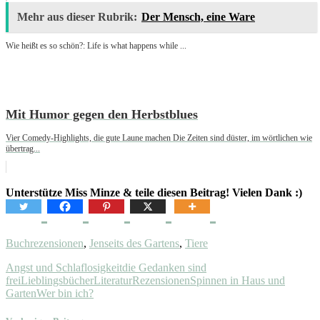
Mehr aus dieser Rubrik:
Der Mensch, eine Ware
Wie heißt es so schön?: Life is what happens while ...
Mit Humor gegen den Herbstblues
Vier Comedy-Highlights, die gute Laune machen Die Zeiten sind düster, im wörtlichen wie
übertrag...
Unterstütze Miss Minze & teile diesen Beitrag! Vielen Dank :)
Buchrezensionen
,
Jenseits des Gartens
,
Tiere
Angst und Schlaflosigkeit
die Gedanken sind
frei
Lieblingsbücher
Literatur
Rezensionen
Spinnen in Haus und
Garten
Wer bin ich?