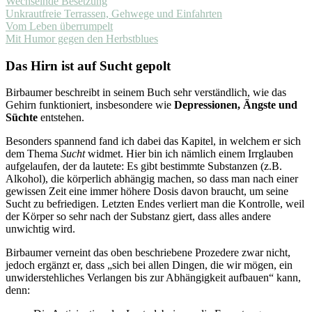
Wechselnde Besetzung
Unkrautfreie Terrassen, Gehwege und Einfahrten
Vom Leben überrumpelt
Mit Humor gegen den Herbstblues
Das Hirn ist auf Sucht gepolt
Birbaumer beschreibt in seinem Buch sehr verständlich, wie das
Gehirn funktioniert, insbesondere wie
Depressionen, Ängste und
Süchte
entstehen.
Besonders spannend fand ich dabei das Kapitel, in welchem er sich
dem Thema
Sucht
widmet. Hier bin ich nämlich einem Irrglauben
aufgelaufen, der da lautete: Es gibt bestimmte Substanzen (z.B.
Alkohol), die körperlich abhängig machen, so dass man nach einer
gewissen Zeit eine immer höhere Dosis davon braucht, um seine
Sucht zu befriedigen. Letzten Endes verliert man die Kontrolle, weil
der Körper so sehr nach der Substanz giert, dass alles andere
unwichtig wird.
Birbaumer verneint das oben beschriebene Prozedere zwar nicht,
jedoch ergänzt er, dass „sich bei allen Dingen, die wir mögen, ein
unwiderstehliches Verlangen bis zur Abhängigkeit aufbauen“ kann,
denn: