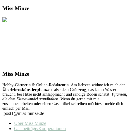
Miss Minze
Miss Minze
Hobby-Gärtnerin & Online-Redakteurin. Am liebsten widme ich mich den
Überlebenskünstlerpflanzen
, also dem Grünzeug, das kaum Wasser
braucht, bei Hitze nicht schlappmacht und sandige Böden schätzt.
Pflanzen,
die dem Klimawandel standhalten.
Wenn du gerne mit mir
zusammenarbeiten oder einen Gastartikel schreiben möchtest, melde dich
einfach per Mail
post1@miss-minze.de
Über Miss Minze
Gastbeiträge/Kooperationen