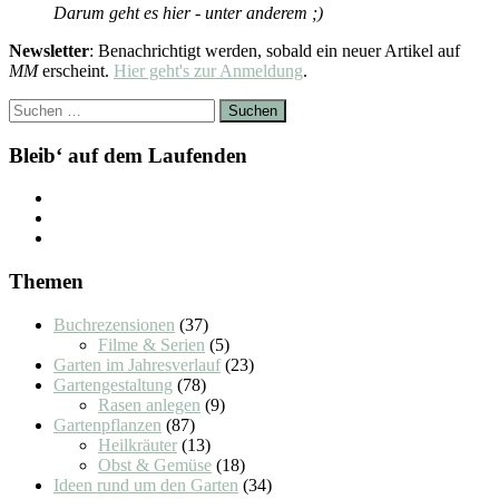
Darum geht es hier - unter anderem ;)
Newsletter
: Benachrichtigt werden, sobald ein neuer Artikel auf
MM
erscheint.
Hier geht's zur Anmeldung
.
Suchen
nach:
Bleib‘ auf dem Laufenden
Themen
Buchrezensionen
(37)
Filme & Serien
(5)
Garten im Jahresverlauf
(23)
Gartengestaltung
(78)
Rasen anlegen
(9)
Gartenpflanzen
(87)
Heilkräuter
(13)
Obst & Gemüse
(18)
Ideen rund um den Garten
(34)