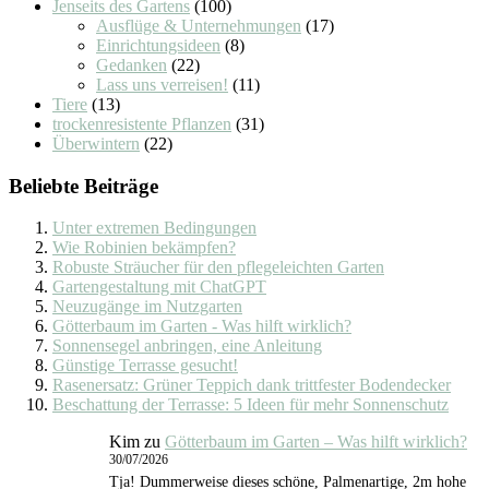
Jenseits des Gartens
(100)
Ausflüge & Unternehmungen
(17)
Einrichtungsideen
(8)
Gedanken
(22)
Lass uns verreisen!
(11)
Tiere
(13)
trockenresistente Pflanzen
(31)
Überwintern
(22)
Beliebte Beiträge
Unter extremen Bedingungen
Wie Robinien bekämpfen?
Robuste Sträucher für den pflegeleichten Garten
Gartengestaltung mit ChatGPT
Neuzugänge im Nutzgarten
Götterbaum im Garten - Was hilft wirklich?
Sonnensegel anbringen, eine Anleitung
Günstige Terrasse gesucht!
Rasenersatz: Grüner Teppich dank trittfester Bodendecker
Beschattung der Terrasse: 5 Ideen für mehr Sonnenschutz
Kim
zu
Götterbaum im Garten – Was hilft wirklich?
30/07/2026
Tja! Dummerweise dieses schöne, Palmenartige, 2m hohe