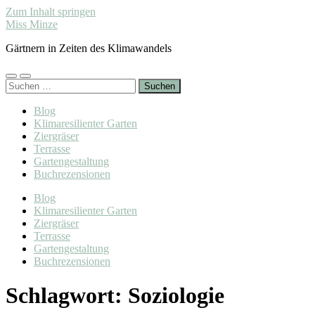
Zum Inhalt springen
Miss Minze
Gärtnern in Zeiten des Klimawandels
Mobile-
Suchfeld
Suchen
Menü
ein-/ausblenden
nach:
ein-/ausblenden
Blog
Klimaresilienter Garten
Ziergräser
Terrasse
Gartengestaltung
Buchrezensionen
Blog
Klimaresilienter Garten
Ziergräser
Terrasse
Gartengestaltung
Buchrezensionen
Schlagwort:
Soziologie