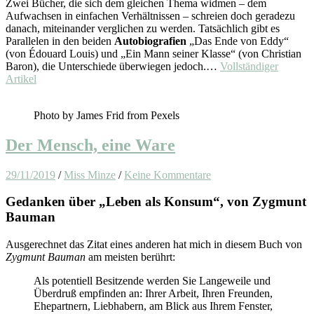
Zwei Bücher, die sich dem gleichen Thema widmen – dem
Aufwachsen in einfachen Verhältnissen – schreien doch geradezu
danach, miteinander verglichen zu werden. Tatsächlich gibt es
Parallelen in den beiden
Autobiografien
„Das Ende von Eddy“
(von Édouard Louis) und „Ein Mann seiner Klasse“ (von Christian
Baron), die Unterschiede überwiegen jedoch.…
Vollständiger
Artikel
Photo by James Frid from Pexels
Der Mensch, eine Ware
29/11/2019
/
Miss Minze
/
Keine Kommentare
Gedanken über „Leben als Konsum“, von Zygmunt
Bauman
Ausgerechnet das Zitat eines anderen hat mich in diesem Buch von
Zygmunt Bauman
am meisten berührt:
Als potentiell Besitzende werden Sie Langeweile und
Überdruß empfinden an: Ihrer Arbeit, Ihren Freunden,
Ehepartnern, Liebhabern, am Blick aus Ihrem Fenster,