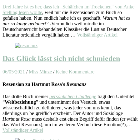
Drei Jahre ist es her, dass ich „Schäfchen im Trockenen“ von Anke
Stelling lesen wollte
, weil mir die Rezensionen zum Buch so
gefallen haben. Nun endlich habe ich es geschafft.
Warum hat es
nur so lange gedauert?
-Vermutlich weil mir die im
Deutschunterricht behandelten Klassiker die Lust an Deutscher
Literatur ordentlich vergällt haben.…
Vollständiger Artikel
Das Glück lässt sich nicht schmieden
06/05/2021
/
Miss Minze
/
Keine Kommentare
Rezension zu Hartmut Rosa’s
Resonanz
Das dritte Buch meiner
persönlichen Challenge
trägt den Untertitel
“
Weltbeziehung
” und unternimmt den Versuch, etwas
wissenschaftlich zu definieren, was jeder von uns kennt, das
allerdings un-be-greiflich erscheint. Der Autor und Soziologe
Hartmut Rosa
muss deshalb erst einen Begriff dafür finden (er wählt
das Wort Resonanz), um im weiteren Verlauf diese Emotion(?),…
Vollständiger Artikel