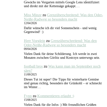
Gewächs im Vorgarten mittels Google Lens identifiziert
und direkt mit der Kettensäge gekappt.…
Miss Minze
zu
Grenzüberschreitend: Was den Oder-
Neiße-Radweg so besonders macht
12/04/2026
Dafür wünsche ich dir viel Sonnenschein - und wenig
Gegenwind! :)
Herr Voeglein
zu
Grenzüberschreitend: Was den
Oder-Neiße-Radweg so besonders macht
09/04/2026
Vielen Dank für deine Schilderung. Ich werde in zwei
Monaten zwischen Görlitz und Kostrzyn unterwegs sein.
football bros
zu
Was kann man im September noch
säen?
11/09/2025
Dieses Tut ist super! Die Tipps für winterharte Gemüse
sind genau richtig, besonders der Grünkohl – er schmeckt
im Winter…
Fynn
zu
Kommentieren erlaubt :)
15/08/2025
Vielen Dank für die Infos :) Mit freundlichen Grüßen