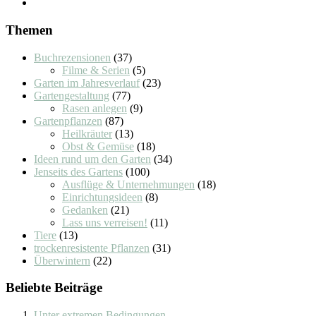
Themen
Buchrezensionen
(37)
Filme & Serien
(5)
Garten im Jahresverlauf
(23)
Gartengestaltung
(77)
Rasen anlegen
(9)
Gartenpflanzen
(87)
Heilkräuter
(13)
Obst & Gemüse
(18)
Ideen rund um den Garten
(34)
Jenseits des Gartens
(100)
Ausflüge & Unternehmungen
(18)
Einrichtungsideen
(8)
Gedanken
(21)
Lass uns verreisen!
(11)
Tiere
(13)
trockenresistente Pflanzen
(31)
Überwintern
(22)
Beliebte Beiträge
Unter extremen Bedingungen