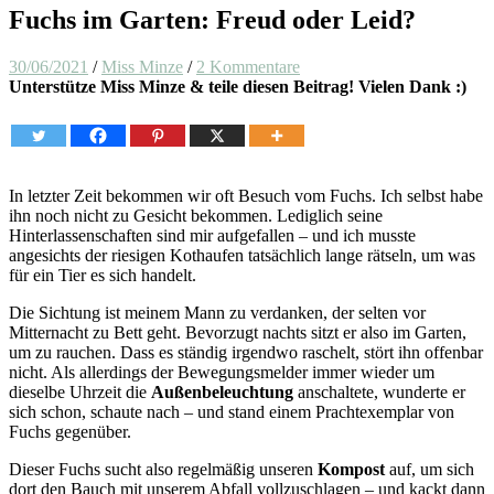
Fuchs im Garten: Freud oder Leid?
30/06/2021
/
Miss Minze
/
2 Kommentare
Unterstütze Miss Minze & teile diesen Beitrag! Vielen Dank :)
In letzter Zeit bekommen wir oft Besuch vom Fuchs. Ich selbst habe
ihn noch nicht zu Gesicht bekommen. Lediglich seine
Hinterlassenschaften sind mir aufgefallen – und ich musste
angesichts der riesigen Kothaufen tatsächlich lange rätseln, um was
für ein Tier es sich handelt.
Die Sichtung ist meinem Mann zu verdanken, der selten vor
Mitternacht zu Bett geht. Bevorzugt nachts sitzt er also im Garten,
um zu rauchen. Dass es ständig irgendwo raschelt, stört ihn offenbar
nicht. Als allerdings der Bewegungsmelder immer wieder um
dieselbe Uhrzeit die
Außenbeleuchtung
anschaltete, wunderte er
sich schon, schaute nach – und stand einem Prachtexemplar von
Fuchs gegenüber.
Dieser Fuchs sucht also regelmäßig unseren
Kompost
auf, um sich
dort den Bauch mit unserem Abfall vollzuschlagen – und kackt dann