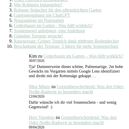
Wie Robinien bekämpfen?
Robuste Sträucher für den pflegeleichten Garten
Gartengestaltung mit ChatGPT
Neuzugänge im Nutzgarten
Götterbaum im Garten - Was hilft wirklich?
Sonnensegel anbringen, eine Anleitung
Günstige Terrasse gesucht!
Rasenersatz: Grüner Teppich dank trittfester Bodendecker
Beschattung der Terrasse: 5 Ideen für mehr Sonnenschutz
Kim
zu
Götterbaum im Garten – Was hilft wirklich?
30/07/2026
Tja! Dummerweise dieses schöne, Palmenartige, 2m hohe
Gewächs im Vorgarten mittels Google Lens identifiziert
und direkt mit der Kettensäge gekappt.…
Miss Minze
zu
Grenzüberschreitend: Was den Oder-
Neiße-Radweg so besonders macht
12/04/2026
Dafür wünsche ich dir viel Sonnenschein - und wenig
Gegenwind! :)
Herr Voeglein
zu
Grenzüberschreitend: Was den
Oder-Neiße-Radweg so besonders macht
09/04/2026