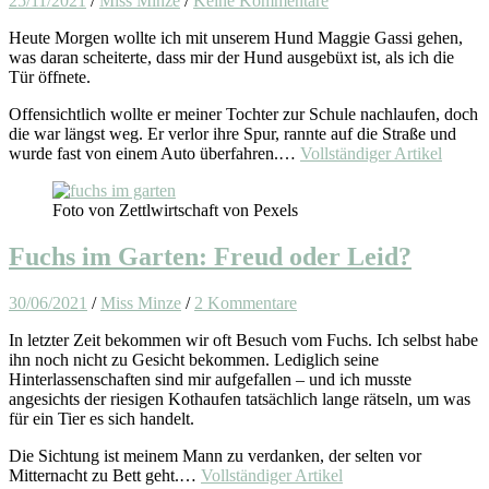
25/11/2021
/
Miss Minze
/
Keine Kommentare
Heute Morgen wollte ich mit unserem Hund Maggie Gassi gehen,
was daran scheiterte, dass mir der Hund ausgebüxt ist, als ich die
Tür öffnete.
Offensichtlich wollte er meiner Tochter zur Schule nachlaufen, doch
die war längst weg. Er verlor ihre Spur, rannte auf die Straße und
wurde fast von einem Auto überfahren.…
Vollständiger Artikel
Foto von Zettlwirtschaft von Pexels
Fuchs im Garten: Freud oder Leid?
30/06/2021
/
Miss Minze
/
2 Kommentare
In letzter Zeit bekommen wir oft Besuch vom Fuchs. Ich selbst habe
ihn noch nicht zu Gesicht bekommen. Lediglich seine
Hinterlassenschaften sind mir aufgefallen – und ich musste
angesichts der riesigen Kothaufen tatsächlich lange rätseln, um was
für ein Tier es sich handelt.
Die Sichtung ist meinem Mann zu verdanken, der selten vor
Mitternacht zu Bett geht.…
Vollständiger Artikel