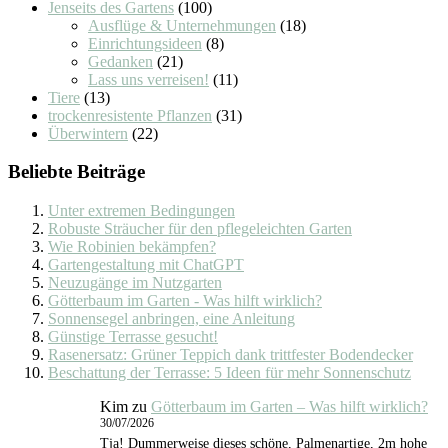
Jenseits des Gartens
(100)
Ausflüge & Unternehmungen
(18)
Einrichtungsideen
(8)
Gedanken
(21)
Lass uns verreisen!
(11)
Tiere
(13)
trockenresistente Pflanzen
(31)
Überwintern
(22)
Beliebte Beiträge
Unter extremen Bedingungen
Robuste Sträucher für den pflegeleichten Garten
Wie Robinien bekämpfen?
Gartengestaltung mit ChatGPT
Neuzugänge im Nutzgarten
Götterbaum im Garten - Was hilft wirklich?
Sonnensegel anbringen, eine Anleitung
Günstige Terrasse gesucht!
Rasenersatz: Grüner Teppich dank trittfester Bodendecker
Beschattung der Terrasse: 5 Ideen für mehr Sonnenschutz
Kim
zu
Götterbaum im Garten – Was hilft wirklich?
30/07/2026
Tja! Dummerweise dieses schöne, Palmenartige, 2m hohe