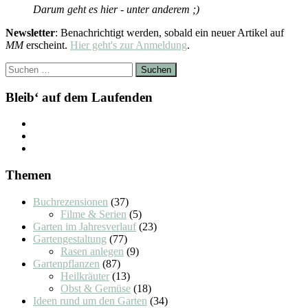
Darum geht es hier - unter anderem ;)
Newsletter
: Benachrichtigt werden, sobald ein neuer Artikel auf
MM
erscheint.
Hier geht's zur Anmeldung
.
Suchen
nach:
Bleib‘ auf dem Laufenden
Themen
Buchrezensionen
(37)
Filme & Serien
(5)
Garten im Jahresverlauf
(23)
Gartengestaltung
(77)
Rasen anlegen
(9)
Gartenpflanzen
(87)
Heilkräuter
(13)
Obst & Gemüse
(18)
Ideen rund um den Garten
(34)