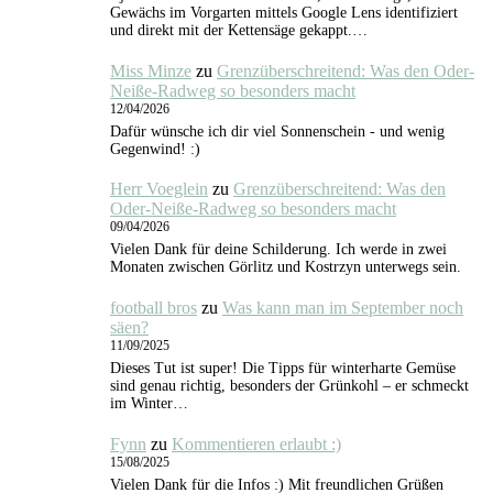
Gewächs im Vorgarten mittels Google Lens identifiziert
und direkt mit der Kettensäge gekappt.…
Miss Minze
zu
Grenzüberschreitend: Was den Oder-
Neiße-Radweg so besonders macht
12/04/2026
Dafür wünsche ich dir viel Sonnenschein - und wenig
Gegenwind! :)
Herr Voeglein
zu
Grenzüberschreitend: Was den
Oder-Neiße-Radweg so besonders macht
09/04/2026
Vielen Dank für deine Schilderung. Ich werde in zwei
Monaten zwischen Görlitz und Kostrzyn unterwegs sein.
football bros
zu
Was kann man im September noch
säen?
11/09/2025
Dieses Tut ist super! Die Tipps für winterharte Gemüse
sind genau richtig, besonders der Grünkohl – er schmeckt
im Winter…
Fynn
zu
Kommentieren erlaubt :)
15/08/2025
Vielen Dank für die Infos :) Mit freundlichen Grüßen