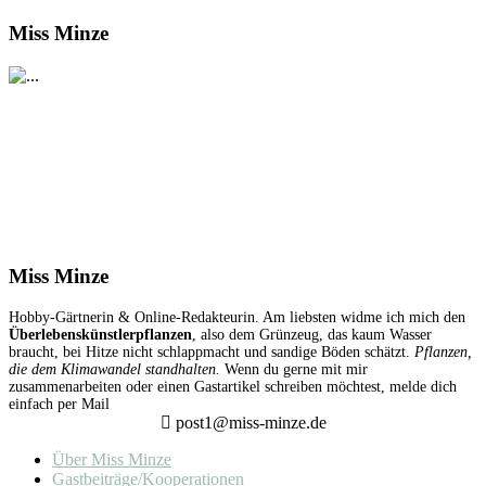
Miss Minze
Miss Minze
Hobby-Gärtnerin & Online-Redakteurin. Am liebsten widme ich mich den
Überlebenskünstlerpflanzen
, also dem Grünzeug, das kaum Wasser
braucht, bei Hitze nicht schlappmacht und sandige Böden schätzt.
Pflanzen,
die dem Klimawandel standhalten.
Wenn du gerne mit mir
zusammenarbeiten oder einen Gastartikel schreiben möchtest, melde dich
einfach per Mail
post1@miss-minze.de
Über Miss Minze
Gastbeiträge/Kooperationen