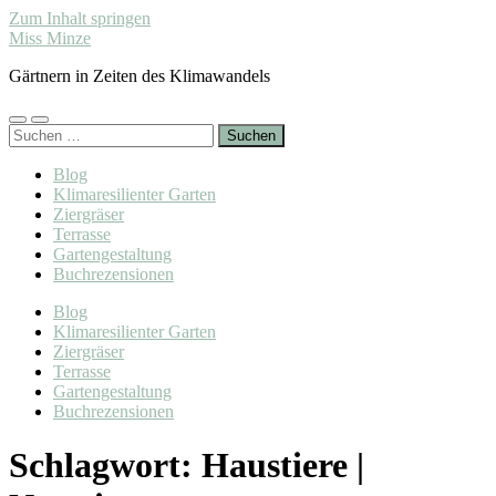
Zum Inhalt springen
Miss Minze
Gärtnern in Zeiten des Klimawandels
Mobile-
Suchfeld
Suchen
Menü
ein-/ausblenden
nach:
ein-/ausblenden
Blog
Klimaresilienter Garten
Ziergräser
Terrasse
Gartengestaltung
Buchrezensionen
Blog
Klimaresilienter Garten
Ziergräser
Terrasse
Gartengestaltung
Buchrezensionen
Schlagwort:
Haustiere |