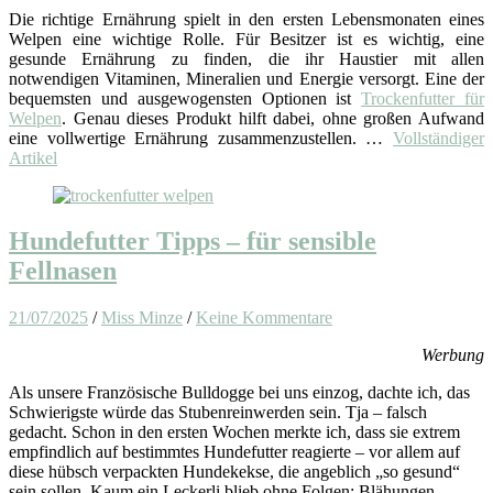
Die richtige Ernährung spielt in den ersten Lebensmonaten eines
Welpen eine wichtige Rolle. Für Besitzer ist es wichtig, eine
gesunde Ernährung zu finden, die ihr Haustier mit allen
notwendigen Vitaminen, Mineralien und Energie versorgt. Eine der
bequemsten und ausgewogensten Optionen ist
Trockenfutter für
Welpen
. Genau dieses Produkt hilft dabei, ohne großen Aufwand
eine vollwertige Ernährung zusammenzustellen. …
Vollständiger
Artikel
Hundefutter Tipps – für sensible
Fellnasen
21/07/2025
/
Miss Minze
/
Keine Kommentare
Werbung
Als unsere Französische Bulldogge bei uns einzog, dachte ich, das
Schwierigste würde das Stubenreinwerden sein. Tja – falsch
gedacht. Schon in den ersten Wochen merkte ich, dass sie extrem
empfindlich auf bestimmtes Hundefutter reagierte – vor allem auf
diese hübsch verpackten Hundekekse, die angeblich „so gesund“
sein sollen. Kaum ein Leckerli blieb ohne Folgen: Blähungen,