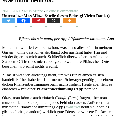
20/05/2021
/
Miss Minze
/
Keine Kommentare
Unterstütze Miss Minze & teile diesen Beitrag! Vielen Dank :)
Pflanzenbestimmung per App / Pflanzenbestimmungs App
Manchmal wundert es mich schon, was da so alles blüht in meinem
Garten – ohne dass ich es gepflanzt oder ausgesät habe. Hin und
wieder ärgert es mich auch. Schließlich überwuchert es oft meine
Stauden. Oft freut es mich aber, gerade wenn die Pflänzchen Orte
begrünen, wo sonst nichts wächst.
Zumeist weiß ich allerdings nicht, um was für Pflanzen es sich
handelt. Früher habe ich dann meinen Schwager genötigt, in seinem
dicken Pflanzenbestimmungsbuch nachzusehen. Heute aber geht es
einfacher – mit einer
Pflanzenbestimmungs App
nämlich!
Okay, man könnte auch einfach
Google (Lens)
fragen, aber man
muss der Datenkrake ja nicht jedes Feld überlassen. Außerdem hat
mir meine Pflanzenbestimmungs App (
PlantNet
heißt sie, doch es
gibt noch einige andere) wirklich gute Dienste erwiesen: Einfach ein