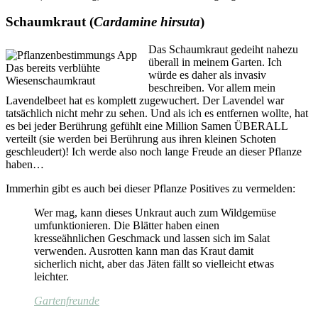
Schaumkraut (
Cardamine hirsuta
)
Das Schaumkraut gedeiht nahezu
überall in meinem Garten. Ich
Das bereits verblühte
würde es daher als invasiv
Wiesenschaumkraut
beschreiben. Vor allem mein
Lavendelbeet hat es komplett zugewuchert. Der Lavendel war
tatsächlich nicht mehr zu sehen. Und als ich es entfernen wollte, hat
es bei jeder Berührung gefühlt eine Million Samen ÜBERALL
verteilt (sie werden bei Berührung aus ihren kleinen Schoten
geschleudert)! Ich werde also noch lange Freude an dieser Pflanze
haben…
Immerhin gibt es auch bei dieser Pflanze Positives zu vermelden:
Wer mag, kann dieses Unkraut auch zum Wildgemüse
umfunktionieren. Die Blätter haben einen
kresseähnlichen Geschmack und lassen sich im Salat
verwenden. Ausrotten kann man das Kraut damit
sicherlich nicht, aber das Jä­ten fällt so vielleicht etwas
leichter.
Gartenfreunde