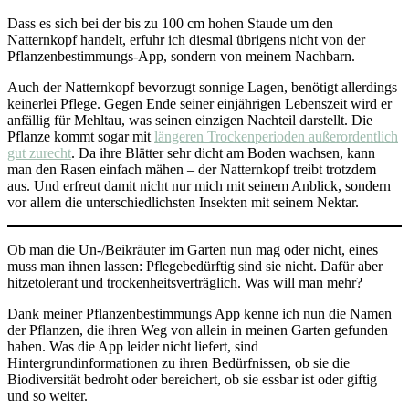
Dass es sich bei der bis zu 100 cm hohen Staude um den
Natternkopf handelt, erfuhr ich diesmal übrigens nicht von der
Pflanzenbestimmungs-App, sondern von meinem Nachbarn.
Auch der Natternkopf bevorzugt sonnige Lagen, benötigt allerdings
keinerlei Pflege. Gegen Ende seiner einjährigen Lebenszeit wird er
anfällig für Mehltau, was seinen einzigen Nachteil darstellt. Die
Pflanze kommt sogar mit
längeren Trockenperioden außerordentlich
gut zurecht
. Da ihre Blätter sehr dicht am Boden wachsen, kann
man den Rasen einfach mähen – der Natternkopf treibt trotzdem
aus. Und erfreut damit nicht nur mich mit seinem Anblick, sondern
vor allem die unterschiedlichsten Insekten mit seinem Nektar.
Ob man die Un-/Beikräuter im Garten nun mag oder nicht, eines
muss man ihnen lassen: Pflegebedürftig sind sie nicht. Dafür aber
hitzetolerant und trockenheitsverträglich. Was will man mehr?
Dank meiner Pflanzenbestimmungs App kenne ich nun die Namen
der Pflanzen, die ihren Weg von allein in meinen Garten gefunden
haben. Was die App leider nicht liefert, sind
Hintergrundinformationen zu ihren Bedürfnissen, ob sie die
Biodiversität bedroht oder bereichert, ob sie essbar ist oder giftig
und so weiter.