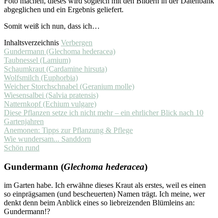
Foto machen, dieses wird sogleich mit den Bildern in der Datenbank
abgeglichen und ein Ergebnis geliefert.
Somit weiß ich nun, dass ich…
Inhaltsverzeichnis
Verbergen
Gundermann (Glechoma hederacea)
Taubnessel (Lamium)
Schaumkraut (Cardamine hirsuta)
Wolfsmilch (Euphorbia)
Weicher Storchschnabel (Geranium molle)
Wiesensalbei (Salvia pratensis)
Natternkopf (Echium vulgare)
Diese Pflanzen setze ich nicht mehr – ein ehrlicher Blick nach 10
Gartenjahren
Anemonen: Tipps zur Pflanzung & Pflege
Wie wundersam... Sanddorn
Schön rund
Gundermann (
Glechoma hederacea
)
im Garten habe. Ich erwähne dieses Kraut als erstes, weil es einen
so einprägsamen (und bescheuerten) Namen trägt. Ich meine, wer
denkt denn beim Anblick eines so liebreizenden Blümleins an:
Gundermann!?