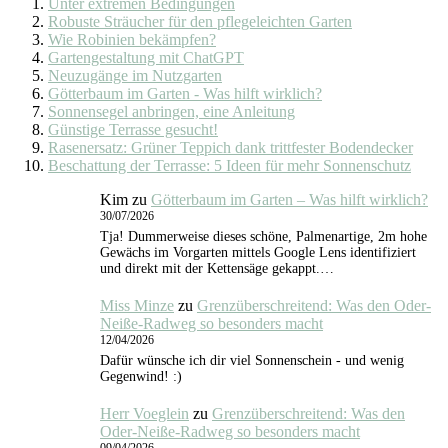
Unter extremen Bedingungen
Robuste Sträucher für den pflegeleichten Garten
Wie Robinien bekämpfen?
Gartengestaltung mit ChatGPT
Neuzugänge im Nutzgarten
Götterbaum im Garten - Was hilft wirklich?
Sonnensegel anbringen, eine Anleitung
Günstige Terrasse gesucht!
Rasenersatz: Grüner Teppich dank trittfester Bodendecker
Beschattung der Terrasse: 5 Ideen für mehr Sonnenschutz
Kim
zu
Götterbaum im Garten – Was hilft wirklich?
30/07/2026
Tja! Dummerweise dieses schöne, Palmenartige, 2m hohe
Gewächs im Vorgarten mittels Google Lens identifiziert
und direkt mit der Kettensäge gekappt.…
Miss Minze
zu
Grenzüberschreitend: Was den Oder-
Neiße-Radweg so besonders macht
12/04/2026
Dafür wünsche ich dir viel Sonnenschein - und wenig
Gegenwind! :)
Herr Voeglein
zu
Grenzüberschreitend: Was den
Oder-Neiße-Radweg so besonders macht
09/04/2026