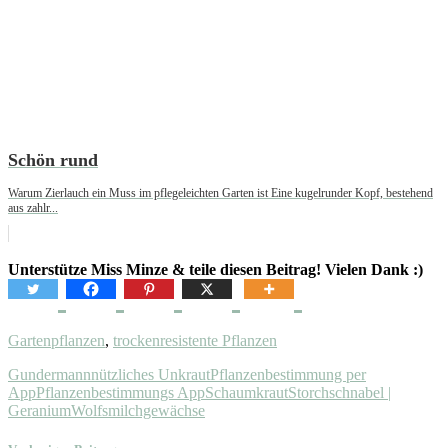
Schön rund
Warum Zierlauch ein Muss im pflegeleichten Garten ist Eine kugelrunder Kopf, bestehend
aus zahlr...
Unterstütze Miss Minze & teile diesen Beitrag! Vielen Dank :)
Gartenpflanzen
,
trockenresistente Pflanzen
Gundermann
nützliches Unkraut
Pflanzenbestimmung per
App
Pflanzenbestimmungs App
Schaumkraut
Storchschnabel |
Geranium
Wolfsmilchgewächse