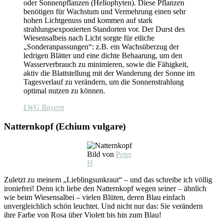
oder Sonnenpflanzen (Heliophyten). Diese Pflanzen
benötigen für Wachstum und Vermehrung einen sehr
hohen Lichtgenuss und kommen auf stark
strahlungsexponierten Standorten vor. Der Durst des
Wiesensalbeis nach Licht sorgte für etliche
„Sonderanpassungen“: z.B. ein Wachsüberzug der
ledrigen Blätter und eine dichte Behaarung, um den
Wasserverbrauch zu minimieren, sowie die Fähigkeit,
aktiv die Blattstellung mit der Wanderung der Sonne im
Tagesverlauf zu verändern, um die Sonnenstrahlung
optimal nutzen zu können.
LWG Bayern
Natternkopf (Echium vulgare)
Bild von
Peter
H
Zuletzt zu meinem „Lieblingsunkraut“ – und das schreibe ich völlig
ironiefrei! Denn ich liebe den Natternkopf wegen seiner – ähnlich
wie beim Wiesensalbei – vielen Blüten, deren Blau einfach
unvergleichlich schön leuchtet. Und nicht nur das: Sie verändern
ihre Farbe von Rosa über Violett bis hin zum Blau!