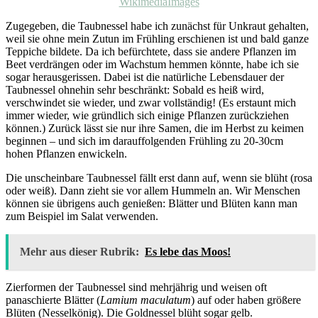
WikimediaImages
Zugegeben, die Taubnessel habe ich zunächst für Unkraut gehalten,
weil sie ohne mein Zutun im Frühling erschienen ist und bald ganze
Teppiche bildete. Da ich befürchtete, dass sie andere Pflanzen im
Beet verdrängen oder im Wachstum hemmen könnte, habe ich sie
sogar herausgerissen. Dabei ist die natürliche Lebensdauer der
Taubnessel ohnehin sehr beschränkt: Sobald es heiß wird,
verschwindet sie wieder, und zwar vollständig! (Es erstaunt mich
immer wieder, wie gründlich sich einige Pflanzen zurückziehen
können.) Zurück lässt sie nur ihre Samen, die im Herbst zu keimen
beginnen – und sich im darauffolgenden Frühling zu 20-30cm
hohen Pflanzen enwickeln.
Die unscheinbare Taubnessel fällt erst dann auf, wenn sie blüht (rosa
oder weiß). Dann zieht sie vor allem Hummeln an. Wir Menschen
können sie übrigens auch genießen: Blätter und Blüten kann man
zum Beispiel im Salat verwenden.
Mehr aus dieser Rubrik:
Es lebe das Moos!
Zierformen der Taubnessel sind mehrjährig und weisen oft
panaschierte Blätter (
Lamium maculatum
) auf oder haben größere
Blüten (Nesselkönig). Die Goldnessel blüht sogar gelb.