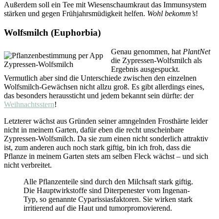
Außerdem soll ein Tee mit Wiesenschaumkraut das Immunsystem
stärken und gegen Frühjahrsmüdigkeit helfen.
Wohl bekomm’s
!
Wolfsmilch (Euphorbia)
Genau genommen, hat
PlantNet
die Zypressen-Wolfsmilch als
Zypressen-Wolfsmilch
Ergebnis ausgespuckt.
Vermutlich aber sind die Unterschiede zwischen den einzelnen
Wolfsmilch-Gewächsen nicht allzu groß. Es gibt allerdings eines,
das besonders heraussticht und jedem bekannt sein dürfte: der
Weihnachtsstern
!
Letzterer wächst aus Gründen seiner amngelnden Frosthärte leider
nicht in meinem Garten, dafür eben die recht unscheinbare
Zypressen-Wolfsmilch. Da sie zum einen nicht sonderlich attraktiv
ist, zum anderen auch noch stark giftig, bin ich froh, dass die
Pflanze in meinem Garten stets am selben Fleck wächst – und sich
nicht verbreitet.
Alle Pflanzenteile sind durch den Milchsaft stark giftig.
Die Hauptwirkstoffe sind Diterpenester vom Ingenan-
Typ, so genannte Cyparissiasfaktoren. Sie wirken stark
irritierend auf die Haut und tumorpromovierend.