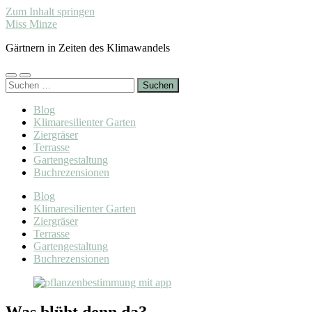
Zum Inhalt springen
Miss Minze
Gärtnern in Zeiten des Klimawandels
Mobile-
Suchfeld
Suchen
Menü
ein-/ausblenden
nach:
ein-/ausblenden
Blog
Klimaresilienter Garten
Ziergräser
Terrasse
Gartengestaltung
Buchrezensionen
Blog
Klimaresilienter Garten
Ziergräser
Terrasse
Gartengestaltung
Buchrezensionen
Was blüht denn da?