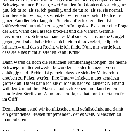
Schwiegermutter. Für ein, zwei Stunden funktioniert das auch ganz
gut. Ich tu so, als sei ich gesellig, und sie tut so, als sei sie normal.
Und beide tun wir so, als schätzten wir einander sehr. Doch eine
ganze Familienfeier lang den Schein aufrechtzuerhalten, ist
kräftezehrend, um nicht zu sagen hoffnungslos. Es ist nur eine Frage
der Zeit, wann die Fassade bröckelt und die wahren Gefühle
hervorbrechen. Schon so manches Mal sind wir uns an die Gurgel
gegangen. Dabei habe ich sie nicht einmal provoziert, lediglich
kritisiert – und das zu Recht, wie ich finde. Nun, mir wurde klar,
dass sie eines nicht ausstehen kann: Kritik.
Dann wären da noch die restlichen Familienangehörigen, die meine
Schwiegermutter entweder bewundern – oder finanziell von ihr
abhängig sind. Beiden ist gemein, dass sie sich der Matriarchin
ergeben zu Füßen werfen. Ihre Unterwürfigkeit mutet geradezu
grotesk an. Dabei kann ich sie durchaus nachvollziehen: Niemand
will den Unmut ihrer Majestät auf sich ziehen und damit einen
handfesten Streit vom Zaun brechen. Ja, sie hat ihre Untertanen fest
im Griff.
Denn allesamt sind wir konfliktscheu und gefallsüchtig und damit
ein gefundenes Fressen für jemanden, der es weiß, Menschen zu
manipulieren.