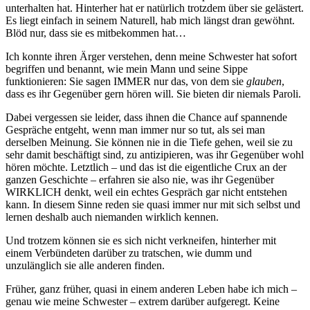
unterhalten hat. Hinterher hat er natürlich trotzdem über sie gelästert.
Es liegt einfach in seinem Naturell, hab mich längst dran gewöhnt.
Blöd nur, dass sie es mitbekommen hat…
Ich konnte ihren Ärger verstehen, denn meine Schwester hat sofort
begriffen und benannt, wie mein Mann und seine Sippe
funktionieren: Sie sagen IMMER nur das, von dem sie
glauben
,
dass es ihr Gegenüber gern hören will. Sie bieten dir niemals Paroli.
Dabei vergessen sie leider, dass ihnen die Chance auf spannende
Gespräche entgeht, wenn man immer nur so tut, als sei man
derselben Meinung. Sie können nie in die Tiefe gehen, weil sie zu
sehr damit beschäftigt sind, zu antizipieren, was ihr Gegenüber wohl
hören möchte. Letztlich – und das ist die eigentliche Crux an der
ganzen Geschichte – erfahren sie also nie, was ihr Gegenüber
WIRKLICH denkt, weil ein echtes Gespräch gar nicht entstehen
kann. In diesem Sinne reden sie quasi immer nur mit sich selbst und
lernen deshalb auch niemanden wirklich kennen.
Und trotzem können sie es sich nicht verkneifen, hinterher mit
einem Verbündeten darüber zu tratschen, wie dumm und
unzulänglich sie alle anderen finden.
Früher, ganz früher, quasi in einem anderen Leben habe ich mich –
genau wie meine Schwester – extrem darüber aufgeregt. Keine