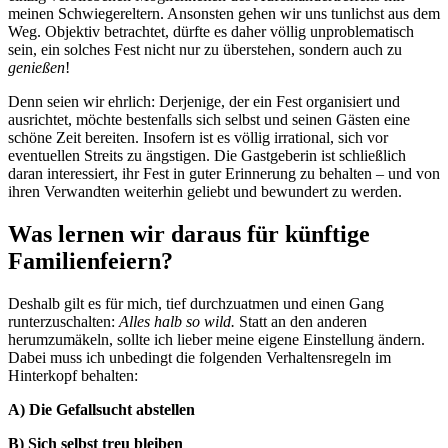
meinen Schwiegereltern. Ansonsten gehen wir uns tunlichst aus dem
Weg. Objektiv betrachtet, dürfte es daher völlig unproblematisch
sein, ein solches Fest nicht nur zu überstehen, sondern auch zu
genießen
!
Denn seien wir ehrlich: Derjenige, der ein Fest organisiert und
ausrichtet, möchte bestenfalls sich selbst und seinen Gästen eine
schöne Zeit bereiten. Insofern ist es völlig irrational, sich vor
eventuellen Streits zu ängstigen. Die Gastgeberin ist schließlich
daran interessiert, ihr Fest in guter Erinnerung zu behalten – und von
ihren Verwandten weiterhin geliebt und bewundert zu werden.
Was lernen wir daraus für künftige
Familienfeiern?
Deshalb gilt es für mich, tief durchzuatmen und einen Gang
runterzuschalten:
Alles halb so wild.
Statt an den anderen
herumzumäkeln, sollte ich lieber meine eigene Einstellung ändern.
Dabei muss ich unbedingt die folgenden Verhaltensregeln im
Hinterkopf behalten:
A) Die Gefallsucht abstellen
B) Sich selbst treu bleiben