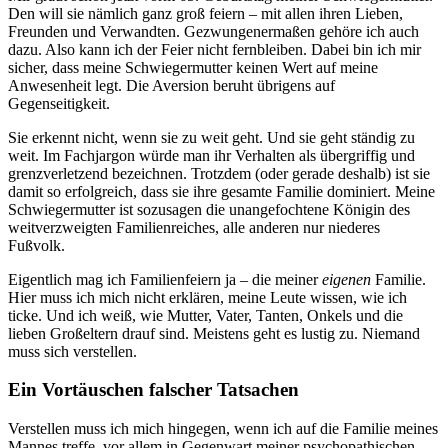
Den will sie nämlich ganz groß feiern – mit allen ihren Lieben,
Freunden und Verwandten. Gezwungenermaßen gehöre ich auch
dazu. Also kann ich der Feier nicht fernbleiben. Dabei bin ich mir
sicher, dass meine Schwiegermutter keinen Wert auf meine
Anwesenheit legt. Die Aversion beruht übrigens auf
Gegenseitigkeit.
Sie erkennt nicht, wenn sie zu weit geht. Und sie geht ständig zu
weit. Im Fachjargon würde man ihr Verhalten als übergriffig und
grenzverletzend bezeichnen. Trotzdem (oder gerade deshalb) ist sie
damit so erfolgreich, dass sie ihre gesamte Familie dominiert. Meine
Schwiegermutter ist sozusagen die unangefochtene Königin des
weitverzweigten Familienreiches, alle anderen nur niederes
Fußvolk.
Eigentlich mag ich Familienfeiern ja – die meiner
eigenen
Familie.
Hier muss ich mich nicht erklären, meine Leute wissen, wie ich
ticke. Und ich weiß, wie Mutter, Vater, Tanten, Onkels und die
lieben Großeltern drauf sind. Meistens geht es lustig zu. Niemand
muss sich verstellen.
Ein Vortäuschen falscher Tatsachen
Verstellen muss ich mich hingegen, wenn ich auf die Familie meines
Mannes treffe, vor allem in Gegenwart meiner psychopathischen