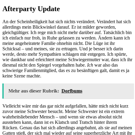
Afterparty Update
An der Scheinheiligkeit hat sich nichts verändert. Verändert hat sich
allerdings mein Blickwinkel darauf. Er ist milder geworden,
gleichgültiger. Ich rege mich nicht mehr darüber auf. Tatsächlich bin
ich einfach nur froh, in Ruhe gelassen zu werden. Ändern kann ich
meine angeheiratete Familie ohnehin nicht. Die Lüge ist ihr
Schicksal – und meines, sie zu ertragen. Und je besser ich darin
werde, desto mehr Sympathien schlagen mir entgegen. Ich spürte,
wie dankbar und erleichtert meine Schwiegermutter war, dass ich ihr
diesmal nicht den Spiegel vorgehalten habe.
Ich
war also das
schwierige Familienmitglied, das es zu besänftigen galt, damit es ja
keine Szene machte.
Mehr aus dieser Rubrik:
Dorfbums
Vielleicht wäre mir das gar nicht aufgefallen, hätte mich nicht kurz
zuvor meine Schwester besucht. Meine Schwester ist ein extrem
wahrheitsliebender Mensch – und wenn sie etwas absolut nicht
ausstehen kann, dann ist es Klatsch und Tratsch hinter ihrem
Rücken. Genau das hat sich allerdings angebahnt, als sie auf meinen
Gatten stieß, der sich mal wieder auf seine superherzliche Art mit ihr