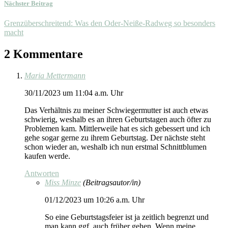
Nächster Beitrag
Grenzüberschreitend: Was den Oder-Neiße-Radweg so besonders
macht
2 Kommentare
Maria Mettermann
30/11/2023 um 11:04 a.m. Uhr
Das Verhältnis zu meiner Schwiegermutter ist auch etwas
schwierig, weshalb es an ihren Geburtstagen auch öfter zu
Problemen kam. Mittlerweile hat es sich gebessert und ich
gehe sogar gerne zu ihrem Geburtstag. Der nächste steht
schon wieder an, weshalb ich nun erstmal Schnittblumen
kaufen werde.
Antworten
Miss Minze
(Beitragsautor/in)
01/12/2023 um 10:26 a.m. Uhr
So eine Geburtstagsfeier ist ja zeitlich begrenzt und
man kann ggf. auch früher gehen. Wenn meine