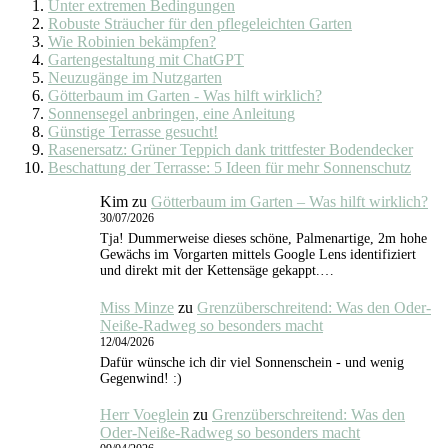
Unter extremen Bedingungen
Robuste Sträucher für den pflegeleichten Garten
Wie Robinien bekämpfen?
Gartengestaltung mit ChatGPT
Neuzugänge im Nutzgarten
Götterbaum im Garten - Was hilft wirklich?
Sonnensegel anbringen, eine Anleitung
Günstige Terrasse gesucht!
Rasenersatz: Grüner Teppich dank trittfester Bodendecker
Beschattung der Terrasse: 5 Ideen für mehr Sonnenschutz
Kim
zu
Götterbaum im Garten – Was hilft wirklich?
30/07/2026
Tja! Dummerweise dieses schöne, Palmenartige, 2m hohe
Gewächs im Vorgarten mittels Google Lens identifiziert
und direkt mit der Kettensäge gekappt.…
Miss Minze
zu
Grenzüberschreitend: Was den Oder-
Neiße-Radweg so besonders macht
12/04/2026
Dafür wünsche ich dir viel Sonnenschein - und wenig
Gegenwind! :)
Herr Voeglein
zu
Grenzüberschreitend: Was den
Oder-Neiße-Radweg so besonders macht