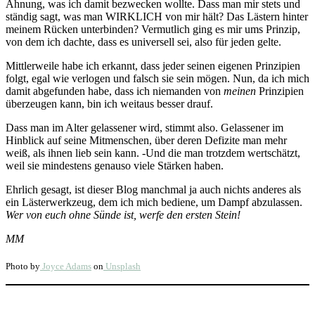
Ahnung, was ich damit bezwecken wollte. Dass man mir stets und
ständig sagt, was man WIRKLICH von mir hält? Das Lästern hinter
meinem Rücken unterbinden? Vermutlich ging es mir ums Prinzip,
von dem ich dachte, dass es universell sei, also für jeden gelte.
Mittlerweile habe ich erkannt, dass jeder seinen eigenen Prinzipien
folgt, egal wie verlogen und falsch sie sein mögen. Nun, da ich mich
damit abgefunden habe, dass ich niemanden von
meinen
Prinzipien
überzeugen kann, bin ich weitaus besser drauf.
Dass man im Alter gelassener wird, stimmt also. Gelassener im
Hinblick auf seine Mitmenschen, über deren Defizite man mehr
weiß, als ihnen lieb sein kann. -Und die man trotzdem wertschätzt,
weil sie mindestens genauso viele Stärken haben.
Ehrlich gesagt, ist dieser Blog manchmal ja auch nichts anderes als
ein Lästerwerkzeug, dem ich mich bediene, um Dampf abzulassen.
Wer von euch ohne Sünde ist, werfe den ersten Stein!
MM
Photo by
Joyce Adams
on
Unsplash