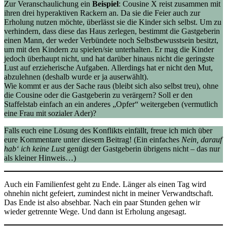
Zur Veranschaulichung ein
Beispiel
: Cousine X reist zusammen mit
ihren drei hyperaktiven Rackern an. Da sie die Feier auch zur
Erholung nutzen möchte, überlässt sie die Kinder sich selbst. Um zu
verhindern, dass diese das Haus zerlegen, bestimmt die Gastgeberin
einen Mann, der weder Verbündete noch Selbstbewusstsein besitzt,
um mit den Kindern zu spielen/sie unterhalten. Er mag die Kinder
jedoch überhaupt nicht, und hat darüber hinaus nicht die geringste
Lust auf erzieherische Aufgaben. Allerdings hat er nicht den Mut,
abzulehnen (deshalb wurde er ja auserwählt).
Wie kommt er aus der Sache raus (bleibt sich also selbst treu), ohne
die Cousine oder die Gastgeberin zu verärgern? Soll er den
Staffelstab einfach an ein anderes „Opfer“ weitergeben (vermutlich
eine Frau mit sozialer Ader)?
Falls euch eine Lösung des Konflikts einfällt, freue ich mich über
eure Kommentare unter diesem Beitrag! (Ein einfaches
Nein, darauf
hab‘ ich keine Lust
genügt der Gastgeberin übrigens nicht – das nur
als kleiner Hinweis…)
Auch ein Familienfest geht zu Ende. Länger als einen Tag wird
ohnehin nicht gefeiert, zumindest nicht in meiner Verwandtschaft.
Das Ende ist also absehbar. Nach ein paar Stunden gehen wir
wieder getrennte Wege. Und dann ist Erholung angesagt.