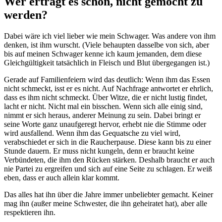
Wer erträgt es schon, nicht gemocht zu
werden?
Dabei wäre ich viel lieber wie mein Schwager. Was andere von ihm
denken, ist ihm wurscht. (Viele behaupten dasselbe von sich, aber
bis auf meinen Schwager kenne ich kaum jemanden, dem diese
Gleichgültigkeit tatsächlich in Fleisch und Blut übergegangen ist.)
Gerade auf Familienfeiern wird das deutlich: Wenn ihm das Essen
nicht schmeckt, isst er es nicht. Auf Nachfrage antwortet er ehrlich,
dass es ihm nicht schmeckt. Über Witze, die er nicht lustig findet,
lacht er nicht. Nicht mal ein bisschen. Wenn sich alle einig sind,
nimmt er sich heraus, anderer Meinung zu sein. Dabei bringt er
seine Worte ganz unaufgeregt hervor, erhebt nie die Stimme oder
wird ausfallend. Wenn ihm das Gequatsche zu viel wird,
verabschiedet er sich in die Raucherpause. Diese kann bis zu einer
Stunde dauern. Er muss nicht kungeln, denn er braucht keine
Verbündeten, die ihm den Rücken stärken. Deshalb braucht er auch
nie Partei zu ergreifen und sich auf eine Seite zu schlagen. Er weiß
eben, dass er auch allein klar kommt.
Das alles hat ihn über die Jahre immer unbeliebter gemacht. Keiner
mag ihn (außer meine Schwester, die ihn geheiratet hat), aber alle
respektieren ihn.