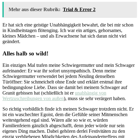
Mehr aus dieser Rubrik:
Trial & Error 2
Er hat sich eine geistige Unabhängigkeit bewahrt, die bei mir schon
in Kindheitstagen flötenging. Ich war ein artiges, gehorsames,
kleines Mädchen – und als Erwachsene hat sich daran nicht viel
geändert.
Alles halb so wild!
Ein einziges Mal trafen meine Schwiegermutter und mein Schwager
aufeinander: Er war ihr sofort unsympathisch. Denn meine
Schwiegermutter verwendet bei jedem Neuling denselben
Türöffner: Sie schmeichelt ohne Ende und erklärt erstmal ihre
bedingungslose Liebe. Dass sie damit bei meinem Schwager auf
Granit gebissen hat (schließlich ist er
unabhängig von
Wertzuschreibungen von außen
), muss sie sehr verärgert haben.
So richtig vorbildlich finde ich meinen Schwager trotzdem nicht. Er
ist ein waschechter Egoist, dem die Gefühle seiner Mitmenschen
weitestgehend egal sind. Wären alle so wie er, würden
Familienfeiern gänzlich abgeschafft, denn jeder würde nur sein
eigenes Ding machen. Dabei gehören derlei Festivitäten zu den
einzig verbliebenen Möglichkeiten des Aufeinandertreffens mit