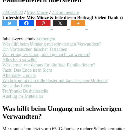
22/06/2022
/
Miss Minze
/
2 Kommentare
Unterstütze Miss Minze & teile diesen Beitrag! Vielen Dank :)
Inhaltsverzeichnis
Verbergen
Was hilft beim Umgang mit schwierigen Verwandten?
Ein Vortäuschen falscher Tatsachen
Wer erträgt es schon, nicht gemocht zu werden?
Alles halb so wild!
Was lernen wir daraus für künftige Familienfeiern?
Fazit: Das Ende ist in Sicht
Afterparty Update
Wo bekommt man tolle Poster mit fantastischen Motiven?
So ist das Leben
Treffpunkt Bushaltestelle
Ausflug ins Mittelalter
Was hilft beim Umgang mit schwierigen
Verwandten?
Mir graut schon jetzt vorm 65. Geburtstag meiner Schwiegermutter.