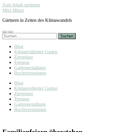
Zum Inhalt springen
Miss Minze
Gärtnern in Zeiten des Klimawandels
Mobile-
Suchfeld
Suchen
Menü
ein-/ausblenden
nach:
ein-/ausblenden
Blog
Klimaresilienter Garten
Ziergräser
Terrasse
Gartengestaltung
Buchrezensionen
Blog
Klimaresilienter Garten
Ziergräser
Terrasse
Gartengestaltung
Buchrezensionen
Familienfeiern überstehen