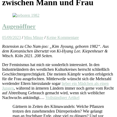
zwischen Mann und Frau
Augenöffner
05/09/2023
/
Miss Minze
/
Keine Kommentare
Rezension zu Cho Nam-joo: „Kim Jiyoung, geboren 1982“. Aus
dem Koreanischen übersetzt von Ki-Hyang Lee. Kiepenheuer &
Witsch. Köln 2021. 208 Seiten.
Der Feminismus hat mich nie sonderlich interessiert. In den
Industrieländern des westlichen Kulturkreises herrscht schließlich
Geschlechtergerechtigkeit. Die meisten Kämpfe wurden erfolgreich
für die Frau ausgefochten. Mittlerweile wünscht sich die Mehrzahl
werdender Eltern hierzulande sogar
lieber ein Mädchen als einen
Jungen
, während in ärmeren Ländern immer noch gerne vom Recht
auf Abtreibung Gebrauch gemacht wird, wenn sich weiblicher
Nachwuchs ankündigt.…
Vollständiger Artikel
Gärtnern in Zeiten des Klimawandels: Welche Pflanzen
trotzen den zunehmenden Dürreperioden? Wie gelangt
man an fruchtbare Erde, ohne viel zu düngen? Und vor