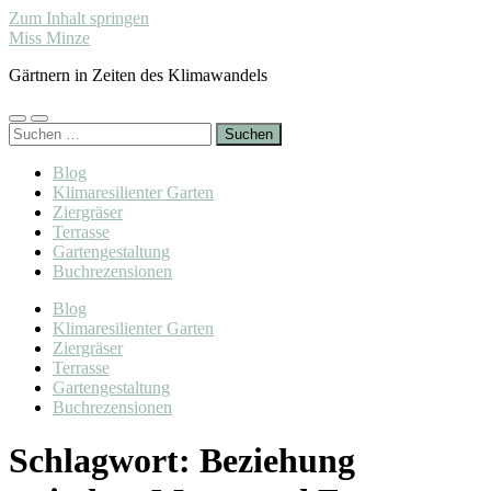
Zum Inhalt springen
Miss Minze
Gärtnern in Zeiten des Klimawandels
Mobile-
Suchfeld
Suchen
Menü
ein-/ausblenden
nach:
ein-/ausblenden
Blog
Klimaresilienter Garten
Ziergräser
Terrasse
Gartengestaltung
Buchrezensionen
Blog
Klimaresilienter Garten
Ziergräser
Terrasse
Gartengestaltung
Buchrezensionen
Schlagwort:
Beziehung