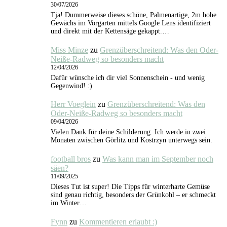
30/07/2026
Tja! Dummerweise dieses schöne, Palmenartige, 2m hohe
Gewächs im Vorgarten mittels Google Lens identifiziert
und direkt mit der Kettensäge gekappt.…
Miss Minze
zu
Grenzüberschreitend: Was den Oder-
Neiße-Radweg so besonders macht
12/04/2026
Dafür wünsche ich dir viel Sonnenschein - und wenig
Gegenwind! :)
Herr Voeglein
zu
Grenzüberschreitend: Was den
Oder-Neiße-Radweg so besonders macht
09/04/2026
Vielen Dank für deine Schilderung. Ich werde in zwei
Monaten zwischen Görlitz und Kostrzyn unterwegs sein.
football bros
zu
Was kann man im September noch
säen?
11/09/2025
Dieses Tut ist super! Die Tipps für winterharte Gemüse
sind genau richtig, besonders der Grünkohl – er schmeckt
im Winter…
Fynn
zu
Kommentieren erlaubt :)