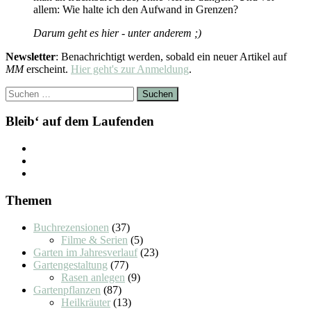
allem: Wie halte ich den Aufwand in Grenzen?
Darum geht es hier - unter anderem ;)
Newsletter
: Benachrichtigt werden, sobald ein neuer Artikel auf
MM
erscheint.
Hier geht's zur Anmeldung
.
Suchen
nach:
Bleib‘ auf dem Laufenden
Themen
Buchrezensionen
(37)
Filme & Serien
(5)
Garten im Jahresverlauf
(23)
Gartengestaltung
(77)
Rasen anlegen
(9)
Gartenpflanzen
(87)
Heilkräuter
(13)