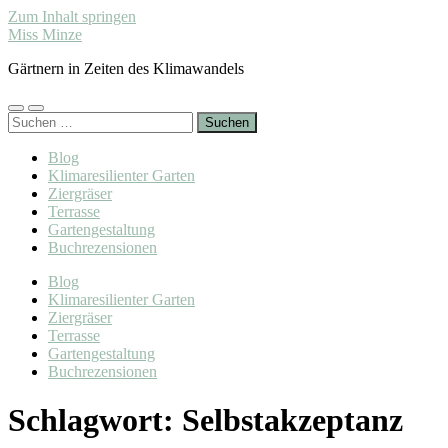
Zum Inhalt springen
Miss Minze
Gärtnern in Zeiten des Klimawandels
Mobile-
Suchfeld
Suchen
Menü
ein-/ausblenden
nach:
ein-/ausblenden
Blog
Klimaresilienter Garten
Ziergräser
Terrasse
Gartengestaltung
Buchrezensionen
Blog
Klimaresilienter Garten
Ziergräser
Terrasse
Gartengestaltung
Buchrezensionen
Schlagwort:
Selbstakzeptanz