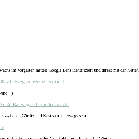
chs im Vorgarten mittels Google Lens identifiziert und direkt mit der Kette
eiße-Radweg so besonders macht
ind! :)
-Neiße-Radweg so besonders macht
en zwischen Görlitz und Kostrzyn unterwegs sein.
n?
 genau richtig, besonders der Grünkohl – er schmeckt im Winter…