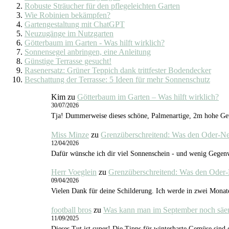
Robuste Sträucher für den pflegeleichten Garten
Wie Robinien bekämpfen?
Gartengestaltung mit ChatGPT
Neuzugänge im Nutzgarten
Götterbaum im Garten - Was hilft wirklich?
Sonnensegel anbringen, eine Anleitung
Günstige Terrasse gesucht!
Rasenersatz: Grüner Teppich dank trittfester Bodendecker
Beschattung der Terrasse: 5 Ideen für mehr Sonnenschutz
Kim
zu
Götterbaum im Garten – Was hilft wirklich?
30/07/2026
Tja! Dummerweise dieses schöne, Palmenartige, 2m hohe Gewä
Miss Minze
zu
Grenzüberschreitend: Was den Oder-N
12/04/2026
Dafür wünsche ich dir viel Sonnenschein - und wenig Gegenw
Herr Voeglein
zu
Grenzüberschreitend: Was den Oder
09/04/2026
Vielen Dank für deine Schilderung. Ich werde in zwei Monat
football bros
zu
Was kann man im September noch säe
11/09/2025
Dieses Tut ist super! Die Tipps für winterharte Gemüse sind