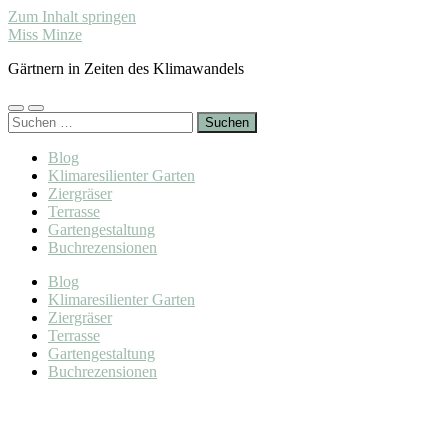
Zum Inhalt springen
Miss Minze
Gärtnern in Zeiten des Klimawandels
Mobile-
Suchfeld
Suchen
Menü
ein-/ausblenden
nach:
ein-/ausblenden
Blog
Klimaresilienter Garten
Ziergräser
Terrasse
Gartengestaltung
Buchrezensionen
Blog
Klimaresilienter Garten
Ziergräser
Terrasse
Gartengestaltung
Buchrezensionen