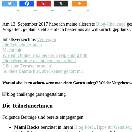
Am 13. September 2017 habe ich meine allererste
Blog-Challenge
ges
Vorgarten, geplant sieht’s einfach besser aus als willkürlich gepflanzt.
Inhaltsverzeichnis
Verbergen
Die TeilnehmerInnen
Macht mit!
Wie ein Online-Tool bei der Beetplanung hilft
Die Felsenbirne macht den Unterschied
Günstige Terrasse gesucht!
So viele Bäume hier, aber keiner gehört mir
Worauf also ist zu achten, wenn man einen Garten anlegt? Welche Vorgehensw
Die TeilnehmerInnen
Folgende Beiträge sind bereits eingegangen:
Mami Rocks
berichtet in ihrem
Blog-Post „Tipps für Gemüseg