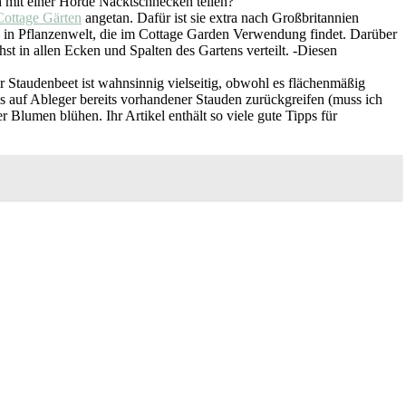
ch mit einer Horde Nacktschnecken teilen?
Cottage Gärten
angetan. Dafür ist sie extra nach Großbritannien
ck in Pflanzenwelt, die im Cottage Garden Verwendung findet. Darüber
st in allen Ecken und Spalten des Gartens verteilt. -Diesen
hr Staudenbeet ist wahnsinnig vielseitig, obwohl es flächenmäßig
ils auf Ableger bereits vorhandener Stauden zurückgreifen (muss ich
 Blumen blühen. Ihr Artikel enthält so viele gute Tipps für