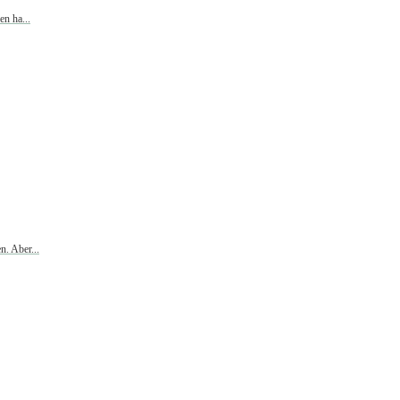
en ha...
. Aber...