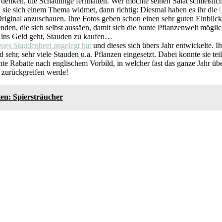
zu denken, die Schädlinge fernhalten. Wer möchte seinen Salat schließli
sie sich einem Thema widmet, dann richtig: Diesmal haben es ihr die
m Original anzuschauen. Ihre Fotos geben schon einen sehr guten Einbli
den, die sich selbst aussäen, damit sich die bunte Pflanzenwelt möglich
n ins Geld geht, Stauden zu kaufen…
eues Staudenbeet angelegt hat
und dieses sich übers Jahr entwickelte. I
 sehr, sehr viele Stauden u.a. Pflanzen eingesetzt. Dabei konnte sie te
te Rabatte nach englischem Vorbild, in welcher fast das ganze Jahr über
f zurückgreifen werde!
ten: Spiersträucher