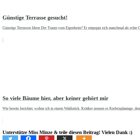
Günstige Terrasse gesucht!
Günstige Terrassen Ideen Der Traum vom Eigenheim? Er entpuppt sich manchmal als echte Ge
So viele Bäume hier, aber keiner gehört mir
Wie bereits berichtet, wohne ich in einem Waldstück, Kritiker nennen es Kiefernplantage, den
Unterstütze Miss Minze & teile diesen Beitrag! Vielen Dank :)