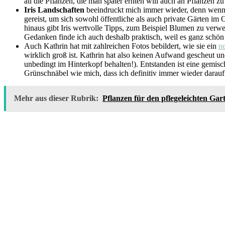
all die Pflanzen, die man später ernten will auch an Pflanzen 
Iris Landschaften
beeindruckt mich immer wieder, denn wenn 
gereist, um sich sowohl öffentliche als auch private Gärten i
hinaus gibt Iris wertvolle Tipps, zum Beispiel Blumen zu verwen
Gedanken finde ich auch deshalb praktisch, weil es ganz schö
Auch Kathrin hat mit zahlreichen Fotos bebildert, wie sie ein
n
wirklich groß ist. Kathrin hat also keinen Aufwand gescheut und
unbedingt im Hinterkopf behalten!). Entstanden ist eine gemisch
Grünschnäbel wie mich, dass ich definitiv immer wieder darau
Mehr aus dieser Rubrik:
Pflanzen für den pflegeleichten Gar