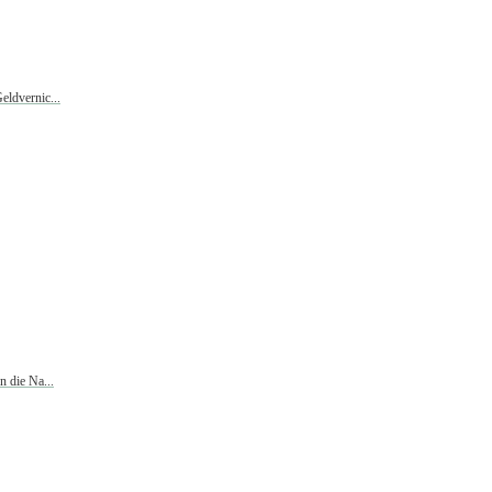
ldvernic...
n die Na...