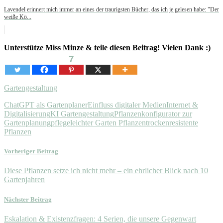
Lavendel erinnert mich immer an eines der traurigsten Bücher, das ich je gelesen habe: "Der
weiße Kö...
Unterstütze Miss Minze & teile diesen Beitrag! Vielen Dank :)
7
Gartengestaltung
ChatGPT als Gartenplaner
Einfluss digitaler Medien
Internet &
Digitalisierung
KI Gartengestaltung
Pflanzenkonfigurator zur
Gartenplanung
pflegeleichter Garten Pflanzen
trockenresistente
Pflanzen
Vorheriger Beitrag
Diese Pflanzen setze ich nicht mehr – ein ehrlicher Blick nach 10
Gartenjahren
Nächster Beitrag
Eskalation & Existenzfragen: 4 Serien, die unsere Gegenwart