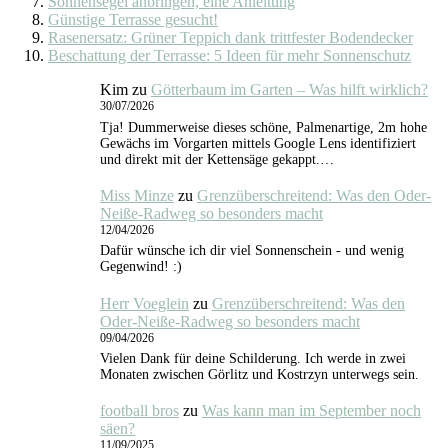
Sonnensegel anbringen, eine Anleitung
Günstige Terrasse gesucht!
Rasenersatz: Grüner Teppich dank trittfester Bodendecker
Beschattung der Terrasse: 5 Ideen für mehr Sonnenschutz
Kim
zu
Götterbaum im Garten – Was hilft wirklich?
30/07/2026
Tja! Dummerweise dieses schöne, Palmenartige, 2m hohe
Gewächs im Vorgarten mittels Google Lens identifiziert
und direkt mit der Kettensäge gekappt.…
Miss Minze
zu
Grenzüberschreitend: Was den Oder-
Neiße-Radweg so besonders macht
12/04/2026
Dafür wünsche ich dir viel Sonnenschein - und wenig
Gegenwind! :)
Herr Voeglein
zu
Grenzüberschreitend: Was den
Oder-Neiße-Radweg so besonders macht
09/04/2026
Vielen Dank für deine Schilderung. Ich werde in zwei
Monaten zwischen Görlitz und Kostrzyn unterwegs sein.
football bros
zu
Was kann man im September noch
säen?
11/09/2025