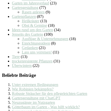
Garten im Jahresverlauf
(23)
Gartengestaltung
(77)
Rasen anlegen
(9)
Gartenpflanzen
(87)
Heilkräuter
(13)
Obst & Gemüse
(18)
Ideen rund um den Garten
(34)
Jenseits des Gartens
(100)
Ausflüge & Unternehmungen
(18)
Einrichtungsideen
(8)
Gedanken
(21)
Lass uns verreisen!
(11)
Tiere
(13)
trockenresistente Pflanzen
(31)
Überwintern
(22)
Beliebte Beiträge
Unter extremen Bedingungen
Wie Robinien bekämpfen?
Robuste Sträucher für den pflegeleichten Garten
Gartengestaltung mit ChatGPT
Neuzugänge im Nutzgarten
Götterbaum im Garten - Was hilft wirklich?