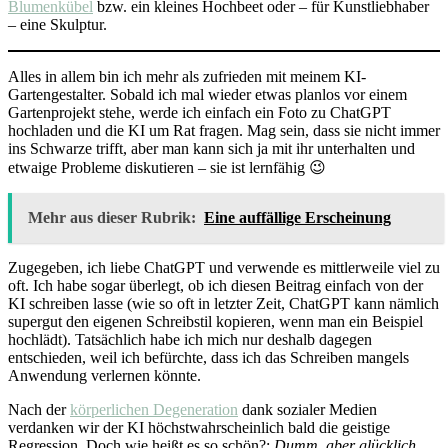
Blumenkübel
bzw. ein kleines Hochbeet oder – für Kunstliebhaber
– eine Skulptur.
Alles in allem bin ich mehr als zufrieden mit meinem KI-
Gartengestalter. Sobald ich mal wieder etwas planlos vor einem
Gartenprojekt stehe, werde ich einfach ein Foto zu ChatGPT
hochladen und die KI um Rat fragen. Mag sein, dass sie nicht immer
ins Schwarze trifft, aber man kann sich ja mit ihr unterhalten und
etwaige Probleme diskutieren – sie ist lernfähig 😉
Mehr aus dieser Rubrik:
Eine auffällige Erscheinung
Zugegeben, ich liebe ChatGPT und verwende es mittlerweile viel zu
oft. Ich habe sogar überlegt, ob ich diesen Beitrag einfach von der
KI schreiben lasse (wie so oft in letzter Zeit, ChatGPT kann nämlich
supergut den eigenen Schreibstil kopieren, wenn man ein Beispiel
hochlädt). Tatsächlich habe ich mich nur deshalb dagegen
entschieden, weil ich befürchte, dass ich das Schreiben mangels
Anwendung verlernen könnte.
Nach der
körperlichen Degeneration
dank sozialer Medien
verdanken wir der KI höchstwahrscheinlich bald die geistige
Regression. Doch wie heißt es so schön?:
Dumm, aber glücklich
.