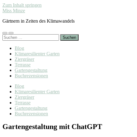
Zum Inhalt springen
Miss Minze
Gärtnern in Zeiten des Klimawandels
Mobile-
Suchfeld
Suchen
Menü
ein-/ausblenden
nach:
ein-/ausblenden
Blog
Klimaresilienter Garten
Ziergräser
Terrasse
Gartengestaltung
Buchrezensionen
Blog
Klimaresilienter Garten
Ziergräser
Terrasse
Gartengestaltung
Buchrezensionen
Gartengestaltung mit ChatGPT