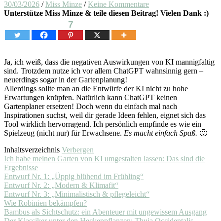
30/03/2026
/
Miss Minze
/
Keine Kommentare
Unterstütze Miss Minze & teile diesen Beitrag! Vielen Dank :)
7
Ja, ich weiß, dass die negativen Auswirkungen von KI mannigfaltig
sind. Trotzdem nutze ich vor allem ChatGPT wahnsinnig gern –
neuerdings sogar in der Gartenplanung!
Allerdings sollte man an die Entwürfe der KI nicht zu hohe
Erwartungen knüpfen. Natürlich kann ChatGPT keinen
Gartenplaner ersetzen! Doch wenn du einfach mal nach
Inspirationen suchst, weil dir gerade Ideen fehlen, eignet sich das
Tool wirklich hervorragend. Ich persönlich empfinde es wie ein
Spielzeug (nicht nur) für Erwachsene.
Es macht einfach Spaß.
🙂
Inhaltsverzeichnis
Verbergen
Ich habe meinen Garten von KI umgestalten lassen: Das sind die
Ergebnisse
Entwurf Nr. 1: „Üppig blühend im Frühling“
Entwurf Nr. 2: „Modern & Klimafit“
Entwurf Nr. 3: „Minimalistisch & pflegeleicht“
Wie Robinien bekämpfen?
Bambus als Sichtschutz: ein Abenteuer mit ungewissem Ausgang
Der Klassiker unter den Heckenpflanzen: Thuja Occidentalis