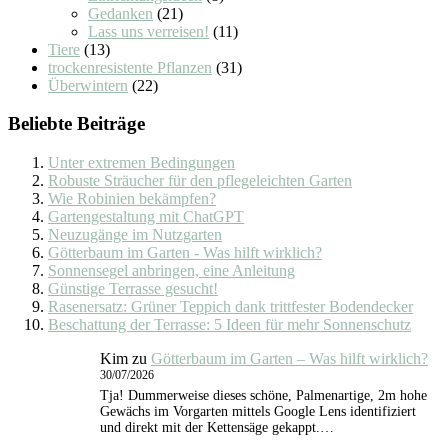
Gedanken
(21)
Lass uns verreisen!
(11)
Tiere
(13)
trockenresistente Pflanzen
(31)
Überwintern
(22)
Beliebte Beiträge
Unter extremen Bedingungen
Robuste Sträucher für den pflegeleichten Garten
Wie Robinien bekämpfen?
Gartengestaltung mit ChatGPT
Neuzugänge im Nutzgarten
Götterbaum im Garten - Was hilft wirklich?
Sonnensegel anbringen, eine Anleitung
Günstige Terrasse gesucht!
Rasenersatz: Grüner Teppich dank trittfester Bodendecker
Beschattung der Terrasse: 5 Ideen für mehr Sonnenschutz
Kim
zu
Götterbaum im Garten – Was hilft wirklich?
30/07/2026
Tja! Dummerweise dieses schöne, Palmenartige, 2m hohe
Gewächs im Vorgarten mittels Google Lens identifiziert
und direkt mit der Kettensäge gekappt.…