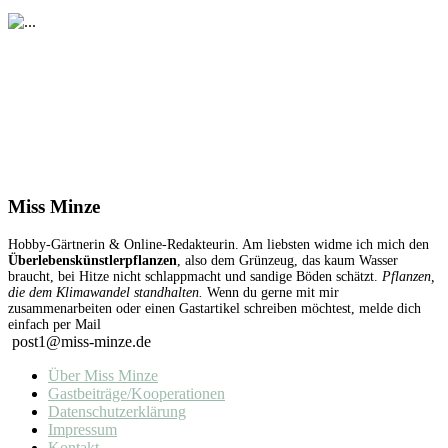
Miss Minze
Hobby-Gärtnerin & Online-Redakteurin. Am liebsten widme ich mich den
Überlebenskünstlerpflanzen
, also dem Grünzeug, das kaum Wasser
braucht, bei Hitze nicht schlappmacht und sandige Böden schätzt.
Pflanzen,
die dem Klimawandel standhalten.
Wenn du gerne mit mir
zusammenarbeiten oder einen Gastartikel schreiben möchtest, melde dich
einfach per Mail
post1@miss-minze.de
Über Miss Minze
Gastbeiträge/Kooperationen
Datenschutzerklärung
Impressum
Kontakt