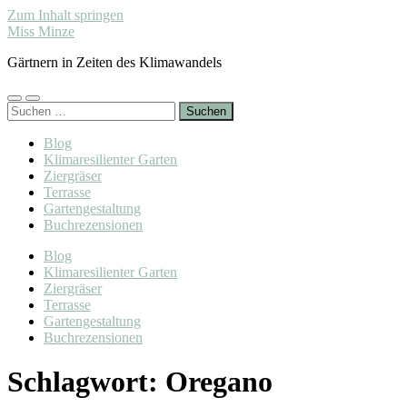
Zum Inhalt springen
Miss Minze
Gärtnern in Zeiten des Klimawandels
Mobile-
Suchfeld
Suchen
Menü
ein-/ausblenden
nach:
ein-/ausblenden
Blog
Klimaresilienter Garten
Ziergräser
Terrasse
Gartengestaltung
Buchrezensionen
Blog
Klimaresilienter Garten
Ziergräser
Terrasse
Gartengestaltung
Buchrezensionen
Schlagwort:
Oregano