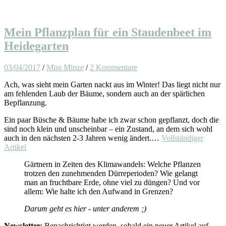
Mein Pflanzplan für ein Staudenbeet im
Heidegarten
03/04/2017
/
Miss Minze
/
2 Kommentare
Ach, was sieht mein Garten nackt aus im Winter! Das liegt nicht nur
am fehlenden Laub der Bäume, sondern auch an der spärlichen
Bepflanzung.
Ein paar Büsche & Bäume habe ich zwar schon gepflanzt, doch die
sind noch klein und unscheinbar – ein Zustand, an dem sich wohl
auch in den nächsten 2-3 Jahren wenig ändert.…
Vollständiger
Artikel
Gärtnern in Zeiten des Klimawandels: Welche Pflanzen
trotzen den zunehmenden Dürreperioden? Wie gelangt
man an fruchtbare Erde, ohne viel zu düngen? Und vor
allem: Wie halte ich den Aufwand in Grenzen?
Darum geht es hier - unter anderem ;)
Newsletter
: Benachrichtigt werden, sobald ein neuer Artikel auf