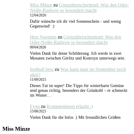
Miss Minze
zu
Grenzüberschreitend: Was den Oder-
Neiße-Radweg so besonders macht
12/04/2026
Dafür wünsche ich dir viel Sonnenschein - und wenig
Gegenwind! :)
Herr Voeglein
zu
Grenzüberschreitend: Was den
Oder-Neiße-Radweg so besonders macht
09/04/2026
Vielen Dank für deine Schilderung. Ich werde in zwei
Monaten zwischen Görlitz und Kostrzyn unterwegs sein.
football bros
zu
Was kann man im September noch
säen?
11/09/2025
Dieses Tut ist super! Die Tipps für winterharte Gemüse
sind genau richtig, besonders der Grünkohl – er schmeckt
im Winter…
Fynn
zu
Kommentieren erlaubt :)
15/08/2025
Vielen Dank für die Infos :) Mit freundlichen Grüßen
Miss Minze