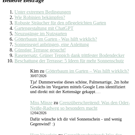
Beliebte Beiträge
Unter extremen Bedingungen
Wie Robinien bekämpfen?
Robuste Sträucher für den pflegeleichten Garten
Gartengestaltung mit ChatGPT
Neuzugänge im Nutzgarten
Götterbaum im Garten - Was hilft wirklich?
Sonnensegel anbringen, eine Anleitung
Günstige Terrasse gesucht!
Rasenersatz: Grüner Teppich dank trittfester Bodendecker
Beschattung der Terrasse: 5 Ideen für mehr Sonnenschutz
Kim
zu
Götterbaum im Garten – Was hilft wirklich?
30/07/2026
Tja! Dummerweise dieses schöne, Palmenartige, 2m hohe
Gewächs im Vorgarten mittels Google Lens identifiziert
und direkt mit der Kettensäge gekappt.…
Miss Minze
zu
Grenzüberschreitend: Was den Oder-
Neiße-Radweg so besonders macht
12/04/2026
Dafür wünsche ich dir viel Sonnenschein - und wenig
Gegenwind! :)