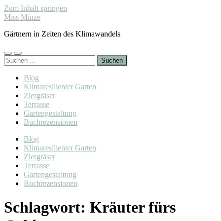
Zum Inhalt springen
Miss Minze
Gärtnern in Zeiten des Klimawandels
Mobile-
Suchfeld
Suchen
Menü
ein-/ausblenden
nach:
ein-/ausblenden
Blog
Klimaresilienter Garten
Ziergräser
Terrasse
Gartengestaltung
Buchrezensionen
Blog
Klimaresilienter Garten
Ziergräser
Terrasse
Gartengestaltung
Buchrezensionen
Schlagwort:
Kräuter fürs