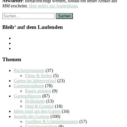
Newsletter
: Benachrichtigt werden, sobald ein neuer Artikel auf
MM
erscheint.
Hier geht's zur Anmeldung
.
Suchen
nach:
Bleib‘ auf dem Laufenden
Themen
Buchrezensionen
(37)
Filme & Serien
(5)
Garten im Jahresverlauf
(23)
Gartengestaltung
(78)
Rasen anlegen
(9)
Gartenpflanzen
(87)
Heilkräuter
(13)
Obst & Gemüse
(18)
Ideen rund um den Garten
(34)
Jenseits des Gartens
(100)
Ausflüge & Unternehmungen
(17)
Einrichtungsideen
(8)