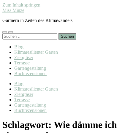
Zum Inhalt springen
Miss Minze
Gärtnern in Zeiten des Klimawandels
Mobile-
Suchfeld
Suchen
Menü
ein-/ausblenden
nach:
ein-/ausblenden
Blog
Klimaresilienter Garten
Ziergräser
Terrasse
Gartengestaltung
Buchrezensionen
Blog
Klimaresilienter Garten
Ziergräser
Terrasse
Gartengestaltung
Buchrezensionen
Schlagwort:
Wie dämme ich