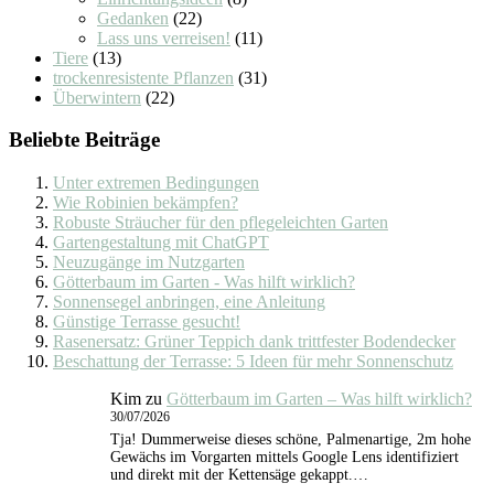
Gedanken
(22)
Lass uns verreisen!
(11)
Tiere
(13)
trockenresistente Pflanzen
(31)
Überwintern
(22)
Beliebte Beiträge
Unter extremen Bedingungen
Wie Robinien bekämpfen?
Robuste Sträucher für den pflegeleichten Garten
Gartengestaltung mit ChatGPT
Neuzugänge im Nutzgarten
Götterbaum im Garten - Was hilft wirklich?
Sonnensegel anbringen, eine Anleitung
Günstige Terrasse gesucht!
Rasenersatz: Grüner Teppich dank trittfester Bodendecker
Beschattung der Terrasse: 5 Ideen für mehr Sonnenschutz
Kim
zu
Götterbaum im Garten – Was hilft wirklich?
30/07/2026
Tja! Dummerweise dieses schöne, Palmenartige, 2m hohe
Gewächs im Vorgarten mittels Google Lens identifiziert
und direkt mit der Kettensäge gekappt.…