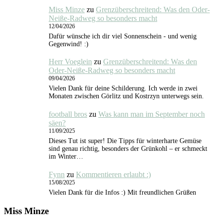
Miss Minze
zu
Grenzüberschreitend: Was den Oder-
Neiße-Radweg so besonders macht
12/04/2026
Dafür wünsche ich dir viel Sonnenschein - und wenig
Gegenwind! :)
Herr Voeglein
zu
Grenzüberschreitend: Was den
Oder-Neiße-Radweg so besonders macht
09/04/2026
Vielen Dank für deine Schilderung. Ich werde in zwei
Monaten zwischen Görlitz und Kostrzyn unterwegs sein.
football bros
zu
Was kann man im September noch
säen?
11/09/2025
Dieses Tut ist super! Die Tipps für winterharte Gemüse
sind genau richtig, besonders der Grünkohl – er schmeckt
im Winter…
Fynn
zu
Kommentieren erlaubt :)
15/08/2025
Vielen Dank für die Infos :) Mit freundlichen Grüßen
Miss Minze