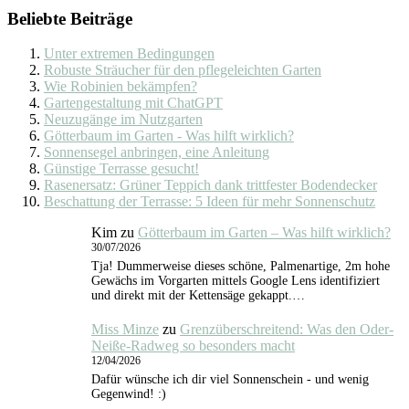
Beliebte Beiträge
Unter extremen Bedingungen
Robuste Sträucher für den pflegeleichten Garten
Wie Robinien bekämpfen?
Gartengestaltung mit ChatGPT
Neuzugänge im Nutzgarten
Götterbaum im Garten - Was hilft wirklich?
Sonnensegel anbringen, eine Anleitung
Günstige Terrasse gesucht!
Rasenersatz: Grüner Teppich dank trittfester Bodendecker
Beschattung der Terrasse: 5 Ideen für mehr Sonnenschutz
Kim
zu
Götterbaum im Garten – Was hilft wirklich?
30/07/2026
Tja! Dummerweise dieses schöne, Palmenartige, 2m hohe
Gewächs im Vorgarten mittels Google Lens identifiziert
und direkt mit der Kettensäge gekappt.…
Miss Minze
zu
Grenzüberschreitend: Was den Oder-
Neiße-Radweg so besonders macht
12/04/2026
Dafür wünsche ich dir viel Sonnenschein - und wenig
Gegenwind! :)