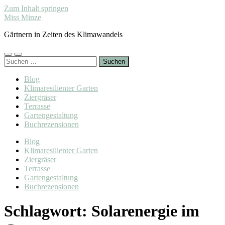
Zum Inhalt springen
Miss Minze
Gärtnern in Zeiten des Klimawandels
Mobile-
Suchfeld
Suchen
Menü
ein-/ausblenden
nach:
ein-/ausblenden
Blog
Klimaresilienter Garten
Ziergräser
Terrasse
Gartengestaltung
Buchrezensionen
Blog
Klimaresilienter Garten
Ziergräser
Terrasse
Gartengestaltung
Buchrezensionen
Schlagwort:
Solarenergie im