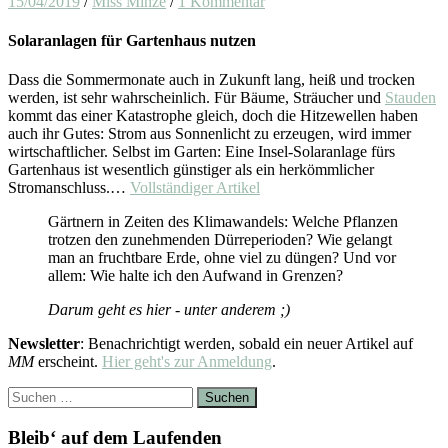
15/04/2019
/
Miss Minze
/
1 Kommentar
Solaranlagen für Gartenhaus nutzen
Dass die Sommermonate auch in Zukunft lang, heiß und trocken
werden, ist sehr wahrscheinlich. Für Bäume, Sträucher und
Stauden
kommt das einer Katastrophe gleich, doch die Hitzewellen haben
auch ihr Gutes: Strom aus Sonnenlicht zu erzeugen, wird immer
wirtschaftlicher. Selbst im Garten: Eine Insel-Solaranlage fürs
Gartenhaus ist wesentlich günstiger als ein herkömmlicher
Stromanschluss.…
Vollständiger Artikel
Gärtnern in Zeiten des Klimawandels: Welche Pflanzen
trotzen den zunehmenden Dürreperioden? Wie gelangt
man an fruchtbare Erde, ohne viel zu düngen? Und vor
allem: Wie halte ich den Aufwand in Grenzen?
Darum geht es hier - unter anderem ;)
Newsletter
: Benachrichtigt werden, sobald ein neuer Artikel auf
MM
erscheint.
Hier geht's zur Anmeldung
.
Suchen
nach:
Bleib‘ auf dem Laufenden