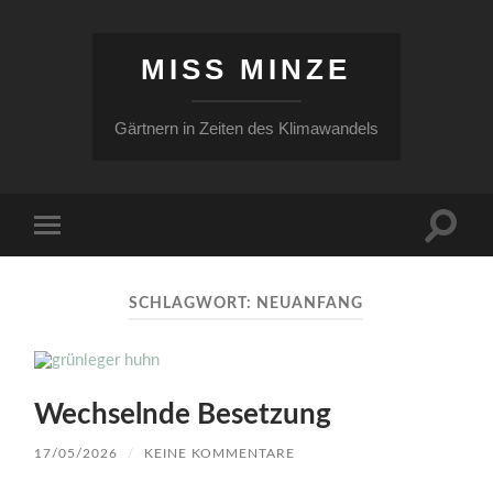
MISS MINZE
Gärtnern in Zeiten des Klimawandels
Suchfe
Mobile-
ein-/a
Menü
ein-/ausblenden
SCHLAGWORT:
NEUANFANG
Wechselnde Besetzung
17/05/2026
/
KEINE KOMMENTARE