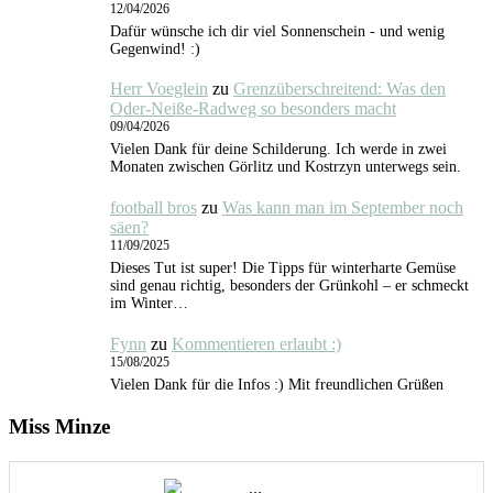
12/04/2026
Dafür wünsche ich dir viel Sonnenschein - und wenig
Gegenwind! :)
Herr Voeglein
zu
Grenzüberschreitend: Was den
Oder-Neiße-Radweg so besonders macht
09/04/2026
Vielen Dank für deine Schilderung. Ich werde in zwei
Monaten zwischen Görlitz und Kostrzyn unterwegs sein.
football bros
zu
Was kann man im September noch
säen?
11/09/2025
Dieses Tut ist super! Die Tipps für winterharte Gemüse
sind genau richtig, besonders der Grünkohl – er schmeckt
im Winter…
Fynn
zu
Kommentieren erlaubt :)
15/08/2025
Vielen Dank für die Infos :) Mit freundlichen Grüßen
Miss Minze