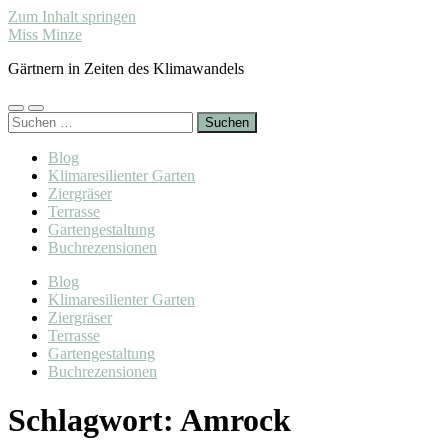
Zum Inhalt springen
Miss Minze
Gärtnern in Zeiten des Klimawandels
Mobile-
Suchfeld
Suchen
Menü
ein-/ausblenden
nach:
ein-/ausblenden
Blog
Klimaresilienter Garten
Ziergräser
Terrasse
Gartengestaltung
Buchrezensionen
Blog
Klimaresilienter Garten
Ziergräser
Terrasse
Gartengestaltung
Buchrezensionen
Schlagwort:
Amrock