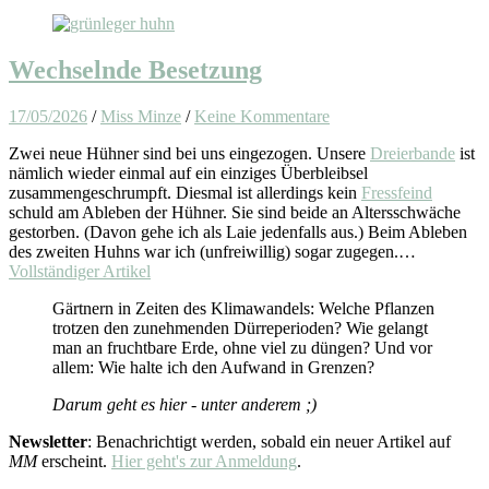
Wechselnde Besetzung
17/05/2026
/
Miss Minze
/
Keine Kommentare
Zwei neue Hühner sind bei uns eingezogen. Unsere
Dreierbande
ist
nämlich wieder einmal auf ein einziges Überbleibsel
zusammengeschrumpft. Diesmal ist allerdings kein
Fressfeind
schuld am Ableben der Hühner. Sie sind beide an Altersschwäche
gestorben. (Davon gehe ich als Laie jedenfalls aus.) Beim Ableben
des zweiten Huhns war ich (unfreiwillig) sogar zugegen.…
Vollständiger Artikel
Gärtnern in Zeiten des Klimawandels: Welche Pflanzen
trotzen den zunehmenden Dürreperioden? Wie gelangt
man an fruchtbare Erde, ohne viel zu düngen? Und vor
allem: Wie halte ich den Aufwand in Grenzen?
Darum geht es hier - unter anderem ;)
Newsletter
: Benachrichtigt werden, sobald ein neuer Artikel auf
MM
erscheint.
Hier geht's zur Anmeldung
.