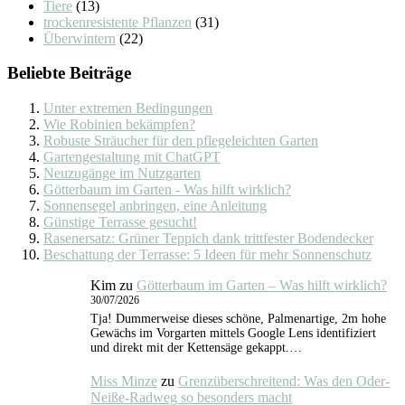
Tiere
(13)
trockenresistente Pflanzen
(31)
Überwintern
(22)
Beliebte Beiträge
Unter extremen Bedingungen
Wie Robinien bekämpfen?
Robuste Sträucher für den pflegeleichten Garten
Gartengestaltung mit ChatGPT
Neuzugänge im Nutzgarten
Götterbaum im Garten - Was hilft wirklich?
Sonnensegel anbringen, eine Anleitung
Günstige Terrasse gesucht!
Rasenersatz: Grüner Teppich dank trittfester Bodendecker
Beschattung der Terrasse: 5 Ideen für mehr Sonnenschutz
Kim
zu
Götterbaum im Garten – Was hilft wirklich?
30/07/2026
Tja! Dummerweise dieses schöne, Palmenartige, 2m hohe
Gewächs im Vorgarten mittels Google Lens identifiziert
und direkt mit der Kettensäge gekappt.…
Miss Minze
zu
Grenzüberschreitend: Was den Oder-
Neiße-Radweg so besonders macht