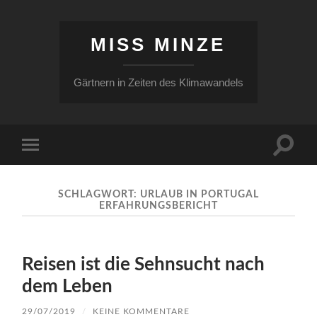
MISS MINZE
Gärtnern in Zeiten des Klimawandels
Suchfe
Mobile-
ein-/a
Menü
ein-/ausblenden
SCHLAGWORT:
URLAUB IN PORTUGAL
ERFAHRUNGSBERICHT
Reisen ist die Sehnsucht nach
dem Leben
29/07/2019
/
KEINE KOMMENTARE