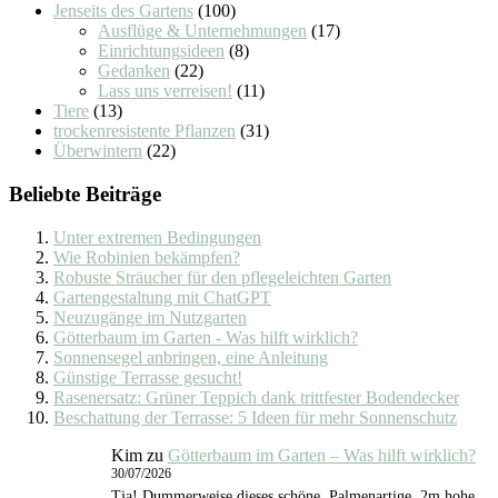
Jenseits des Gartens
(100)
Ausflüge & Unternehmungen
(17)
Einrichtungsideen
(8)
Gedanken
(22)
Lass uns verreisen!
(11)
Tiere
(13)
trockenresistente Pflanzen
(31)
Überwintern
(22)
Beliebte Beiträge
Unter extremen Bedingungen
Wie Robinien bekämpfen?
Robuste Sträucher für den pflegeleichten Garten
Gartengestaltung mit ChatGPT
Neuzugänge im Nutzgarten
Götterbaum im Garten - Was hilft wirklich?
Sonnensegel anbringen, eine Anleitung
Günstige Terrasse gesucht!
Rasenersatz: Grüner Teppich dank trittfester Bodendecker
Beschattung der Terrasse: 5 Ideen für mehr Sonnenschutz
Kim
zu
Götterbaum im Garten – Was hilft wirklich?
30/07/2026
Tja! Dummerweise dieses schöne, Palmenartige, 2m hohe