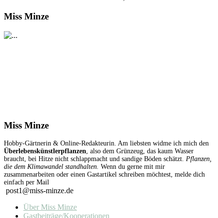
Miss Minze
Miss Minze
Hobby-Gärtnerin & Online-Redakteurin. Am liebsten widme ich mich den
Überlebenskünstlerpflanzen
, also dem Grünzeug, das kaum Wasser
braucht, bei Hitze nicht schlappmacht und sandige Böden schätzt.
Pflanzen,
die dem Klimawandel standhalten.
Wenn du gerne mit mir
zusammenarbeiten oder einen Gastartikel schreiben möchtest, melde dich
einfach per Mail
post1@miss-minze.de
Über Miss Minze
Gastbeiträge/Kooperationen