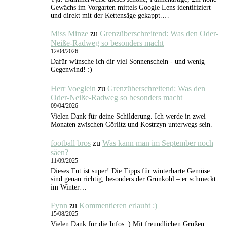
Gewächs im Vorgarten mittels Google Lens identifiziert
und direkt mit der Kettensäge gekappt.…
Miss Minze
zu
Grenzüberschreitend: Was den Oder-
Neiße-Radweg so besonders macht
12/04/2026
Dafür wünsche ich dir viel Sonnenschein - und wenig
Gegenwind! :)
Herr Voeglein
zu
Grenzüberschreitend: Was den
Oder-Neiße-Radweg so besonders macht
09/04/2026
Vielen Dank für deine Schilderung. Ich werde in zwei
Monaten zwischen Görlitz und Kostrzyn unterwegs sein.
football bros
zu
Was kann man im September noch
säen?
11/09/2025
Dieses Tut ist super! Die Tipps für winterharte Gemüse
sind genau richtig, besonders der Grünkohl – er schmeckt
im Winter…
Fynn
zu
Kommentieren erlaubt :)
15/08/2025
Vielen Dank für die Infos :) Mit freundlichen Grüßen