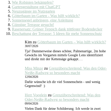
Wie Robinien bekämpfen?
Gartengestaltung mit ChatGPT
Neuzugänge im Nutzgarten
Götterbaum im Garten - Was hilft wirklich?
Sonnensegel anbringen, eine Anleitung
Günstige Terrasse gesucht!
Rasenersatz: Grüner Teppich dank trittfester Bodendecker
Beschattung der Terrasse: 5 Ideen für mehr Sonnenschutz
Kim
zu
Götterbaum im Garten – Was hilft wirklich?
30/07/2026
Tja! Dummerweise dieses schöne, Palmenartige, 2m hohe
Gewächs im Vorgarten mittels Google Lens identifiziert
und direkt mit der Kettensäge gekappt.…
Miss Minze
zu
Grenzüberschreitend: Was den Oder-
Neiße-Radweg so besonders macht
12/04/2026
Dafür wünsche ich dir viel Sonnenschein - und wenig
Gegenwind! :)
Herr Voeglein
zu
Grenzüberschreitend: Was den
Oder-Neiße-Radweg so besonders macht
09/04/2026
Vielen Dank für deine Schilderung. Ich werde in zwei