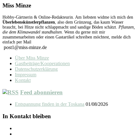
Miss Minze
Hobby-Gärtnerin & Online-Redakteurin. Am liebsten widme ich mich den
Überlebenskünstlerpflanzen
, also dem Grünzeug, das kaum Wasser
braucht, bei Hitze nicht schlappmacht und sandige Böden schätzt.
Pflanzen,
die dem Klimawandel standhalten.
Wenn du gerne mit mir
zusammenarbeiten oder einen Gastartikel schreiben möchtest, melde dich
einfach per Mail
post1@miss-minze.de
Über Miss Minze
Gastbeiträge/Kooperationen
Datenschutzerklärung
Impressum
Kontakt
Feed abonnieren
Entspannung finden in der Toskana
01/08/2026
In Kontakt bleiben