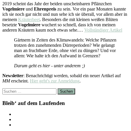
2019 scheint das Jahr der beiden unscheinbaren Pflänzchen
Vogelmiere
und
Ehrenpreis
zu sein. Vor ein paar Monaten kannte
ich sie noch gar nicht und nun sehe ich sie überall, vor allem aber in
meinem
Kräuterbeet
. Besonders die mit kleinen weißen Blüten
besetzte
Vogelmiere
wuchert so schnell, dass ich von meinen
anderen Kräutern kaum noch etwas sehe.…
Vollständiger Artikel
Gärtnern in Zeiten des Klimawandels: Welche Pflanzen
trotzen den zunehmenden Dürreperioden? Wie gelangt
man an fruchtbare Erde, ohne viel zu düngen? Und vor
allem: Wie halte ich den Aufwand in Grenzen?
Darum geht es hier - unter anderem ;)
Newsletter
: Benachrichtigt werden, sobald ein neuer Artikel auf
MM
erscheint.
Hier geht's zur Anmeldung
.
Suchen
nach:
Bleib‘ auf dem Laufenden