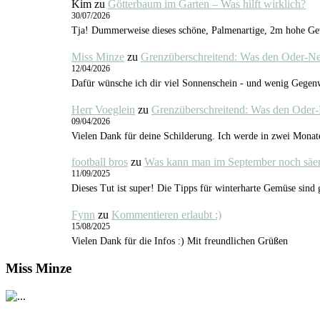
Kim
zu
Götterbaum im Garten – Was hilft wirklich?
30/07/2026
Tja! Dummerweise dieses schöne, Palmenartige, 2m hohe Gewä
Miss Minze
zu
Grenzüberschreitend: Was den Oder-N
12/04/2026
Dafür wünsche ich dir viel Sonnenschein - und wenig Gegenw
Herr Voeglein
zu
Grenzüberschreitend: Was den Oder
09/04/2026
Vielen Dank für deine Schilderung. Ich werde in zwei Monat
football bros
zu
Was kann man im September noch säe
11/09/2025
Dieses Tut ist super! Die Tipps für winterharte Gemüse sind
Fynn
zu
Kommentieren erlaubt :)
15/08/2025
Vielen Dank für die Infos :) Mit freundlichen Grüßen
Miss Minze