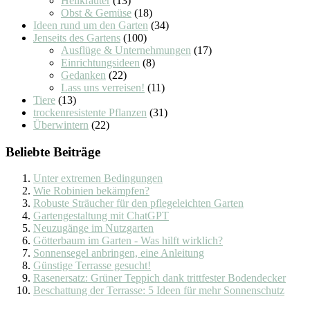
Heilkräuter
(13)
Obst & Gemüse
(18)
Ideen rund um den Garten
(34)
Jenseits des Gartens
(100)
Ausflüge & Unternehmungen
(17)
Einrichtungsideen
(8)
Gedanken
(22)
Lass uns verreisen!
(11)
Tiere
(13)
trockenresistente Pflanzen
(31)
Überwintern
(22)
Beliebte Beiträge
Unter extremen Bedingungen
Wie Robinien bekämpfen?
Robuste Sträucher für den pflegeleichten Garten
Gartengestaltung mit ChatGPT
Neuzugänge im Nutzgarten
Götterbaum im Garten - Was hilft wirklich?
Sonnensegel anbringen, eine Anleitung
Günstige Terrasse gesucht!
Rasenersatz: Grüner Teppich dank trittfester Bodendecker
Beschattung der Terrasse: 5 Ideen für mehr Sonnenschutz