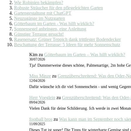
Wie Robinien bekämpfen?
Robuste Sträucher für den pflegeleichten Garten
Gartengestaltung mit ChatGPT
Neuzugänge im Nutzgarten
Götterbaum im Garten - Was hilft wirklich?
Sonnensegel anbringen, eine Anleitung
Günstige Terrasse gesucht!
Rasenersatz: Grüner Teppich dank trittfester Bodendecker
Beschattung der Terrasse: 5 Ideen für mehr Sonnenschutz
Kim
zu
Götterbaum im Garten – Was hilft wirklich?
30/07/2026
Tja! Dummerweise dieses schöne, Palmenartige, 2m hohe Gewä
Miss Minze
zu
Grenzüberschreitend: Was den Oder-N
12/04/2026
Dafür wünsche ich dir viel Sonnenschein - und wenig Gegenw
Herr Voeglein
zu
Grenzüberschreitend: Was den Oder
09/04/2026
Vielen Dank für deine Schilderung. Ich werde in zwei Monat
football bros
zu
Was kann man im September noch säe
11/09/2025
Dieses Tut ist super! Die Tipps für winterharte Gemüse sind