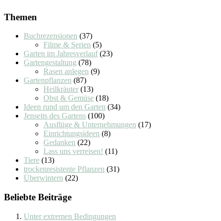
Themen
Buchrezensionen
(37)
Filme & Serien
(5)
Garten im Jahresverlauf
(23)
Gartengestaltung
(78)
Rasen anlegen
(9)
Gartenpflanzen
(87)
Heilkräuter
(13)
Obst & Gemüse
(18)
Ideen rund um den Garten
(34)
Jenseits des Gartens
(100)
Ausflüge & Unternehmungen
(17)
Einrichtungsideen
(8)
Gedanken
(22)
Lass uns verreisen!
(11)
Tiere
(13)
trockenresistente Pflanzen
(31)
Überwintern
(22)
Beliebte Beiträge
Unter extremen Bedingungen