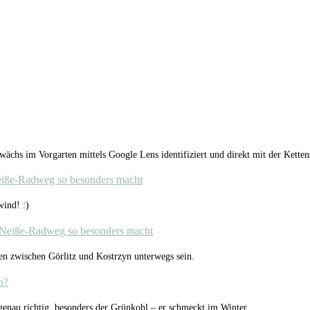
chs im Vorgarten mittels Google Lens identifiziert und direkt mit der Kette
eiße-Radweg so besonders macht
ind! :)
-Neiße-Radweg so besonders macht
en zwischen Görlitz und Kostrzyn unterwegs sein.
n?
 genau richtig, besonders der Grünkohl – er schmeckt im Winter…