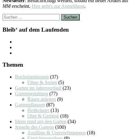
Newsletter
: Benachrichtigt werden, sobald ein neuer Artikel auf
MM
erscheint.
Hier geht's zur Anmeldung
.
Suchen
nach:
Bleib‘ auf dem Laufenden
Themen
Buchrezensionen
(37)
Filme & Serien
(5)
Garten im Jahresverlauf
(23)
Gartengestaltung
(77)
Rasen anlegen
(9)
Gartenpflanzen
(87)
Heilkräuter
(13)
Obst & Gemüse
(18)
Ideen rund um den Garten
(34)
Jenseits des Gartens
(100)
Ausflüge & Unternehmungen
(18)
Einrichtungsideen
(8)