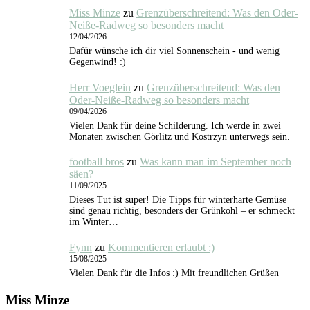
Miss Minze
zu
Grenzüberschreitend: Was den Oder-
Neiße-Radweg so besonders macht
12/04/2026
Dafür wünsche ich dir viel Sonnenschein - und wenig
Gegenwind! :)
Herr Voeglein
zu
Grenzüberschreitend: Was den
Oder-Neiße-Radweg so besonders macht
09/04/2026
Vielen Dank für deine Schilderung. Ich werde in zwei
Monaten zwischen Görlitz und Kostrzyn unterwegs sein.
football bros
zu
Was kann man im September noch
säen?
11/09/2025
Dieses Tut ist super! Die Tipps für winterharte Gemüse
sind genau richtig, besonders der Grünkohl – er schmeckt
im Winter…
Fynn
zu
Kommentieren erlaubt :)
15/08/2025
Vielen Dank für die Infos :) Mit freundlichen Grüßen
Miss Minze