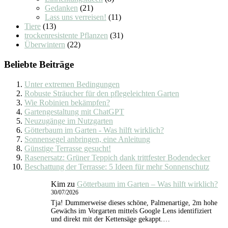
Gedanken
(21)
Lass uns verreisen!
(11)
Tiere
(13)
trockenresistente Pflanzen
(31)
Überwintern
(22)
Beliebte Beiträge
Unter extremen Bedingungen
Robuste Sträucher für den pflegeleichten Garten
Wie Robinien bekämpfen?
Gartengestaltung mit ChatGPT
Neuzugänge im Nutzgarten
Götterbaum im Garten - Was hilft wirklich?
Sonnensegel anbringen, eine Anleitung
Günstige Terrasse gesucht!
Rasenersatz: Grüner Teppich dank trittfester Bodendecker
Beschattung der Terrasse: 5 Ideen für mehr Sonnenschutz
Kim
zu
Götterbaum im Garten – Was hilft wirklich?
30/07/2026
Tja! Dummerweise dieses schöne, Palmenartige, 2m hohe
Gewächs im Vorgarten mittels Google Lens identifiziert
und direkt mit der Kettensäge gekappt.…