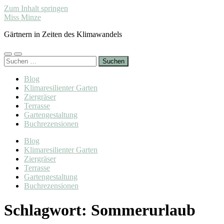
Zum Inhalt springen
Miss Minze
Gärtnern in Zeiten des Klimawandels
Mobile-
Suchfeld
Suchen
Menü
ein-/ausblenden
nach:
ein-/ausblenden
Blog
Klimaresilienter Garten
Ziergräser
Terrasse
Gartengestaltung
Buchrezensionen
Blog
Klimaresilienter Garten
Ziergräser
Terrasse
Gartengestaltung
Buchrezensionen
Schlagwort:
Sommerurlaub