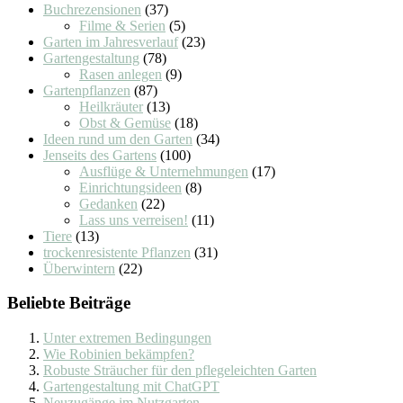
Buchrezensionen
(37)
Filme & Serien
(5)
Garten im Jahresverlauf
(23)
Gartengestaltung
(78)
Rasen anlegen
(9)
Gartenpflanzen
(87)
Heilkräuter
(13)
Obst & Gemüse
(18)
Ideen rund um den Garten
(34)
Jenseits des Gartens
(100)
Ausflüge & Unternehmungen
(17)
Einrichtungsideen
(8)
Gedanken
(22)
Lass uns verreisen!
(11)
Tiere
(13)
trockenresistente Pflanzen
(31)
Überwintern
(22)
Beliebte Beiträge
Unter extremen Bedingungen
Wie Robinien bekämpfen?
Robuste Sträucher für den pflegeleichten Garten
Gartengestaltung mit ChatGPT
Neuzugänge im Nutzgarten