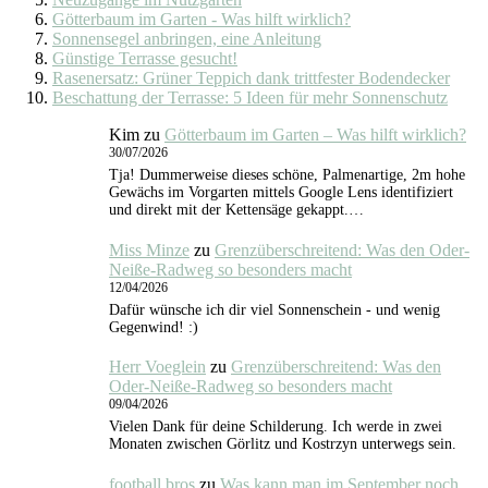
Götterbaum im Garten - Was hilft wirklich?
Sonnensegel anbringen, eine Anleitung
Günstige Terrasse gesucht!
Rasenersatz: Grüner Teppich dank trittfester Bodendecker
Beschattung der Terrasse: 5 Ideen für mehr Sonnenschutz
Kim
zu
Götterbaum im Garten – Was hilft wirklich?
30/07/2026
Tja! Dummerweise dieses schöne, Palmenartige, 2m hohe
Gewächs im Vorgarten mittels Google Lens identifiziert
und direkt mit der Kettensäge gekappt.…
Miss Minze
zu
Grenzüberschreitend: Was den Oder-
Neiße-Radweg so besonders macht
12/04/2026
Dafür wünsche ich dir viel Sonnenschein - und wenig
Gegenwind! :)
Herr Voeglein
zu
Grenzüberschreitend: Was den
Oder-Neiße-Radweg so besonders macht
09/04/2026
Vielen Dank für deine Schilderung. Ich werde in zwei
Monaten zwischen Görlitz und Kostrzyn unterwegs sein.
football bros
zu
Was kann man im September noch