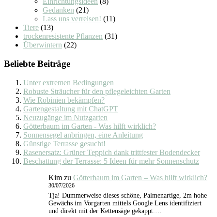
Einrichtungsideen
(8)
Gedanken
(21)
Lass uns verreisen!
(11)
Tiere
(13)
trockenresistente Pflanzen
(31)
Überwintern
(22)
Beliebte Beiträge
Unter extremen Bedingungen
Robuste Sträucher für den pflegeleichten Garten
Wie Robinien bekämpfen?
Gartengestaltung mit ChatGPT
Neuzugänge im Nutzgarten
Götterbaum im Garten - Was hilft wirklich?
Sonnensegel anbringen, eine Anleitung
Günstige Terrasse gesucht!
Rasenersatz: Grüner Teppich dank trittfester Bodendecker
Beschattung der Terrasse: 5 Ideen für mehr Sonnenschutz
Kim
zu
Götterbaum im Garten – Was hilft wirklich?
30/07/2026
Tja! Dummerweise dieses schöne, Palmenartige, 2m hohe
Gewächs im Vorgarten mittels Google Lens identifiziert
und direkt mit der Kettensäge gekappt.…