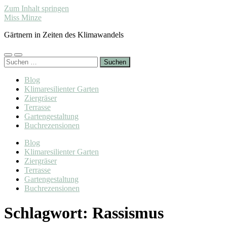
Zum Inhalt springen
Miss Minze
Gärtnern in Zeiten des Klimawandels
Mobile-
Suchfeld
Suchen
Menü
ein-/ausblenden
nach:
ein-/ausblenden
Blog
Klimaresilienter Garten
Ziergräser
Terrasse
Gartengestaltung
Buchrezensionen
Blog
Klimaresilienter Garten
Ziergräser
Terrasse
Gartengestaltung
Buchrezensionen
Schlagwort:
Rassismus