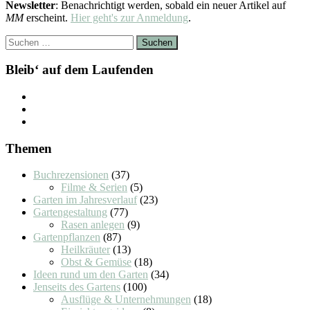
Newsletter
: Benachrichtigt werden, sobald ein neuer Artikel auf
MM
erscheint.
Hier geht's zur Anmeldung
.
Suchen
nach:
Bleib‘ auf dem Laufenden
Themen
Buchrezensionen
(37)
Filme & Serien
(5)
Garten im Jahresverlauf
(23)
Gartengestaltung
(77)
Rasen anlegen
(9)
Gartenpflanzen
(87)
Heilkräuter
(13)
Obst & Gemüse
(18)
Ideen rund um den Garten
(34)
Jenseits des Gartens
(100)
Ausflüge & Unternehmungen
(18)