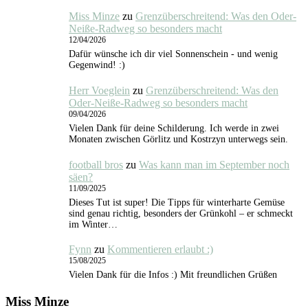
Miss Minze
zu
Grenzüberschreitend: Was den Oder-
Neiße-Radweg so besonders macht
12/04/2026
Dafür wünsche ich dir viel Sonnenschein - und wenig
Gegenwind! :)
Herr Voeglein
zu
Grenzüberschreitend: Was den
Oder-Neiße-Radweg so besonders macht
09/04/2026
Vielen Dank für deine Schilderung. Ich werde in zwei
Monaten zwischen Görlitz und Kostrzyn unterwegs sein.
football bros
zu
Was kann man im September noch
säen?
11/09/2025
Dieses Tut ist super! Die Tipps für winterharte Gemüse
sind genau richtig, besonders der Grünkohl – er schmeckt
im Winter…
Fynn
zu
Kommentieren erlaubt :)
15/08/2025
Vielen Dank für die Infos :) Mit freundlichen Grüßen
Miss Minze