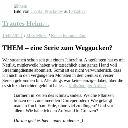
Bild von
Crystal Procknow
auf
Pixabay
Trautes Heim…
16/06/2021
/
Miss Minze
/
Keine Kommentare
THEM – eine Serie zum Weggucken?
Wir streamen schon seit gut einem Jahrzehnt. Angefangen hat es mit
Netflix, mittlerweile haben wir tatsächlich eine ganze Hand voll
Streamingdienste abonniert. Somit ist es nicht verwunderlich, dass
ich auch in den vergangenen Monaten in den Genuss diverser
Serien gekommen bin. Allerdings war keine einzige dabei, über die
es sich zu berichten gelohnt hätte.…
Vollständiger Artikel
Gärtnern in Zeiten des Klimawandels: Welche Pflanzen
trotzen den zunehmenden Dürreperioden? Wie gelangt
man an fruchtbare Erde, ohne viel zu düngen? Und vor
allem: Wie halte ich den Aufwand in Grenzen?
Darum geht es hier - unter anderem ;)