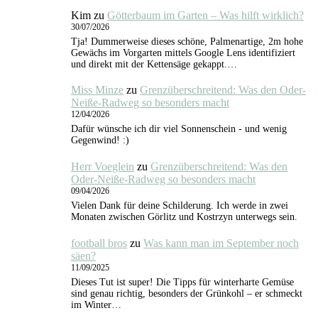
Kim
zu
Götterbaum im Garten – Was hilft wirklich?
30/07/2026
Tja! Dummerweise dieses schöne, Palmenartige, 2m hohe
Gewächs im Vorgarten mittels Google Lens identifiziert
und direkt mit der Kettensäge gekappt.…
Miss Minze
zu
Grenzüberschreitend: Was den Oder-
Neiße-Radweg so besonders macht
12/04/2026
Dafür wünsche ich dir viel Sonnenschein - und wenig
Gegenwind! :)
Herr Voeglein
zu
Grenzüberschreitend: Was den
Oder-Neiße-Radweg so besonders macht
09/04/2026
Vielen Dank für deine Schilderung. Ich werde in zwei
Monaten zwischen Görlitz und Kostrzyn unterwegs sein.
football bros
zu
Was kann man im September noch
säen?
11/09/2025
Dieses Tut ist super! Die Tipps für winterharte Gemüse
sind genau richtig, besonders der Grünkohl – er schmeckt
im Winter…