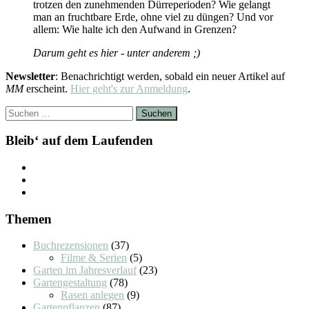
trotzen den zunehmenden Dürreperioden? Wie gelangt
man an fruchtbare Erde, ohne viel zu düngen? Und vor
allem: Wie halte ich den Aufwand in Grenzen?
Darum geht es hier - unter anderem ;)
Newsletter
: Benachrichtigt werden, sobald ein neuer Artikel auf
MM
erscheint.
Hier geht's zur Anmeldung
.
Suchen
nach:
Bleib‘ auf dem Laufenden
Themen
Buchrezensionen
(37)
Filme & Serien
(5)
Garten im Jahresverlauf
(23)
Gartengestaltung
(78)
Rasen anlegen
(9)
Gartenpflanzen
(87)