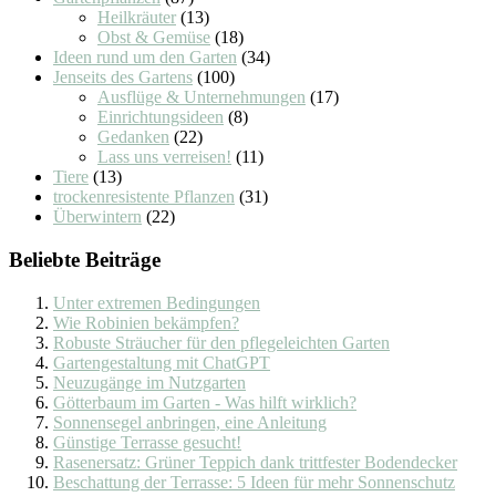
Heilkräuter
(13)
Obst & Gemüse
(18)
Ideen rund um den Garten
(34)
Jenseits des Gartens
(100)
Ausflüge & Unternehmungen
(17)
Einrichtungsideen
(8)
Gedanken
(22)
Lass uns verreisen!
(11)
Tiere
(13)
trockenresistente Pflanzen
(31)
Überwintern
(22)
Beliebte Beiträge
Unter extremen Bedingungen
Wie Robinien bekämpfen?
Robuste Sträucher für den pflegeleichten Garten
Gartengestaltung mit ChatGPT
Neuzugänge im Nutzgarten
Götterbaum im Garten - Was hilft wirklich?
Sonnensegel anbringen, eine Anleitung
Günstige Terrasse gesucht!
Rasenersatz: Grüner Teppich dank trittfester Bodendecker
Beschattung der Terrasse: 5 Ideen für mehr Sonnenschutz