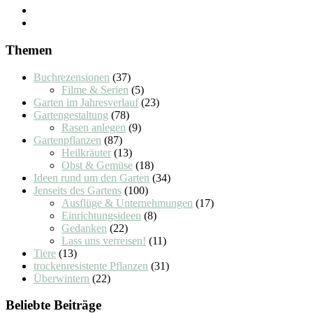
Themen
Buchrezensionen
(37)
Filme & Serien
(5)
Garten im Jahresverlauf
(23)
Gartengestaltung
(78)
Rasen anlegen
(9)
Gartenpflanzen
(87)
Heilkräuter
(13)
Obst & Gemüse
(18)
Ideen rund um den Garten
(34)
Jenseits des Gartens
(100)
Ausflüge & Unternehmungen
(17)
Einrichtungsideen
(8)
Gedanken
(22)
Lass uns verreisen!
(11)
Tiere
(13)
trockenresistente Pflanzen
(31)
Überwintern
(22)
Beliebte Beiträge