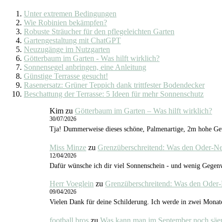
Unter extremen Bedingungen
Wie Robinien bekämpfen?
Robuste Sträucher für den pflegeleichten Garten
Gartengestaltung mit ChatGPT
Neuzugänge im Nutzgarten
Götterbaum im Garten - Was hilft wirklich?
Sonnensegel anbringen, eine Anleitung
Günstige Terrasse gesucht!
Rasenersatz: Grüner Teppich dank trittfester Bodendecker
Beschattung der Terrasse: 5 Ideen für mehr Sonnenschutz
Kim
zu
Götterbaum im Garten – Was hilft wirklich?
30/07/2026
Tja! Dummerweise dieses schöne, Palmenartige, 2m hohe Gewä
Miss Minze
zu
Grenzüberschreitend: Was den Oder-N
12/04/2026
Dafür wünsche ich dir viel Sonnenschein - und wenig Gegenw
Herr Voeglein
zu
Grenzüberschreitend: Was den Oder
09/04/2026
Vielen Dank für deine Schilderung. Ich werde in zwei Monat
football bros
zu
Was kann man im September noch säe