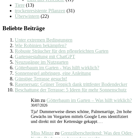
Tiere
(13)
trockenresistente Pflanzen
(31)
Überwintern
(22)
Beliebte Beiträge
Unter extremen Bedingungen
Wie Robinien bekämpfen?
Robuste Sträucher für den pflegeleichten Garten
Gartengestaltung mit ChatGPT
Neuzugänge im Nutzgarten
Götterbaum im Garten - Was hilft wirklich?
Sonnensegel anbringen, eine Anleitung
Günstige Terrasse gesucht!
Rasenersatz: Grüner Teppich dank trittfester Bodendecker
Beschattung der Terrasse: 5 Ideen für mehr Sonnenschutz
Kim
zu
Götterbaum im Garten – Was hilft wirklich?
30/07/2026
Tja! Dummerweise dieses schöne, Palmenartige, 2m hohe
Gewächs im Vorgarten mittels Google Lens identifiziert
und direkt mit der Kettensäge gekappt.…
Miss Minze
zu
Grenzüberschreitend: Was den Oder-