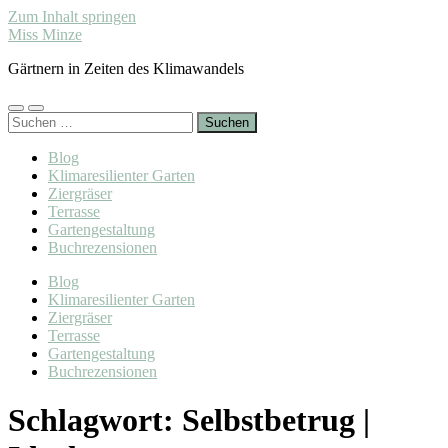
Zum Inhalt springen
Miss Minze
Gärtnern in Zeiten des Klimawandels
Mobile-
Suchfeld
Suchen
Menü
ein-/ausblenden
nach:
ein-/ausblenden
Blog
Klimaresilienter Garten
Ziergräser
Terrasse
Gartengestaltung
Buchrezensionen
Blog
Klimaresilienter Garten
Ziergräser
Terrasse
Gartengestaltung
Buchrezensionen
Schlagwort:
Selbstbetrug |