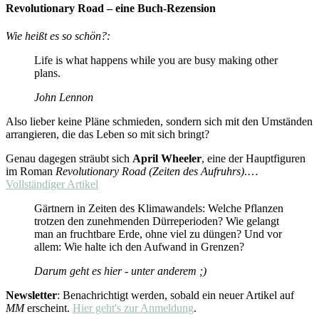
Revolutionary Road – eine Buch-Rezension
Wie heißt es so schön?:
Life is what happens while you are busy making other
plans.
John Lennon
Also lieber keine Pläne schmieden, sondern sich mit den Umständen
arrangieren, die das Leben so mit sich bringt?
Genau dagegen sträubt sich
April Wheeler
, eine der Hauptfiguren
im Roman
Revolutionary Road (Zeiten des Aufruhrs)
.…
Vollständiger Artikel
Gärtnern in Zeiten des Klimawandels: Welche Pflanzen
trotzen den zunehmenden Dürreperioden? Wie gelangt
man an fruchtbare Erde, ohne viel zu düngen? Und vor
allem: Wie halte ich den Aufwand in Grenzen?
Darum geht es hier - unter anderem ;)
Newsletter
: Benachrichtigt werden, sobald ein neuer Artikel auf
MM
erscheint.
Hier geht's zur Anmeldung
.