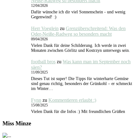
Neiße-Radweg so besonders macht
12/04/2026
Dafür wünsche ich dir viel Sonnenschein - und wenig
Gegenwind! :)
Herr Voeglein
zu
Grenzüberschreitend: Was den
Oder-Neiße-Radweg so besonders macht
09/04/2026
Vielen Dank für deine Schilderung. Ich werde in zwei
Monaten zwischen Görlitz und Kostrzyn unterwegs sein.
football bros
zu
Was kann man im September noch
säen?
11/09/2025
Dieses Tut ist super! Die Tipps für winterharte Gemüse
sind genau richtig, besonders der Grünkohl – er schmeckt
im Winter…
Fynn
zu
Kommentieren erlaubt :)
15/08/2025
Vielen Dank für die Infos :) Mit freundlichen Grüßen
Miss Minze